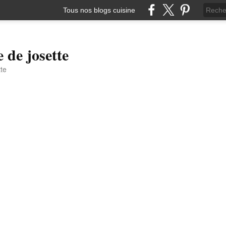
Tous nos blogs cuisine
e de josette
tte