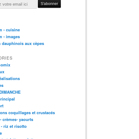
 - cuisine
m - images
n dauphinois aux cèpes
ORIES
momix
aux
éalisations
es
DIMANCHE
principal
rt
ons coquillages et crustacés
 - crèmes- yaourts
- riz et risotto
e