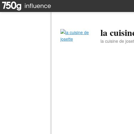
la cuisin
la cuisine de jose