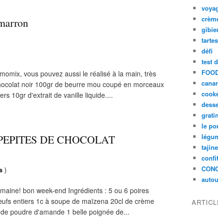
voya
crèm
 marron
gibie
tarte
défi
test 
FOOD
momix, vous pouvez aussi le réalisé à la main, très
cana
e chocolat noir 100gr de beurre mou coupé en morceaux
cook
 10gr d'extrait de vanille liquide....
desse
grati
le po
légum
 PEPITES DE CHOCOLAT
tajin
confi
CON
s
)
autou
emaine! bon week-end Ingrédients : 5 ou 6 poires
 œufs entiers 1c à soupe de maïzena 20cl de crème
ARTIC
 de poudre d'amande 1 belle poignée de...