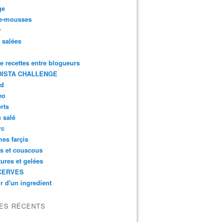
ge
e-mousses
r
s salées
de recettes entre blogueurs
ISTA CHALLENGE
rd
eo
rts
n salé
rc
es farçis
es et couscous
tures et gelées
CERVES
r d'un ingredient
LES RÉCENTS