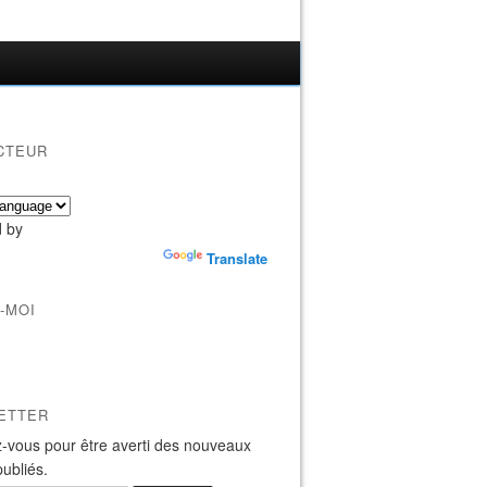
CTEUR
 by
Translate
-MOI
ETTER
-vous pour être averti des nouveaux
publiés.