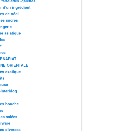
- tartelettes -galettes
r d'un ingrédient
tes de nôel
nes sucrés
ngerie
ne asiatique
lles
t
mes
ENARIAT
INE ORIENTALE
tes exotique
its
euse
interblog
es bouche
es
nes salées
erware
es diverses