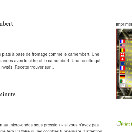
mbert
imprimer
les plats à base de fromage comme le camembert. Une
mandes avec le cidre et le camembert. Une recette qui
 invités. Recette trouver sur...
minute
Print 
on au micro-ondes sous pression » si vous n'avez pas
re fera l 'affaire ou les cocottes tupperware !! attention,