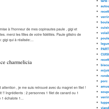
tarte 
autou
recet
verri
boula
cuisi
 mise à l'honneur de mes copinautes paule , gigi et
volai
s. merci les filles de votre fidélités. Paule gilistro de
poule
 gigi qui à réalisée:...
legu
PART
CUIS
recet
uce charmelicia
biscu
mijot
ronde
porc
amus
t attention , je me suis retrouvé avec du magret en filet !
soup
it !! Ingrédients : 2 personnes 1 filet de canard ou 1
verri
e 1 échalote 1...
tupp
viand