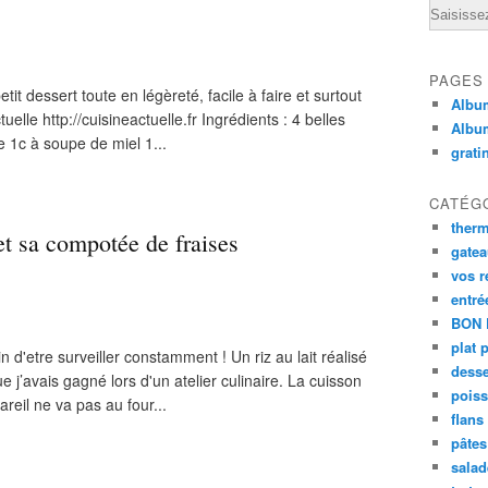
Email
PAGES
t dessert toute en légèreté, facile à faire et surtout
Album
uelle http://cuisineactuelle.fr Ingrédients : 4 belles
Albu
 1c à soupe de miel 1...
grati
CATÉG
ther
et sa compotée de fraises
gate
vos r
entré
BON 
plat 
in d'etre surveiller constamment ! Un riz au lait réalisé
desse
j’avais gagné lors d'un atelier culinaire. La cuisson
poiss
reil ne va pas au four...
flans
pâtes 
salad