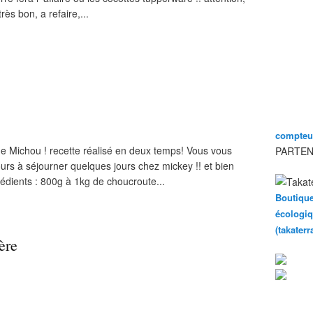
rès bon, a refaire,...
compteur
de Michou ! recette réalisé en deux temps! Vous vous
PARTEN
ours à séjourner quelques jours chez mickey !! et bien
grédients : 800g à 1kg de choucroute...
Boutique
écologiq
(takater
ère