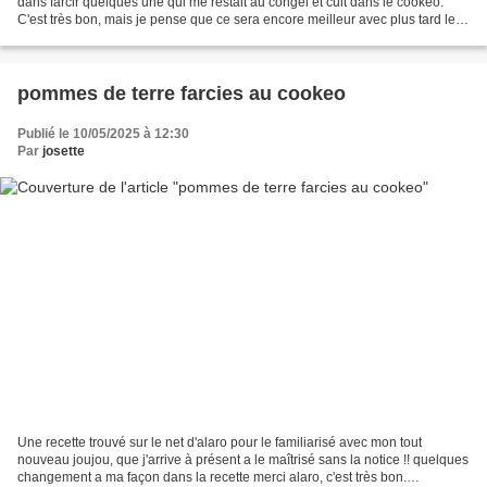
dans farcir quelques une qui me restait au congel et cuit dans le cookéo.
C'est très bon, mais je pense que ce sera encore meilleur avec plus tard les
tomates de mon jardin. Ingrédients...
pommes de terre farcies au cookeo
Publié le 10/05/2025 à 12:30
Par
josette
Une recette trouvé sur le net d'alaro pour le familiarisé avec mon tout
nouveau joujou, que j'arrive à présent a le maîtrisé sans la notice !! quelques
changement a ma façon dans la recette merci alaro, c'est très bon.