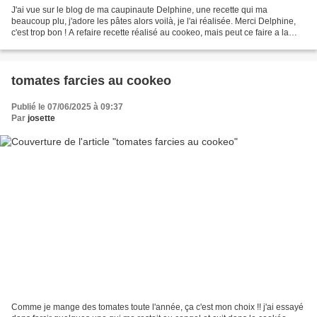
J'ai vue sur le blog de ma caupinaute Delphine, une recette qui ma
beaucoup plu, j'adore les pâtes alors voilà, je l'ai réalisée. Merci Delphine,
c'est trop bon ! A refaire recette réalisé au cookeo, mais peut ce faire a la
casserole !! https://ohlagourmande.com Ingrédients...
tomates farcies au cookeo
Publié le 07/06/2025 à 09:37
Par
josette
Comme je mange des tomates toute l'année, ça c'est mon choix !! j'ai essayé