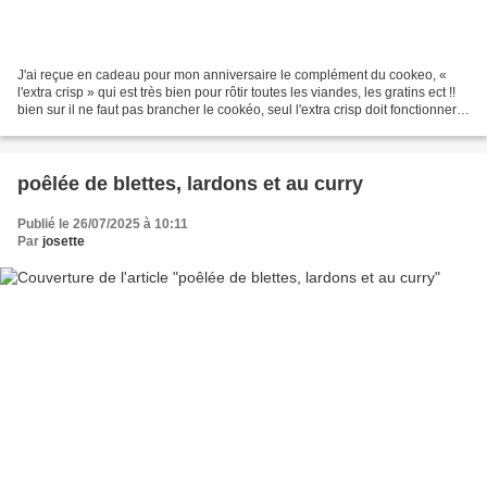
J'ai reçue en cadeau pour mon anniversaire le complément du cookeo, «
l'extra crisp » qui est très bien pour rôtir toutes les viandes, les gratins ect !!
bien sur il ne faut pas brancher le cookéo, seul l'extra crisp doit fonctionner!
Ingrédients : 1...
poêlée de blettes, lardons et au curry
Publié le 26/07/2025 à 10:11
Par
josette