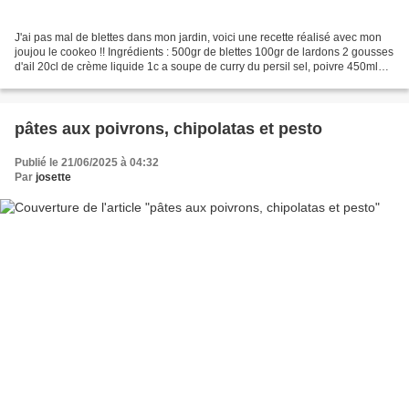
J'ai pas mal de blettes dans mon jardin, voici une recette réalisé avec mon
joujou le cookeo !! Ingrédients : 500gr de blettes 100gr de lardons 2 gousses
d'ail 20cl de crème liquide 1c a soupe de curry du persil sel, poivre 450ml
d'eau pour blanchir...
pâtes aux poivrons, chipolatas et pesto
Publié le 21/06/2025 à 04:32
Par
josette