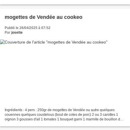
https://alaro.over-blog.com Ingrédients...
mogettes de Vendée au cookeo
Publié le 26/04/2025 à 07:52
Par
josette
Ingrédients : 4 pers : 250gr de mogettes de Vendée ou autre quelques
couennes quelques coustelous (bout de cotes de porc) 2 ou 3 carottes 1
oignon 3 gousses d'ail 1 tomates 1 bouquet garni 1 marmite de bouillon de
poule 750ml d'eau sel, poivre. Préparation...