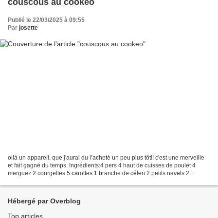
couscous au cookeo
Publié le 22/03/2025 à 09:55
Par
josette
oilà un appareil, que j'aurai du l’acheté un peu plus tôt!! c'est une merveille
et fait gagné du temps. Ingrédients:4 pers 4 haut de cuisses de poulet 4
merguez 2 courgettes 5 carottes 1 branche de céleri 2 petits navets 2
poivrons 1 rouge+1 vert 2 tomates...
Hébergé par Overblog
Top articles