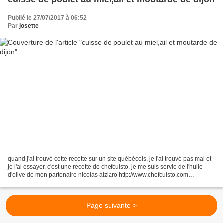
Publié le 27/07/2017 à 06:52
Par
josette
quand j'ai trouvé cette recette sur un site québécois, je l'ai trouvé pas mal et
je l'ai essayer. c'est une recette de chefcuisto. je me suis servie de l'huile
d'olive de mon partenaire nicolas alziaro http://www.chefcuisto.com
http://www.nicolasalziaro.fr ingrédients:...
Page suivante >