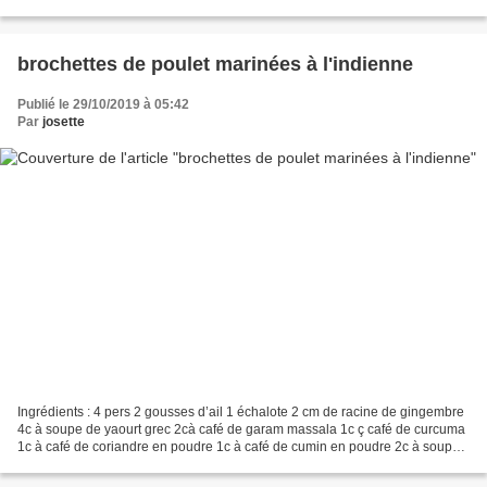
utiliser des giroles ! Ingrédients :4pers...
brochettes de poulet marinées à l'indienne
Publié le 29/10/2019 à 05:42
Par
josette
Ingrédients : 4 pers 2 gousses d’ail 1 échalote 2 cm de racine de gingembre
4c à soupe de yaourt grec 2cà café de garam massala 1c ç café de curcuma
1c à café de coriandre en poudre 1c à café de cumin en poudre 2c à soupe
de concentré de tomate 4 filets...