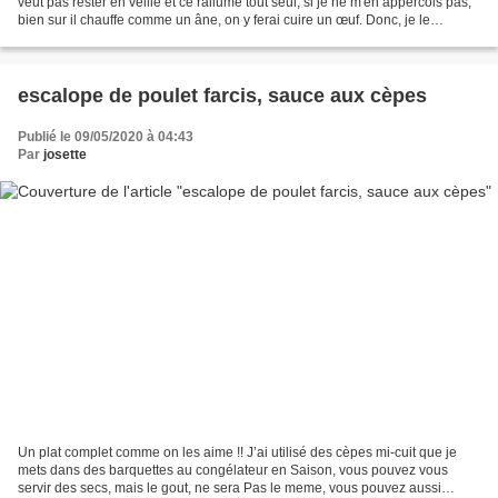
veut pas rester en veille et ce rallume tout seul, si je ne m'en appercois pas,
bien sur il chauffe comme un âne, on y ferai cuire un œuf. Donc, je le
surveille constamment, pour...
escalope de poulet farcis, sauce aux cèpes
Publié le 09/05/2020 à 04:43
Par
josette
Un plat complet comme on les aime !! J’ai utilisé des cèpes mi-cuit que je
mets dans des barquettes au congélateur en Saison, vous pouvez vous
servir des secs, mais le gout, ne sera Pas le meme, vous pouvez aussi