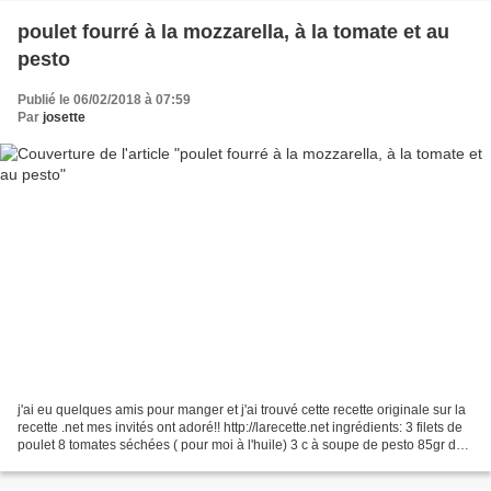
poulet fourré à la mozzarella, à la tomate et au
pesto
Publié le 06/02/2018 à 07:59
Par
josette
j'ai eu quelques amis pour manger et j'ai trouvé cette recette originale sur la
recette .net mes invités ont adoré!! http://larecette.net ingrédients: 3 filets de
poulet 8 tomates séchées ( pour moi à l'huile) 3 c à soupe de pesto 85gr de
mozzarella râpées...