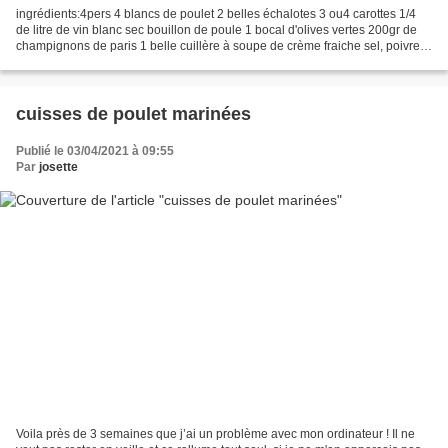
ingrédients:4pers 4 blancs de poulet 2 belles échalotes 3 ou4 carottes 1/4
de litre de vin blanc sec bouillon de poule 1 bocal d'olives vertes 200gr de
champignons de paris 1 belle cuillère à soupe de crème fraiche sel, poivre 1
branche de thym 1 feuille...
cuisses de poulet marinées
Publié le 03/04/2021 à 09:55
Par
josette
Voila près de 3 semaines que j’ai un problème avec mon ordinateur ! Il ne