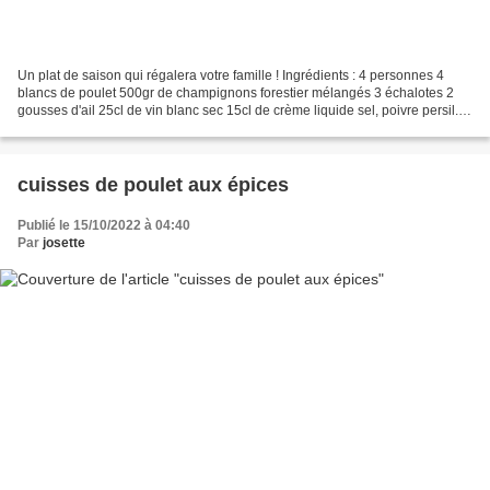
Un plat de saison qui régalera votre famille ! Ingrédients : 4 personnes 4
blancs de poulet 500gr de champignons forestier mélangés 3 échalotes 2
gousses d'ail 25cl de vin blanc sec 15cl de crème liquide sel, poivre persil.
Préparation : égouttes les...
cuisses de poulet aux épices
Publié le 15/10/2022 à 04:40
Par
josette