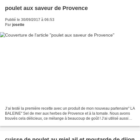
poulet aux saveur de Provence
Publié le 30/09/2017 à 06:53
Par
josette
J’ai testé la première recette avec un produit de mon nouveau partenaire" LA
BALEINE" Sel de mer aux herbes de Provence et à la tomate. Nous avons
trouvés cela délicieux, ce mélange à beaucoup de goût ! J’ai utilisé aussi
pour ma recette, l’huile d’olive...
cuisse de poulet au miel,ail et moutarde de dijon