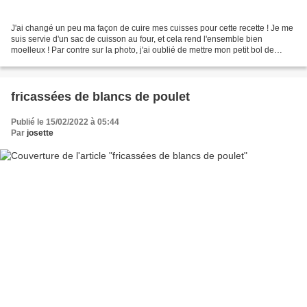
J'ai changé un peu ma façon de cuire mes cuisses pour cette recette ! Je me
suis servie d'un sac de cuisson au four, et cela rend l'ensemble bien
moelleux ! Par contre sur la photo, j'ai oublié de mettre mon petit bol de
sauce. Ingrédients : 2 pers 2...
fricassées de blancs de poulet
Publié le 15/02/2022 à 05:44
Par
josette