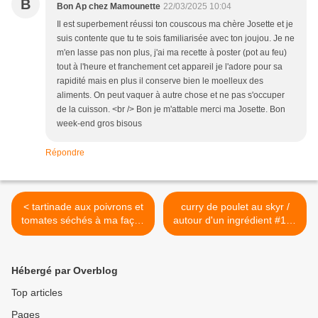
B
Bon Ap chez Mamounette
22/03/2025 10:04
Il est superbement réussi ton couscous ma chère Josette et je
suis contente que tu te sois familiarisée avec ton joujou. Je ne
m'en lasse pas non plus, j'ai ma recette à poster (pot au feu)
tout à l'heure et franchement cet appareil je l'adore pour sa
rapidité mais en plus il conserve bien le moelleux des
aliments. On peut vaquer à autre chose et ne pas s'occuper
de la cuisson. <br /> Bon je m'attable merci ma Josette. Bon
week-end gros bisous
Répondre
< tartinade aux poivrons et
curry de poulet au skyr /
tomates séchés à ma façon
autour d'un ingrédient #119
/ foodista challenge#119
>
Hébergé par Overblog
Top articles
Pages