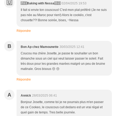
🇺
🇺🇸Baking with Nessa🇺🇸
02/04/2025 19:53
Il fait si envie ton couscous! C'est mon plat préféré (Je ne suis
pas née au Maroc pour rien!) Alors le cookéo, c'est
chouette??! Bonne soirée, bises, ~Nessa
Répondre
B
Bon Ap chez Mamounette
30/03/2025 12:41
Coucou ma chère Josette, je passe te souhaiter un bon
dimanche sous un ciel qui veut laisser passer le soleil. Fait
très doux pour les grandes marées malgré un peu de bruine
matinale. Gros bisous 😚 😚
Répondre
A
Annick
28/03/2025 06:41
Bonjour Josette, comme toi je ne pourrais plus m'en passer
de ce Cookeo, le couscous cuit dedans est un vrai régal et
quel gain de temps. Tres belle journée.