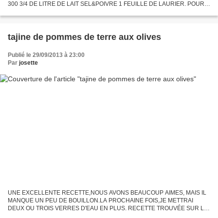
300 3/4 DE LITRE DE LAIT SEL&POIVRE 1 FEUILLE DE LAURIER. POUR
LA SAUCE: 40GR DE BEURRE 1C A SOUPE DE FARINE 1 BOL DE JUS DE
CUISSON...
tajine de pommes de terre aux olives
Publié le 29/09/2013 à 23:00
Par
josette
UNE EXCELLENTE RECETTE,NOUS AVONS BEAUCOUP AIMES, MAIS IL
MANQUE UN PEU DE BOUILLON.LA PROCHAINE FOIS,JE METTRAI
DEUX OU TROIS VERRES D'EAU EN PLUS. RECETTE TROUVÉE SUR LE
BLOG DE BABAKITCHEN ET ELLE MÊME LA TROUVÉE SUR LA CUISINE