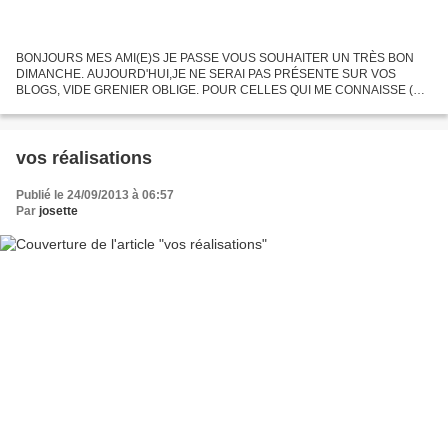
BONJOURS MES AMI(E)S JE PASSE VOUS SOUHAITER UN TRÈS BON
DIMANCHE. AUJOURD'HUI,JE NE SERAI PAS PRÉSENTE SUR VOS
BLOGS, VIDE GRENIER OBLIGE. POUR CELLES QUI ME CONNAISSE (OU
PAS) DE GRAULHET ET ALENTOURS JE SERRAI DEVANT MA PORTE ET
VOUS SEREZ LES BIENVENUES....
vos réalisations
Publié le 24/09/2013 à 06:57
Par
josette