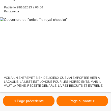
Publié le 28/10/2013 à 00:00
Par
josette
VOILA UN ENTREMET BIEN DÉLICIEUX QUE J'AI EMPORTÉE HIER A
LACAUNE. LA LISTE EST LONGUE POUR LES INGRÉDIENTS, MAIS IL
VAUT LA PEINE. RECETTE DEMARLE: LIVRET BISCUITS ET ENTREMETS.
INGRÉDIENTS: POUR LE BISCUIT ROYAL: 3BLANCS D’ŒUFS 15GR DE
SUCRE ROUX 45GR...
< Page précédente
Page suivante >