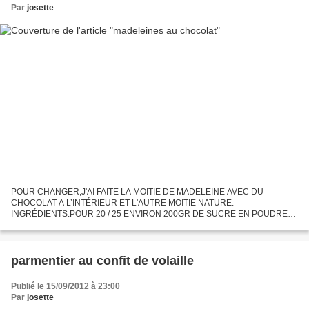
Par
josette
POUR CHANGER,J'AI FAITE LA MOITIE DE MADELEINE AVEC DU
CHOCOLAT A L’INTÉRIEUR ET L'AUTRE MOITIE NATURE.
INGRÉDIENTS:POUR 20 / 25 ENVIRON 200GR DE SUCRE EN POUDRE
300GR DE FARINE AVEC LEVURE INCORPORÉE 2S DE SUCRE VANILLE
1 ZESTE DE CITRON RÂPÉ 200GR DE...
parmentier au confit de volaille
Publié le 15/09/2012 à 23:00
Par
josette