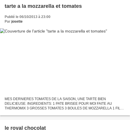
tarte a la mozzarella et tomates
Publié le 06/10/2013 à 23:00
Par
josette
MES DERNIERES TOMATES DE LA SAISON, UNE TARTE BIEN
DELICIEUSE. INGREDIENTS: 1 PATE BRISEE POUR MOI FAITE AU
THERMOMIX 3 GROSSES TOMATES 3 BOULES DE MOZZARELLA 1 FILET
D'HUILE D'OLIVE 1C A CAFE DE BASILIC CISELE SEL&POIVRE.
PREPARATION: préchauffer le...
le royal chocolat