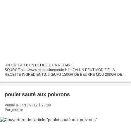
UN GÂTEAU BIEN DÉLICIEUX A REFAIRE.
SOURCE:http://www.macuisinecreole.fr lin J'AI UN PEUT MODIFIE LA
RECETTE INGRÉDIENTS: 6 ŒUFS 150GR DE BEURRE MOU 200GR DE
SUCRE EN POUDRE 250GR DE FARINE 1S DE LEVURE CHIMIQUE 1C A
SOUPE DE RHUM LE ZESTE D'UN DEMI-CITRON...
poulet sauté aux poivrons
Publié le 04/10/2012 à 23:00
Par
josette