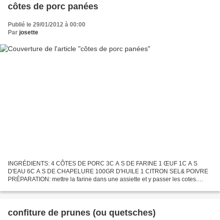
côtes de porc panées
Publié le 29/01/2012 à 00:00
Par
josette
INGRÉDIENTS: 4 CÔTES DE PORC 3C A S DE FARINE 1 ŒUF 1C A S
D'EAU 6C A S DE CHAPELURE 100GR D'HUILE 1 CITRON SEL& POIVRE
PRÉPARATION: mettre la farine dans une assiette et y passer les cotes.
battre l'œuf en omelette,y ajouter 1c c d'eau,saler&poivrer...
confiture de prunes (ou quetsches)