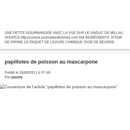
UNE PETITE GOURMANDISE AVEC LA VUE SUR LE VIADUC DE MILLAU.
SOURCE:http://cuisine.journaldesfemmes.com link INGRÉDIENTS: 375GR
DE FARINE 1/2 PAQUET DE LEVURE CHIMIQUE 35GR DE BEURRE
FONDU 2 ŒUFS BATTU EN OMELETTE 155GR DE SUCRE EN POUDRE
5C A SOUPE D'EAU...
papillotes de poisson au mascarpone
Publié le 29/08/2013 à 07:48
Par
josette