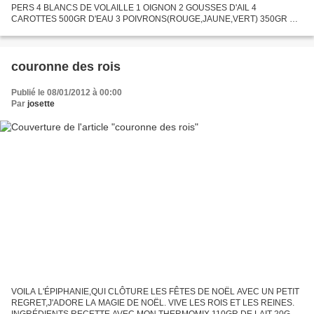
PERS 4 BLANCS DE VOLAILLE 1 OIGNON 2 GOUSSES D'AIL 4
CAROTTES 500GR D'EAU 3 POIVRONS(ROUGE,JAUNE,VERT) 350GR DE
RIZ BASMATI OU4 PETITES POMMES DE TERRE 30GR D'HUILE CURRY
2C A S DE MOUTARDE 1/2 JUS...
couronne des rois
Publié le 08/01/2012 à 00:00
Par
josette
VOILA L'ÉPIPHANIE,QUI CLÔTURE LES FÊTES DE NOËL AVEC UN PETIT
REGRET,J'ADORE LA MAGIE DE NOËL. VIVE LES ROIS ET LES REINES.
INGRÉDIENTS RECETTE AVEC MON THERMOMIX 110GR DE LAIT 20GR