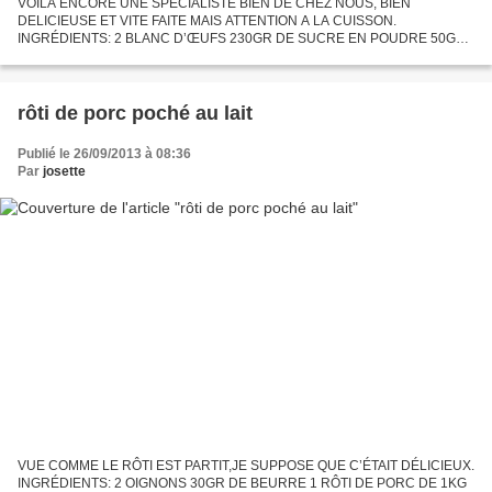
VOILA ENCORE UNE SPÉCIALISTE BIEN DE CHEZ NOUS, BIEN
DELICIEUSE ET VITE FAITE MAIS ATTENTION A LA CUISSON.
INGRÉDIENTS: 2 BLANC D’ŒUFS 230GR DE SUCRE EN POUDRE 50GR
DE FARINE 125GR D'AMANDES EFFILES. PRÉPARATION: préchauffer le
four a 200°c. faire une...
rôti de porc poché au lait
Publié le 26/09/2013 à 08:36
Par
josette
VUE COMME LE RÔTI EST PARTIT,JE SUPPOSE QUE C’ÉTAIT DÉLICIEUX.
INGRÉDIENTS: 2 OIGNONS 30GR DE BEURRE 1 RÔTI DE PORC DE 1KG