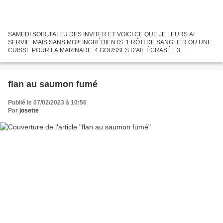
SAMEDI SOIR,J'AI EU DES INVITER ET VOICI CE QUE JE LEURS AI
SERVIE. MAIS SANS MOI!! INGRÉDIENTS: 1 RÔTI DE SANGLIER OU UNE
CUISSE POUR LA MARINADE: 4 GOUSSES D'AIL ÉCRASÉE 3
BRANCHES DE THYM 6C A SOUPE D'HUILE 5C A SOUPE DE SAUCE
TERIYAKI DE MON PARTENAIRE...
flan au saumon fumé
Publié le 07/02/2023 à 10:56
Par
josette