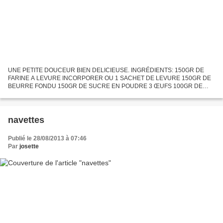
UNE PETITE DOUCEUR BIEN DELICIEUSE. INGRÉDIENTS: 150GR DE
FARINE A LEVURE INCORPORER OU 1 SACHET DE LEVURE 150GR DE
BEURRE FONDU 150GR DE SUCRE EN POUDRE 3 ŒUFS 100GR DE
CHOCOLAT NOIR 1 GROSSE BOITE DE POIRES AU SIROP 50GR
D'AMANDES EN POUDRE 50GR D'AMANDES...
navettes
Publié le 28/08/2013 à 07:46
Par
josette