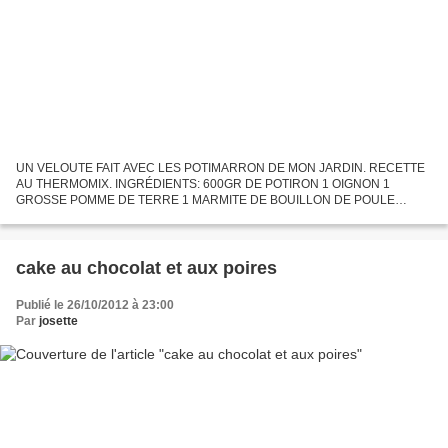
UN VELOUTE FAIT AVEC LES POTIMARRON DE MON JARDIN. RECETTE
AU THERMOMIX. INGRÉDIENTS: 600GR DE POTIRON 1 OIGNON 1
GROSSE POMME DE TERRE 1 MARMITE DE BOUILLON DE POULE
500GR D'EAU 20CL DE LAIT DE COCO SEL&POIVRE QUELQUES
CROUTONS PRÉPARATION: peler et...
cake au chocolat et aux poires
Publié le 26/10/2012 à 23:00
Par
josette