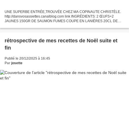
UNE SUPERBE ENTRÉE,TROUVÉE CHEZ MA COPINAUTE CHRISTÈLE.
http://dansvosassiettes.canalblog.com link INGRÉDIENTS: 2 ŒUFS+2
JAUNES 150GR DE SAUMON FUMES COUPE EN LANIÈRES 20CL DE
CRÈME LIQUIDE 25CL DE LAIT ANETH 10GR DE MAÏZENA SEL&POIVRE.
PRÉPARATION: préchauffer...
rétrospective de mes recettes de Noël suite et
fin
Publié le 20/12/2025 à 16:45
Par
josette