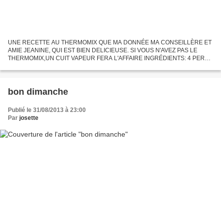
UNE RECETTE AU THERMOMIX QUE MA DONNÉE MA CONSEILLÈRE ET
AMIE JEANINE, QUI EST BIEN DELICIEUSE. SI VOUS N'AVEZ PAS LE
THERMOMIX,UN CUIT VAPEUR FERA L'AFFAIRE INGRÉDIENTS: 4 PERS
30GR D’ÉCHALOTES 3 BRINS DE PERSIL 1 GOUSSE D'AIL 120GR DE
MASCARPONE 20GR...
bon dimanche
Publié le 31/08/2013 à 23:00
Par
josette