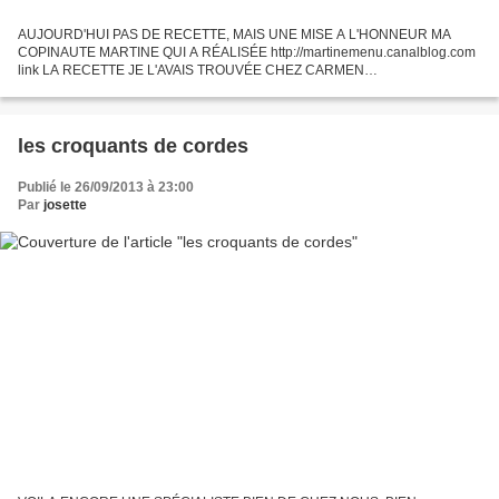
AUJOURD'HUI PAS DE RECETTE, MAIS UNE MISE A L'HONNEUR MA
COPINAUTE MARTINE QUI A RÉALISÉE http://martinemenu.canalblog.com
link LA RECETTE JE L'AVAIS TROUVÉE CHEZ CARMEN
http://www.carmen-cuisine.com link AUBERGINES FARCIES,ŒUFS AU NID
MERCI MARTINE DE...
les croquants de cordes
Publié le 26/09/2013 à 23:00
Par
josette