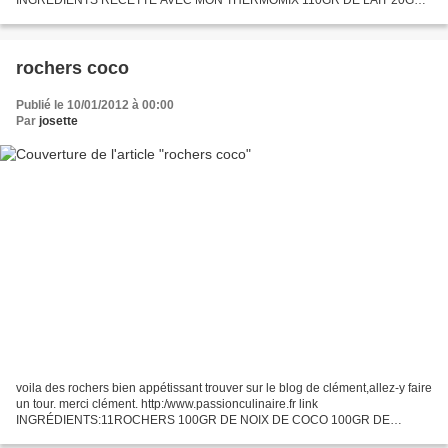
DE LEVURE FRAICHE 400GR DE FARINE TYPE 45 50GR DE BEURRE
MOU 100GR DE...
rochers coco
Publié le 10/01/2012 à 00:00
Par
josette
voila des rochers bien appétissant trouver sur le blog de clément,allez-y faire
un tour. merci clément. http:/www.passionculinaire.fr link
INGRÉDIENTS:11ROCHERS 100GR DE NOIX DE COCO 100GR DE
SUCRE SEMOULE 1OEUF ENTIER LE JUS D'UN CITRON