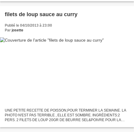
D'ICI ET AILLEURS. http://www.babakitchen.be...
filets de loup sauce au curry
Publié le 04/10/2013 à 23:00
Par
josette
UNE PETITE RECETTE DE POISSON,POUR TERMINER LA SEMAINE. LA
PHOTO N'EST PAS TERRIBLE , ELLE EST SOMBRE. INGRÉDIENTS:2
PERS. 2 FILETS DE LOUP 20GR DE BEURRE SEL&POIVRE POUR LA
SAUCE AU CURRY: 1/2 OIGNON 15GR DE BEURRE 1/2C A SOUPE DE
FARINE 1/2C A CAFÉ...