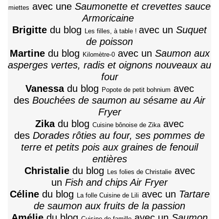
avec une
Saumonette et crevettes sauce
miettes
Armoricaine
Brigitte
du blog
avec un
Suquet
Les filles, à table !
de poisson
Martine
du blog
avec un
Saumon aux
Kilomètre-0
asperges vertes, radis et oignons nouveaux au
four
Vanessa
du blog
avec
Popote de petit bohnium
des
Bouchées de saumon au sésame au Air
Fryer
Zika
du blog
avec
Cuisine bônoise de Zika
des
Dorades rôties au four, ses pommes de
terre et petits pois aux graines de fenouil
entières
Christalie
du blog
avec
Les folies de Christalie
un
Fish and chips Air Fryer
Céline
du blog
avec un
Tartare
La folle Cuisine de Lili
de saumon aux fruits de la passion
Amélie
du blog
avec un
Saumon
Cuisine de famille