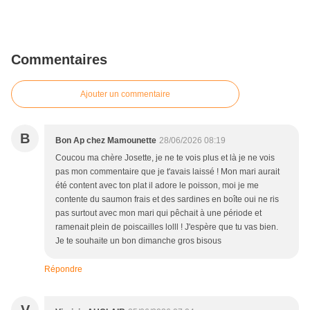
Commentaires
Ajouter un commentaire
B
Bon Ap chez Mamounette
28/06/2026 08:19
Coucou ma chère Josette, je ne te vois plus et là je ne vois
pas mon commentaire que je t'avais laissé ! Mon mari aurait
été content avec ton plat il adore le poisson, moi je me
contente du saumon frais et des sardines en boîte oui ne ris
pas surtout avec mon mari qui pêchait à une période et
ramenait plein de poiscailles lolll ! J'espère que tu vas bien.
Je te souhaite un bon dimanche gros bisous
Répondre
V