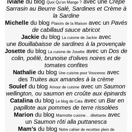
iviane
du blog
avec une
Crêpe
Quoi Qu’on Mange ?
Sarrasin au Beurre Salé, Sardines et Crème à
la Sardine
Michelle
du blog
avec un
Pavés
Plaisirs de la Maison
de cabillaud sauce abricot
Jackie
du blog
avec
La cuisine de Jackie
une
Bouillabaisse de sardines à la provençale
Josette
du blog
avec un
Dos de
La cuisine de Josette
colin, poêlé, brunoise d’olives noires et de
tomates confites
Nathalie
du blog
avec
Une cuisine pour Voozenoo
des
Truites aux amandes à la crème
Soulef
du blog
avec un
Saumon
Amour de cuisine
wellington, ou saumon en croûte aux épinards
Catalina
du blog
avec un
Bar en
Le blog de Cata
papillote aux pommes de terre rissolées
Marion
du blog
avec
Marmotte cuisine… dilettante
un
Saumon rôti alla puttanesca
Mam’s
du blog
Notre cahier de recettes plein de