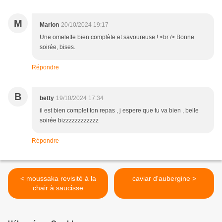
M
Marion
20/10/2024 19:17
Une omelette bien complète et savoureuse ! <br /> Bonne
soirée, bises.
Répondre
B
betty
19/10/2024 17:34
il est bien complet ton repas , j espere que tu va bien , belle
soirée bizzzzzzzzzzzz
Répondre
< moussaka revisité à la
caviar d'aubergine >
chair à saucisse