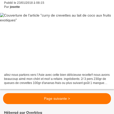
Publié le 23/01/2018 à 08:15
Par
josette
allez nous partons vers l’Asie avec cette bien délicieuse recette!! nous avons
beaucoup aimé mon chéri et moi! a refaire. ingrédients: 2/ 3 pers 230gr de
queues de crevettes 100gr d'ananas frais ou plus suivant goût 1 mangue
25cl de lait de coco 1c à...
Page suivante >
Hébergé par Overblog