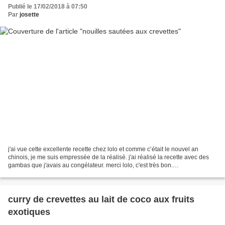
Publié le 17/02/2018 à 07:50
Par
josette
j'ai vue cette excellente recette chez lolo et comme c’était le nouvel an
chinois, je me suis empressée de la réalisé. j'ai réalisé la recette avec des
gambas que j'avais au congélateur. merci lolo, c'est très bon.
http://www.cuisinelolo.fr il me reste...
curry de crevettes au lait de coco aux fruits
exotiques