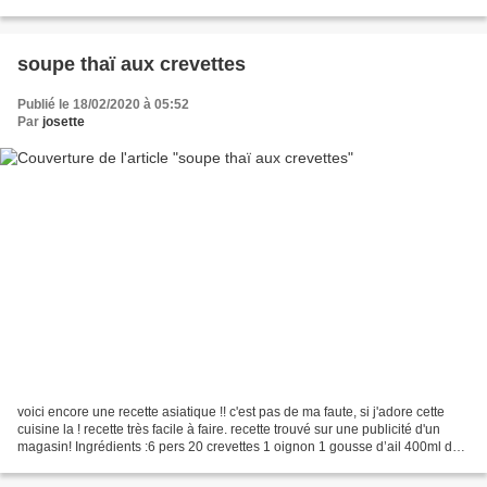
moyens 150ml de lait de coco ou de crème...
soupe thaï aux crevettes
Publié le 18/02/2020 à 05:52
Par
josette
voici encore une recette asiatique !! c'est pas de ma faute, si j'adore cette
cuisine la ! recette très facile à faire. recette trouvé sur une publicité d'un
magasin! Ingrédients :6 pers 20 crevettes 1 oignon 1 gousse d’ail 400ml de
lait de coco 1 litre...