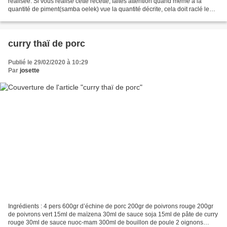
réalisée. Si vous réalisé cette recette, faites attention quand même a la
quantité de piment(samba oelek) vue la quantité décrite, cela doit raclé le
gosier !! pour moi, j’ai juste...
curry thaï de porc
Publié le 29/02/2020 à 10:29
Par
josette
Ingrédients : 4 pers 600gr d’échine de porc 200gr de poivrons rouge 200gr
de poivrons vert 15ml de maïzena 30ml de sauce soja 15ml de pâte de curry
rouge 30ml de sauce nuoc-mam 300ml de bouillon de poule 2 oignons