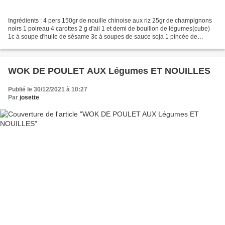
Ingrédients : 4 pers 150gr de nouille chinoise aux riz 25gr de champignons
noirs 1 poireau 4 carottes 2 g d'ail 1 et demi de bouillon de légumes(cube)
1c à soupe d'huile de sésame 3c à soupes de sauce soja 1 pincée de
gingembre en poudre de la coriandre(pas...
WOK DE POULET AUX Légumes ET NOUILLES
Publié le 30/12/2021 à 10:27
Par
josette