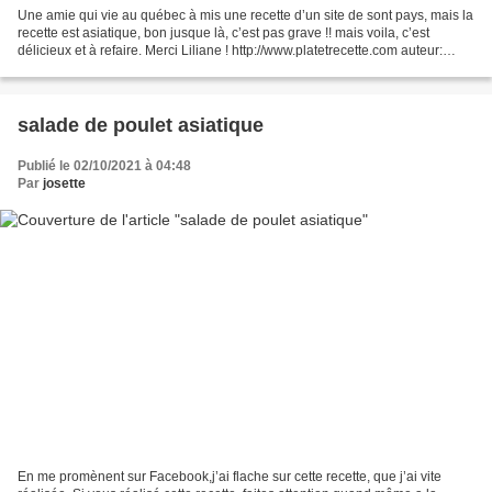
Une amie qui vie au québec à mis une recette d’un site de sont pays, mais la
recette est asiatique, bon jusque là, c’est pas grave !! mais voila, c’est
délicieux et à refaire. Merci Liliane ! http://www.platetrecette.com auteur:
camille Ingrédients:4...
salade de poulet asiatique
Publié le 02/10/2021 à 04:48
Par
josette
En me promènent sur Facebook,j’ai flache sur cette recette, que j’ai vite