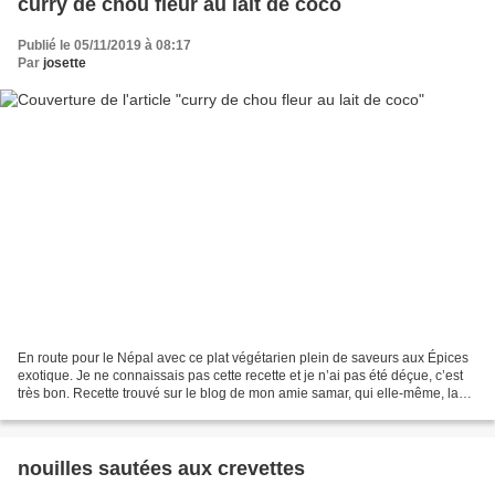
curry de chou fleur au lait de coco
Publié le 05/11/2019 à 08:17
Par
josette
En route pour le Népal avec ce plat végétarien plein de saveurs aux Épices
exotique. Je ne connaissais pas cette recette et je n’ai pas été déçue, c’est
très bon. Recette trouvé sur le blog de mon amie samar, qui elle-même, la
trouvé chez Sophie du blog...
nouilles sautées aux crevettes