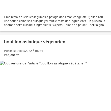
Il me restais quelques légumes à potage dans mon congelateur, allez zou
une soupe chinoises puisque j'ai tout le reste des ingrédients. En plus nous
adorons cette cuisine !! Ingrédients 2/3 pers 1 blanc de poulet 1 petit oignon
blanc 20gr de champignons...
bouillon asiatique végétarien
Publié le 01/10/2022 à 04:51
Par
josette