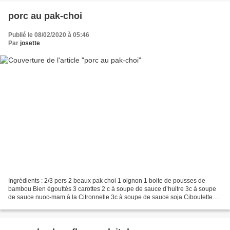
porc au pak-choi
Publié le 08/02/2020 à 05:46
Par
josette
Ingrédients : 2/3 pers 2 beaux pak choi 1 oignon 1 boite de pousses de
bambou Bien égouttés 3 carottes 2 c à soupe de sauce d’huitre 3c à soupe
de sauce nuoc-mam à la Citronnelle 3c à soupe de sauce soja Ciboulette
finement hachée 3 côtes de porc . Préparation...