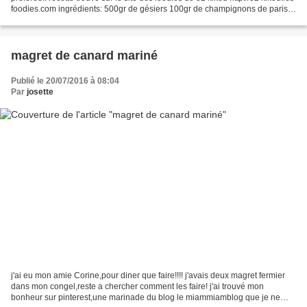
foodies.com ingrédients: 500gr de gésiers 100gr de champignons de paris
50gr de lardons 2 gousses...
magret de canard mariné
Publié le 20/07/2016 à 08:04
Par
josette
j'ai eu mon amie Corine,pour diner que faire!!!! j'avais deux magret fermier
dans mon congel,reste a chercher comment les faire! j'ai trouvé mon
bonheur sur pinterest,une marinade du blog le miammiamblog que je ne