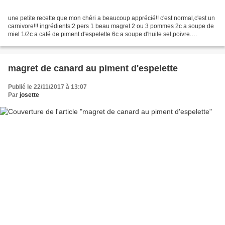
une petite recette que mon chéri a beaucoup apprécié!! c'est normal,c'est un
carnivore!!! ingrédients:2 pers 1 beau magret 2 ou 3 pommes 2c a soupe de
miel 1/2c a café de piment d'espelette 6c a soupe d'huile sel,poivre.
préparation: préparez la marinade:...
magret de canard au piment d'espelette
Publié le 22/11/2017 à 13:07
Par
josette