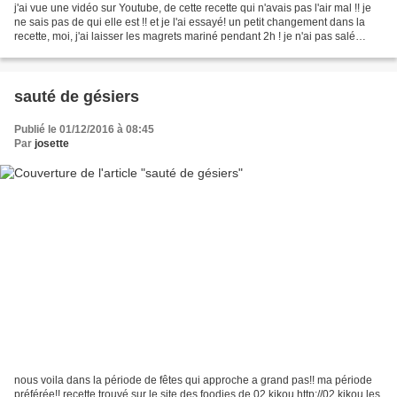
j'ai vue une vidéo sur Youtube, de cette recette qui n'avais pas l'air mal !! je
ne sais pas de qui elle est !! et je l'ai essayé! un petit changement dans la
recette, moi, j'ai laisser les magrets mariné pendant 2h ! je n'ai pas salé
puisque le pesto...
sauté de gésiers
Publié le 01/12/2016 à 08:45
Par
josette
nous voila dans la période de fêtes qui approche a grand pas!! ma période
préférée!! recette trouvé sur le site des foodies de 02 kikou http://02 kikou.les