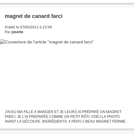
connaissais pas. je n'ai eu que des compliment!!...
magret de canard farci
Publié le 07/05/2013 à 23:00
Par
josette
J'AI EU MA FILLE A MANGER ET JE LEURS AI PRÉPARÉ UN MAGRET
FARCI. JE L'AI PRÉPARÉE COMME UN PETIT RÔTI. VOICI LA PHOTO
AVANT LA DÉCOUPE. INGRÉDIENTS: 4 PERS 2 BEAU MAGRET FERMIER
250GR DE CHAMPIGNONS DE PARIS FRAIS 2TRANCHES DE JAMBON
DE PAYS 30GR DE...