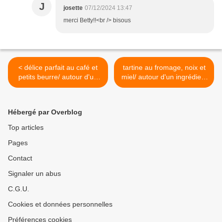
J
josette
07/12/2024 13:47
merci Betty!!<br /> bisous
< délice parfait au café et
tartine au fromage, noix et
petits beurre/ autour d'un
miel/ autour d'un ingrédient
ingrédient #115
#116 >
Hébergé par Overblog
Top articles
Pages
Contact
Signaler un abus
C.G.U.
Cookies et données personnelles
Préférences cookies