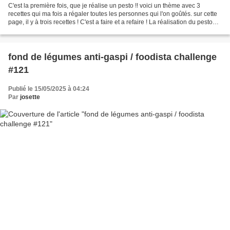
C'est la première fois, que je réalise un pesto !! voici un thème avec 3
recettes qui ma fois a régaler toutes les personnes qui l'on goûtés. sur cette
page, il y à trois recettes ! C'est a faire et a refaire ! La réalisation du pesto
est réalisé au thermomix...
fond de légumes anti-gaspi / foodista challenge
#121
Publié le 15/05/2025 à 04:24
Par
josette