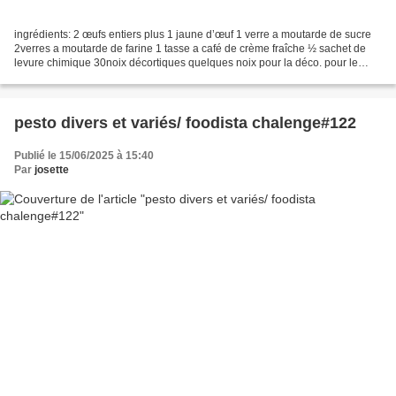
ingrédients: 2 œufs entiers plus 1 jaune d’œuf 1 verre a moutarde de sucre
2verres a moutarde de farine 1 tasse a café de crème fraîche ½ sachet de
levure chimique 30noix décortiques quelques noix pour la déco. pour le
caramel : 15 morceaux de sucre 2c...
pesto divers et variés/ foodista chalenge#122
Publié le 15/06/2025 à 15:40
Par
josette