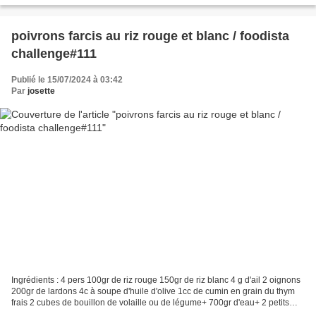
poivrons farcis au riz rouge et blanc / foodista
challenge#111
Publié le 15/07/2024 à 03:42
Par
josette
Ingrédients : 4 pers 100gr de riz rouge 150gr de riz blanc 4 g d'ail 2 oignons
200gr de lardons 4c à soupe d'huile d'olive 1cc de cumin en grain du thym
frais 2 cubes de bouillon de volaille ou de légume+ 700gr d'eau+ 2 petits
verre d'eau 2 gros poivrons...