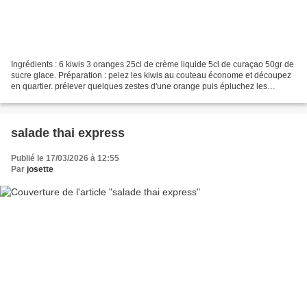
Ingrédients : 6 kiwis 3 oranges 25cl de crème liquide 5cl de curaçao 50gr de
sucre glace. Préparation : pelez les kiwis au couteau économe et découpez
en quartier. prélever quelques zestes d'une orange puis épluchez les
oranges a vif, sur une assiette...
salade thai express
Publié le 17/03/2026 à 12:55
Par
josette