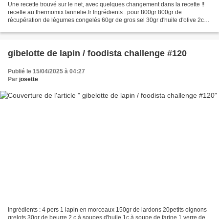
Une recette trouvé sur le net, avec quelques changement dans la recette !!
recette au thermomix fannelie.fr Ingrédients : pour 800gr 800gr de
récupération de légumes congelés 60gr de gros sel 30gr d'huile d'olive 2cc
d'herbes déshydratée au choix (thym,...
gibelotte de lapin / foodista challenge #120
Publié le 15/04/2025 à 04:27
Par
josette
Ingrédients : 4 pers 1 lapin en morceaux 150gr de lardons 20petits oignons
grelots 30gr de beurre 2 c à soupes d'huile 1c à soupe de farine 1 verre de