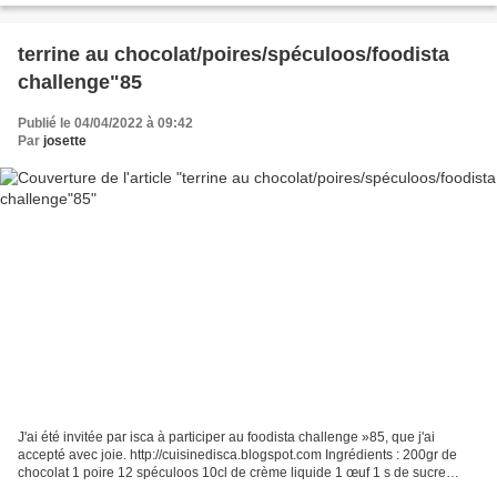
terrine au chocolat/poires/spéculoos/foodista
challenge"85
Publié le 04/04/2022 à 09:42
Par
josette
J'ai été invitée par isca à participer au foodista challenge »85, que j'ai
accepté avec joie. http://cuisinedisca.blogspot.com Ingrédients : 200gr de
chocolat 1 poire 12 spéculoos 10cl de crème liquide 1 œuf 1 s de sucre
vanillé 20gr de beurre 1 terrine...