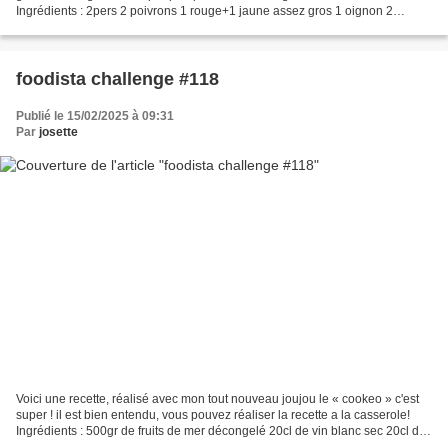
Ingrédients : 2pers 2 poivrons 1 rouge+1 jaune assez gros 1 oignon 2
gousses d'ail 1 bocal de tomates séchées...
foodista challenge #118
Publié le 15/02/2025 à 09:31
Par
josette
Voici une recette, réalisé avec mon tout nouveau joujou le « cookeo » c'est
super ! il est bien entendu, vous pouvez réaliser la recette a la casserole!
Ingrédients : 500gr de fruits de mer décongelé 20cl de vin blanc sec 20cl de
crème fraîche 2 échalotes...