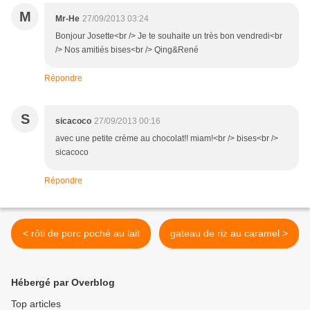
M
Mr-He
27/09/2013 03:24
Bonjour Josette<br /> Je te souhaite un très bon vendredi<br
/> Nos amitiés bises<br /> Qing&René
Répondre
S
sicacoco
27/09/2013 00:16
avec une petite crème au chocolat!! miam!<br /> bises<br />
sicacoco
Répondre
< rôti de porc poché au lait
gateau de riz au caramel >
Hébergé par Overblog
Top articles