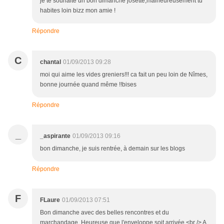
je te souhaite un bon dimanche josette,malheureusement tu
habites loin bizz mon amie !
Répondre
C
chantal
01/09/2013 09:28
moi qui aime les vides greniers!!! ca fait un peu loin de Nîmes,
bonne journée quand même !!bises
Répondre
_
_aspirante
01/09/2013 09:16
bon dimanche, je suis rentrée, à demain sur les blogs
Répondre
F
FLaure
01/09/2013 07:51
Bon dimanche avec des belles rencontres et du
marchandage. Heureuse que l'enveloppe soit arrivée.<br /> A