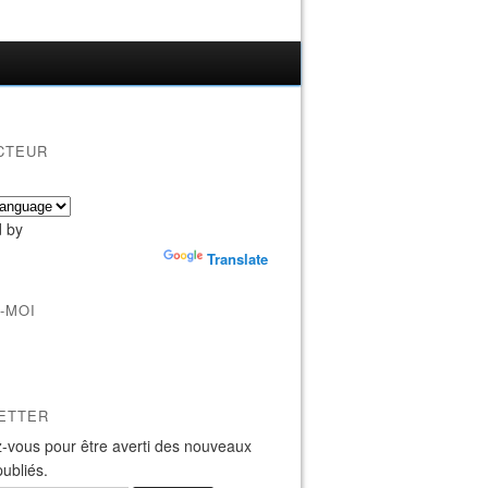
CTEUR
 by
Translate
-MOI
ETTER
-vous pour être averti des nouveaux
publiés.