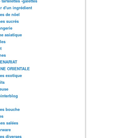
- tartelettes -galettes
r d'un ingrédient
tes de nôel
nes sucrés
ngerie
ne asiatique
lles
t
mes
ENARIAT
INE ORIENTALE
tes exotique
its
euse
interblog
es bouche
es
nes salées
erware
es diverses