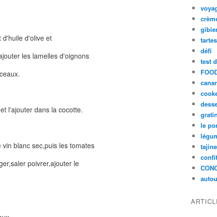
voya
crèm
gibie
d'huile d'olive et
tarte
défi
ajouter les lamelles d'oignons
test 
FOOD
rceaux.
cana
cook
desse
t l'ajouter dans la cocotte.
grati
le po
légum
 vin blanc sec,puis les tomates
tajin
confi
r,saler poivrer,ajouter le
CON
autou
ARTIC