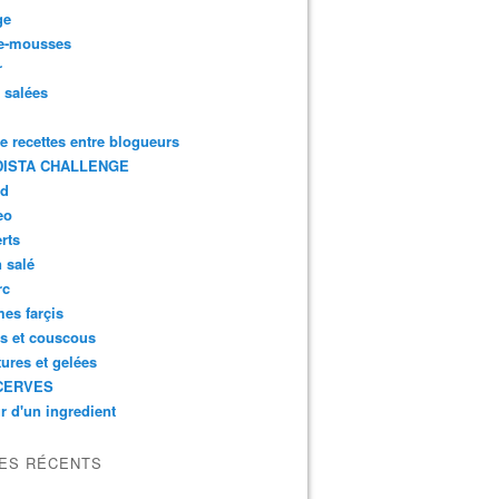
ge
e-mousses
r
s salées
de recettes entre blogueurs
ISTA CHALLENGE
rd
eo
rts
n salé
rc
es farçis
es et couscous
tures et gelées
CERVES
r d'un ingredient
LES RÉCENTS