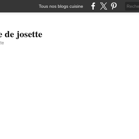
Tous nos blogs cuisine
e de josette
tte