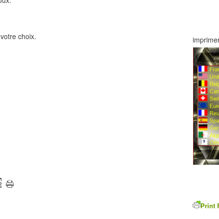
oux.
votre choix.
imprimer
Print 