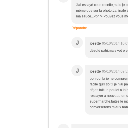
J'ai essayé cette recette,mais je p
même que sur la photo.La finale ét
ma sauce...<br /> Pouvez vous me
Répondre
J
josette
05/10/2014 10:0
désolé patri,mais votre 
J
josette
05/10/2014 09:5
bonjour,la je ne comprend
facile qu'il soit!! je n'a
déjas fait un poulet a l
ressayer a nouveau,un con
supermarché,faites le m
converserons mieux.bo