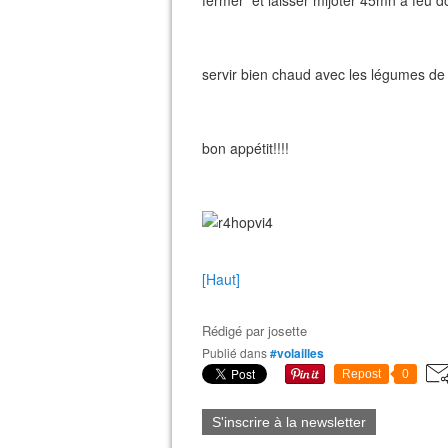
fermer et laisser mijoter 45mn a feu d
servir bien chaud avec les légumes de 
bon appétit!!!!
[Haut]
Rédigé par
josette
Publié dans
#volailles
Repost
0
S'inscrire à la newsletter