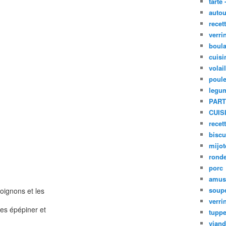
tarte 
autou
recet
verri
boula
cuisi
volai
poule
legu
PART
CUIS
recet
biscu
mijot
ronde
porc
amus
soup
oignons et les
verri
les épépiner et
tupp
viand