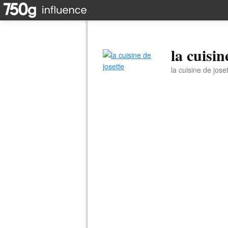
la cuisin
la cuisine de jose