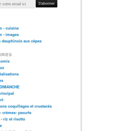
 - cuisine
m - images
n dauphinois aux cèpes
ORIES
momix
aux
éalisations
es
DIMANCHE
principal
rt
ons coquillages et crustacés
 - crèmes- yaourts
- riz et risotto
e