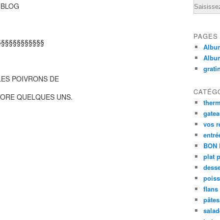
Email
 BLOG
PAGES
§§§§§§§§§§§§
Album
Albu
grati
LES POIVRONS DE
CATÉG
NCORE QUELQUES UNS.
ther
gate
vos r
entré
BON 
plat 
desse
poiss
flans
pâtes 
salad