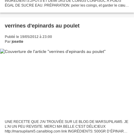
INGRÉDIENTS:2POTS ET DEMI 1KG DE COINGS CONFISUC A POIDS
ÉGAL DE SUCRE EAU. PRÉPARATION: peler les coings, et garder le cœur,
les pépins et les pelures. dans une bassine,mettre les coings coupé en
quartier...
verrines d'epinards au poulet
Publié le 19/05/2012 à 23:00
Par
josette
UNE RECETTE QUE J'AI TROUVÉE SUR LE BLOG DE MARSUPILAMI5. JE
L'AI UN PEU REVISITE. MERCI MA BELLE C'EST DÉLICIEUX
http://marsupilami5.canalblog.com link INGRÉDIENTS: 500GR D’ÉPINARDS