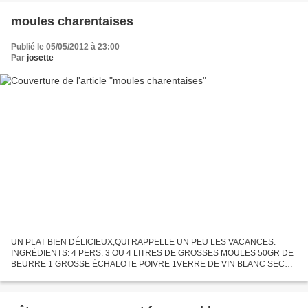
moules charentaises
Publié le 05/05/2012 à 23:00
Par
josette
UN PLAT BIEN DÉLICIEUX,QUI RAPPELLE UN PEU LES VACANCES.
INGRÉDIENTS: 4 PERS. 3 OU 4 LITRES DE GROSSES MOULES 50GR DE
BEURRE 1 GROSSE ÉCHALOTE POIVRE 1VERRE DE VIN BLANC SEC
1VERRE A LIQUEUR DE COGNAC 1CC DE FARINE 1 JAUNE D’ŒUF 1C A
S DE CRÈME FRAICHE...