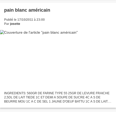
levure...
pain blanc américain
Publié le 17/10/2011 à 23:00
Par
josette
INGREDIENTS: 560GR DE FARINE TYPE 55 25GR DE LEVURE FRAICHE
2,5DL DE LAIT TIEDE 1C ET DEMI A SOUPE DE SUCRE 4C A S DE
BEURRE MOU 1C A C DE SEL 1 JAUNE D'OEUF BATTU 1C A S DE LAIT.
PREPARATION: dans un bol,préparer le levain mettre 1dl de lait tiède
45°avec...