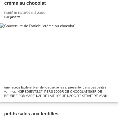
crème au chocolat
Publié le 10/10/2011 à 23:00
Par
josette
une recette facile et bien délicieuse. je les ai présenter dans des petites
verrines INGREDIENTS:3/4 PERS 100GR DE CHOCOLAT 50GR DE
BEURRE POMMADE 1/2L DE LAIT 1OEUF 1/2CC D'EXTRAIT DE VANILLE
30GR DE FECULE. PREPARATION: râpé le chocolat dans un bol,mélanger...
petits salés aux lentilles