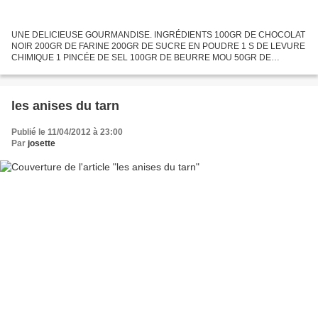
UNE DELICIEUSE GOURMANDISE. INGRÉDIENTS 100GR DE CHOCOLAT
NOIR 200GR DE FARINE 200GR DE SUCRE EN POUDRE 1 S DE LEVURE
CHIMIQUE 1 PINCÉE DE SEL 100GR DE BEURRE MOU 50GR DE
CERNEAUX DE NOIX 4 ŒUFS. PRÉPARATION: préchauffer le four a 200°c.
mettre dans un...
les anises du tarn
Publié le 11/04/2012 à 23:00
Par
josette