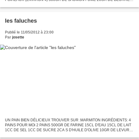
SEL&POIVRE&MUSCADE 40GR DE CRÈME FRAICHE LIQUIDE 2 PÂTES
BRISÉE PÂTE A CRUMBLE 60GR...
les faluches
Publié le 11/05/2012 à 23:00
Par
josette
UN PAIN BIEN DÉLICIEUX TROUVER SUR :MARMITON INGRÉDIENTS: 4
PAINS POUR MOi 2 PAINS 500GR DE FARINE 15CL D'EAU 15CL DE LAIT
1CC DE SEL 1CC DE SUCRE 2CA S D'HUILE D'OLIVE 10GR DE LEVURE
DE BOULANGER OU 7GR DE LEVURE SÈCHE. PRÉPARATION: délayer la