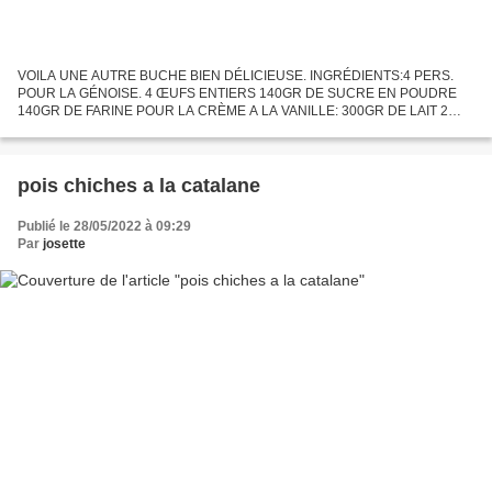
VOILA UNE AUTRE BUCHE BIEN DÉLICIEUSE. INGRÉDIENTS:4 PERS.
POUR LA GÉNOISE. 4 ŒUFS ENTIERS 140GR DE SUCRE EN POUDRE
140GR DE FARINE POUR LA CRÈME A LA VANILLE: 300GR DE LAIT 2
ŒUFS 50GR DE MAÏZENA 150GR DE BEURRE MOU 1/2 GOUSSE DE
VANILLE. PRÉPARATION:...
pois chiches a la catalane
Publié le 28/05/2022 à 09:29
Par
josette