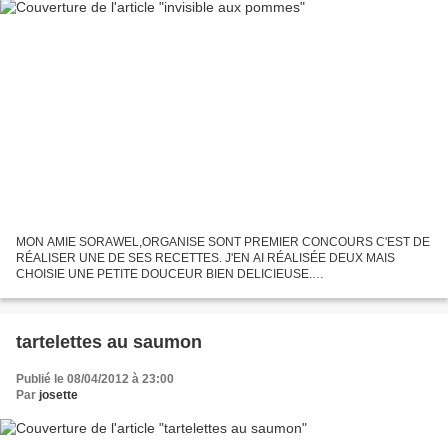
MON AMIE SORAWEL,ORGANISE SONT PREMIER CONCOURS C'EST DE
RÉALISER UNE DE SES RECETTES. J'EN AI RÉALISÉE DEUX MAIS
CHOISIE UNE PETITE DOUCEUR BIEN DELICIEUSE.
http://recettesdesorawel.over-blog.com link INGRÉDIENTS: 4 BELLES
POMMES 100ML DE LAIT 20GR DE...
tartelettes au saumon
Publié le 08/04/2012 à 23:00
Par
josette