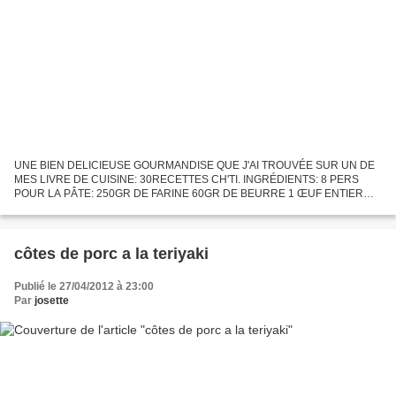
UNE BIEN DELICIEUSE GOURMANDISE QUE J'AI TROUVÉE SUR UN DE
MES LIVRE DE CUISINE: 30RECETTES CH'TI. INGRÉDIENTS: 8 PERS
POUR LA PÂTE: 250GR DE FARINE 60GR DE BEURRE 1 ŒUF ENTIER
10GR DE LEVURE FRAICHE 10CL DE LAIT 1/2C A CAFÉ DE SEL POUR
LA CRÈME LIBOULI:...
côtes de porc a la teriyaki
Publié le 27/04/2012 à 23:00
Par
josette