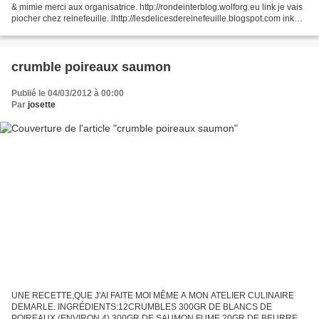
& mimie merci aux organisatrice. http://rondeinterblog.wolforg.eu link je vais
piocher chez reinefeuille. lhttp://lesdelicesdereinefeuille.blogspot.com ink
mariecharrier viens...
crumble poireaux saumon
Publié le 04/03/2012 à 00:00
Par
josette
UNE RECETTE,QUE J'AI FAITE MOI MÊME A MON ATELIER CULINAIRE
DEMARLE. INGRÉDIENTS:12CRUMBLES 300GR DE BLANCS DE
POIREAUX (ENVIRON 4) 300GR DE SAUMON FUME 20GR DE BEURRE