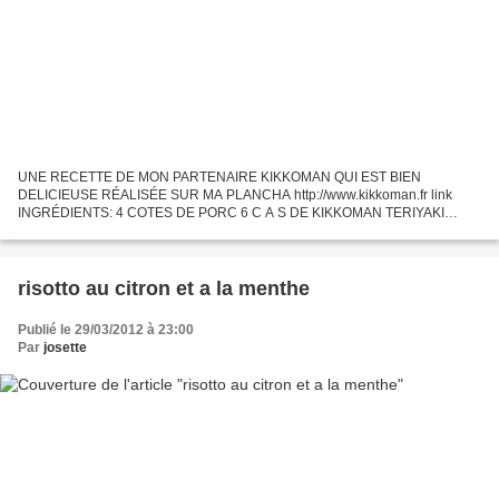
UNE RECETTE DE MON PARTENAIRE KIKKOMAN QUI EST BIEN
DELICIEUSE RÉALISÉE SUR MA PLANCHA http://www.kikkoman.fr link
INGRÉDIENTS: 4 COTES DE PORC 6 C A S DE KIKKOMAN TERIYAKI
MARINADE & SAUCE 2CAS D'HUILE POIVRE. PRÉPARATION: faire
mariner les cotes de...
risotto au citron et a la menthe
Publié le 29/03/2012 à 23:00
Par
josette