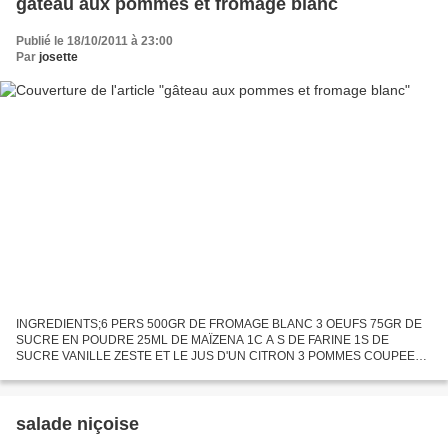
gâteau aux pommes et fromage blanc
Publié le 18/10/2011 à 23:00
Par
josette
INGREDIENTS;6 PERS 500GR DE FROMAGE BLANC 3 OEUFS 75GR DE
SUCRE EN POUDRE 25ML DE MAÏZENA 1C A S DE FARINE 1S DE
SUCRE VANILLE ZESTE ET LE JUS D'UN CITRON 3 POMMES COUPEES
EN FINES LAMELLES PREPARATION: préchauffer le four a 190°c. dans un
saladier,mélangez,au...
salade niçoise