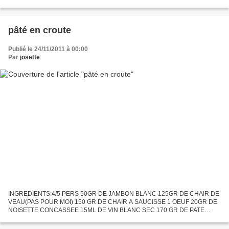
SURGELÉS 3 FILETS DE POULET OU DINDE 3 ŒUFS ENTIER 15CL DE
CRÈME LIQUIDE...
pâté en croute
Publié le 24/11/2011 à 00:00
Par
josette
INGREDIENTS:4/5 PERS 50GR DE JAMBON BLANC 125GR DE CHAIR DE
VEAU(PAS POUR MOI) 150 GR DE CHAIR A SAUCISSE 1 OEUF 20GR DE
NOISETTE CONCASSEE 15ML DE VIN BLANC SEC 170 GR DE PATE
FEUILLETEE POUR DORER: 5ML DE LAIT 1 JAUNE D'OEUF
PREPARATION: préchauffer...