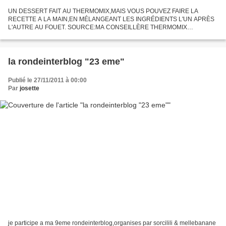
UN DESSERT FAIT AU THERMOMIX,MAIS VOUS POUVEZ FAIRE LA
RECETTE A LA MAIN,EN MÉLANGEANT LES INGRÉDIENTS L'UN APRÈS
L'AUTRE AU FOUET. SOURCE:MA CONSEILLÈRE THERMOMIX
INGRÉDIENTS: 400GR DE FARINE TYPE 55 320GR DE SUCRE EN
POUDRE 180GR DE LAIT 1CAS D'HUILE...
la rondeinterblog "23 eme"
Publié le 27/11/2011 à 00:00
Par
josette
je participe a ma 9eme rondeinterblog,organises par sorcilili & mellebanane