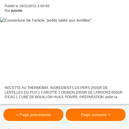
Publié le 18/11/2011 à 00:00
Par
josette
RECETTE AU THERMOMIX. INGREDIENTS:2/3 PERS 250GR DE
LENTILLES DU PUY 1 CAROTTE 1 OIGNON 200GR DE LARDONS 650GR
D'EAU 1 CUBE DE BOUILLON HUILE POIVRE. PREPARATION: peler la
carotte et l'oignon,couper l'oignon en lamelles et la carotte en cube,pas
trop...
< Page précédente
Page suivante >