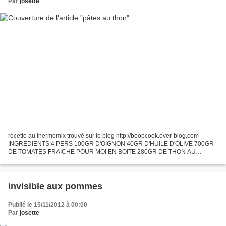
Par
josette
recette au thermomix trouvé sur le blog http://boopcook.over-blog.com
INGREDIENTS:4 PERS 100GR D'OIGNON 40GR D'HUILE D'OLIVE 700GR
DE TOMATES FRAICHE POUR MOI EN BOITE 280GR DE THON AU
NATUREL 250GR DE PÄTES A VOTRE CHOIX SEL,POIVRE 1C A S DE
GROS SEL....
invisible aux pommes
Publié le 15/11/2012 à 00:00
Par
josette