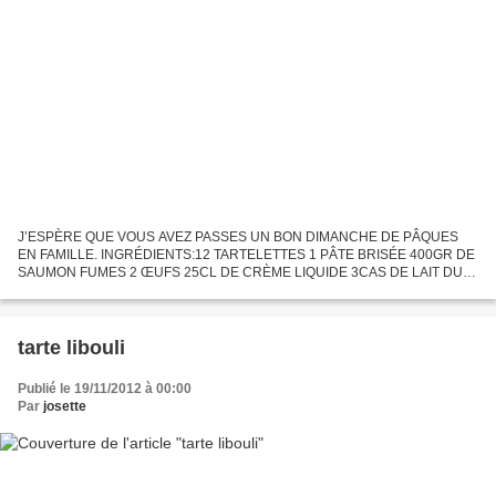
J’ESPÈRE QUE VOUS AVEZ PASSES UN BON DIMANCHE DE PÂQUES
EN FAMILLE. INGRÉDIENTS:12 TARTELETTES 1 PÂTE BRISÉE 400GR DE
SAUMON FUMES 2 ŒUFS 25CL DE CRÈME LIQUIDE 3CAS DE LAIT DU
RÂPÉ ANETH CISELÉE SEL&POIVRE. PRÉPARATION: préchauffer le four a
200°c. découper...
tarte libouli
Publié le 19/11/2012 à 00:00
Par
josette