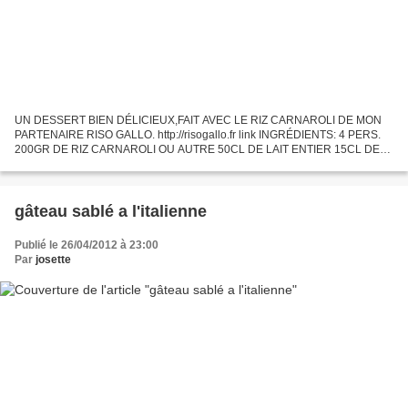
UN DESSERT BIEN DÉLICIEUX,FAIT AVEC LE RIZ CARNAROLI DE MON
PARTENAIRE RISO GALLO. http://risogallo.fr link INGRÉDIENTS: 4 PERS.
200GR DE RIZ CARNAROLI OU AUTRE 50CL DE LAIT ENTIER 15CL DE
CRÈME LIQUIDE LE ZESTE FINEMENT RÂPÉ ET LE JUS DE 2 CITRONS
120GR...
gâteau sablé a l'italienne
Publié le 26/04/2012 à 23:00
Par
josette