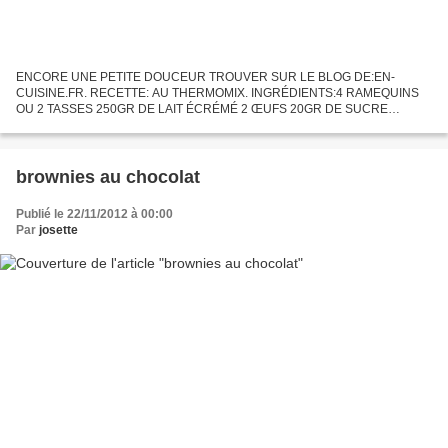
ENCORE UNE PETITE DOUCEUR TROUVER SUR LE BLOG DE:EN-
CUISINE.FR. RECETTE: AU THERMOMIX. INGRÉDIENTS:4 RAMEQUINS
OU 2 TASSES 250GR DE LAIT ÉCRÉMÉ 2 ŒUFS 20GR DE SUCRE
BLOND 1CS DE SUCRE VANILLE 10GR DE STÉVIA OU AUTRE 15GR DE
MAIZENA 20GR DE NOIX DE COCO...
brownies au chocolat
Publié le 22/11/2012 à 00:00
Par
josette