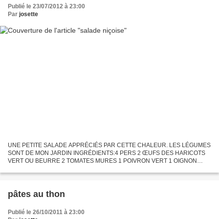
Publié le 23/07/2012 à 23:00
Par
josette
UNE PETITE SALADE APPRÉCIÉS PAR CETTE CHALEUR. LES LÉGUMES
SONT DE MON JARDIN INGRÉDIENTS:4 PERS 2 ŒUFS DES HARICOTS
VERT OU BEURRE 2 TOMATES MURES 1 POIVRON VERT 1 OIGNON
BLANC 1 GOUSSE D'AIL DES OLIVES NOIRES DES CÂPRES 1 BOITE DE
THON A L'HUILE QUELQUES...
pâtes au thon
Publié le 26/10/2011 à 23:00