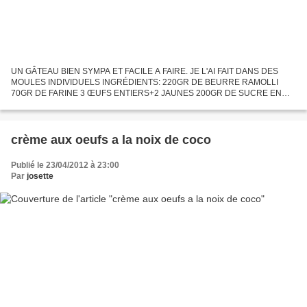
UN GÂTEAU BIEN SYMPA ET FACILE A FAIRE. JE L'AI FAIT DANS DES
MOULES INDIVIDUELS INGRÉDIENTS: 220GR DE BEURRE RAMOLLI
70GR DE FARINE 3 ŒUFS ENTIERS+2 JAUNES 200GR DE SUCRE EN
POUDRE LE ZESTE D'UN CITRON 1 PINCÉE DE SEL 150GR DE FÉCULE
DE POMMES DE TERRE...
crème aux oeufs a la noix de coco
Publié le 23/04/2012 à 23:00
Par
josette