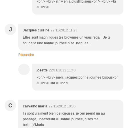
<br /> <br /> il n'y en a plus!!! bisous<br /> <br /> <br
/> <br />
J
Jacques cuisine
22/11/2012 11:23
Elles sont magnifiques tes brownies un vrais régal . Je te
souhaite une bonne journée bise Jacques .
Répondre
josette
22/11/2012 11:48
<br /> <br /> merci jacques,bonne journée bisous<br
/> <br /> <br /> <br />
C
carvalho maria
22/11/2012 10:36
Ils sont vraiment bien délicieuses, je t'en prend un au
passage, Josette!<br /> Bonne journée, bises ma
belle;-)*Maria