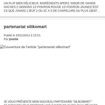
UN PLAT BIEN DÉLICIEUX. INGRÉDIENTS:4PERS. 500GR DE VIANDE
HACHES 2 OIGNONS 1/2 POIVRON ROUGE 1/2 POIVRON JAUNE(C'EST
CE QUE J'AVAIS) 1 ŒUF 2 OU 3C A S DE CHAPELURE OU PLUS 1BOITE
DE COULIS DE TOMATE 1 PETITE BOITE DE CONCENTRE DE TOMATE
HUILE D'OLIVE...
partenariat silikomart
Publié le 20/11/2012 à 15:51
Par
josette
JE VOUS PRÉSENTE MON NOUVEAU PARTENAIRE "SILIKOMART "