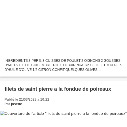
INGREDIENTS:3 PERS. 3 CUISSES DE POULET 2 OIGNONS 2 GOUSSES
D'AIL 1/2 CC DE GINGEMBRE 1/2CC DE PAPRIKA 1/2 CC DE CUMIN 4 C S
D'HUILE D'OLIVE 1/2 CITRON CONFIT QUELQUES OLIVES
ROUGE(J'AVAIS PAS JE L'AI REMPLASSER PAR DES RAISINS SECS) 1/2
BOTTE DE CORIANDRE...
filets de saint pierre a la fondue de poireaux
Publié le 21/03/2023 à 10:22
Par
josette