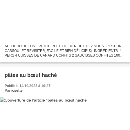
AUJOURD'HUI, UNE PETITE RECETTE BIEN DE CHEZ NOUS. C'EST UN
CASSOULET REVISITER, FACILE ET BIEN DÉLICIEUX. INGRÉDIENTS: 4
PERS 4 CUISSES DE CANARD CONFITS 2 SAUCISSES CONFITES 100GR
DE CAROTTES SURGELÉES 100GR D'OIGNON HACHE SURGELÉES 1
BOITE MOYENNE...
pâtes au bœuf haché
Publié le 14/10/2023 à 10:27
Par
josette