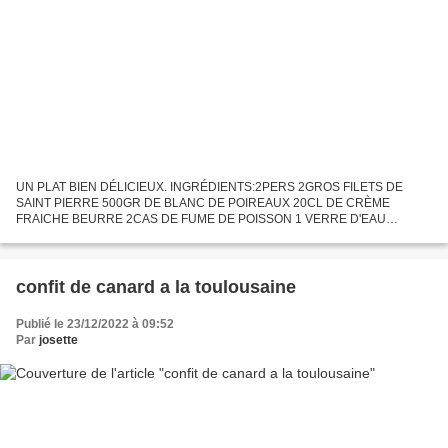
UN PLAT BIEN DÉLICIEUX. INGRÉDIENTS:2PERS 2GROS FILETS DE
SAINT PIERRE 500GR DE BLANC DE POIREAUX 20CL DE CRÈME
FRAICHE BEURRE 2CAS DE FUME DE POISSON 1 VERRE D'EAU
SEL&POIVRE. PRÉPARATION: couper les blancs de poireaux en rondelles.
diluer le fumé de...
confit de canard a la toulousaine
Publié le 23/12/2022 à 09:52
Par
josette