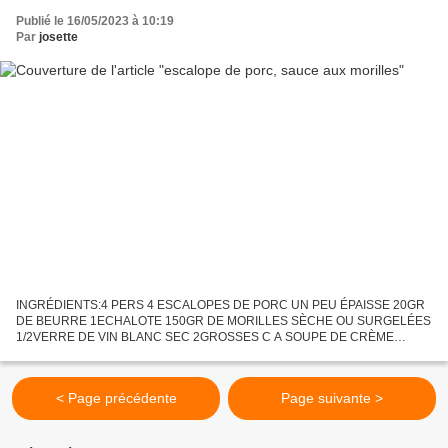
Publié le 16/05/2023 à 10:19
Par
josette
INGRÉDIENTS:4 PERS 4 ESCALOPES DE PORC UN PEU ÉPAISSE 20GR
DE BEURRE 1ECHALOTE 150GR DE MORILLES SÈCHE OU SURGELÉES
1/2VERRE DE VIN BLANC SEC 2GROSSES C A SOUPE DE CRÈME
FRAICHE ÉPAISSE SEL&POIVRE. PRÉPARATION: si les morilles sont
surgelées les faire...
< Page précédente
Page suivante >