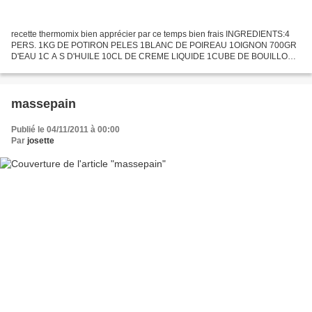
recette thermomix bien apprécier par ce temps bien frais INGREDIENTS:4
PERS. 1KG DE POTIRON PELES 1BLANC DE POIREAU 1OIGNON 700GR
D'EAU 1C A S D'HUILE 10CL DE CREME LIQUIDE 1CUBE DE BOUILLON
DE POULE 1 POINTE DE COUTEAU DE PIMENT D'ESPELETTE FROMAGE
RAPE...
massepain
Publié le 04/11/2011 à 00:00
Par
josette