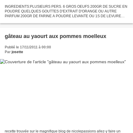
INGREDIENTS:PLUSIEURS PERS. 6 GROS OEUFS 200GR DE SUCRE EN
POUDRE QUELQUES GOUTTES D'EXTRAIT D'ORANGE OU AUTRE
PARFUM 200GR DE FARINE A POUDRE LEVANTE OU 1S DE LEVURE
CHIMIQUE PREPARATION: préchauffer le four a 180°c. dans un
saladier,séparer les blancs...
gâteau au yaourt aux pommes moelleux
Publié le 17/11/2011 à 00:00
Par
josette
recette trouvée sur le magnifique blog de nicolepassions allez-y faire un