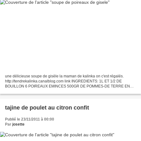
une délicieuse soupe de gisèle la maman de kalinka on c'est régalés.
http://tendrekalinka.canalblog.com link INGREDIENTS: 1L ET 1/2 DE
BOUILLON 6 POIREAUX EMINCES 500GR DE POMMES-DE TERRE EN
CUBES 1C A S DE CONCENTRE DE TOMATE 50GR DE BEURRE 1C A S
DE...
tajine de poulet au citron confit
Publié le 23/11/2011 à 00:00
Par
josette