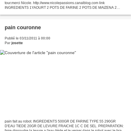
tour.merci Nicole. http://www.nicolepassions.canalblog.com link
INGREDIENTS 1YAOURT 2 POTS DE FARINE 2 POTS DE MAIZENA 2
POTS DE SUCRE 1 POT D'HUILE 3 OEUFS 1 S DE LEVURE 2 POMMES...
pain couronne
Publié le 03/11/2011 à 00:00
Par
josette
pain fait au robot. INGREDIENTS 500GR DE FARINE TYPE 55 290GR
D'EAU TIEDE 20GR DE LEVURE FRAICHE 1C C DE SEL. PREPARATION:
faire dissoudre la levure a l'eau tiède,et le verser dans le robot avec le bras