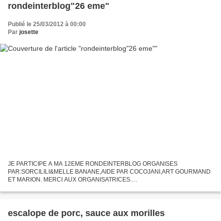
rondeinterblog"26 eme"
Publié le 25/03/2012 à 00:00
Par
josette
JE PARTICIPE A MA 12EME RONDEINTERBLOG ORGANISES
PAR:SORCILILI&MELLE BANANE,AIDE PAR COCOJANI,ART GOURMAND
ET MARION. MERCI AUX ORGANISATRICES.
http://rondeinterblog.wolforg.eu link JE VAI PIOCHER CHEZ: AURELIE
http:cuis-in.blogspot.com link LA MARMITE...
escalope de porc, sauce aux morilles