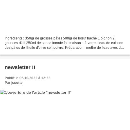
Ingrédients : 350gr de grosses pâtes 500gr de bœuf haché 1 oignon 2
gousses d'ail 250ml de sauce tomate fait maison + 1 verre d'eau de cuisson
des pâtes de l'huile d'olive sel, poivre. Préparation : mettre de l'eau avec du
sel a bouillir pour la cuisson...
newsletter !!
Publié le 05/10/2022 à 12:33
Par
josette