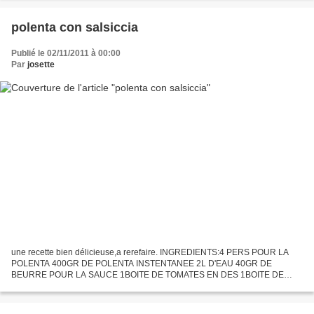
carottes et l'oignon....
polenta con salsiccia
Publié le 02/11/2011 à 00:00
Par
josette
une recette bien délicieuse,a rerefaire. INGREDIENTS:4 PERS POUR LA
POLENTA 400GR DE POLENTA INSTENTANEE 2L D'EAU 40GR DE
BEURRE POUR LA SAUCE 1BOITE DE TOMATES EN DES 1BOITE DE
CHAMP-DE PARIS EMINCES 1OIGNON 3C A S D'HUILE D'OLIVE
10CHIPOLATAS ORIGAN...