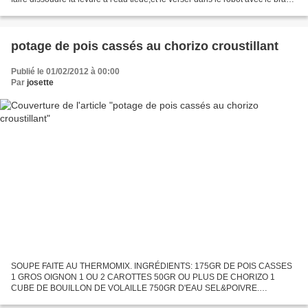
pétrisseur. ajouter la farine et dans un coin,mettre...
potage de pois cassés au chorizo croustillant
Publié le 01/02/2012 à 00:00
Par
josette
SOUPE FAITE AU THERMOMIX. INGRÉDIENTS: 175GR DE POIS CASSES
1 GROS OIGNON 1 OU 2 CAROTTES 50GR OU PLUS DE CHORIZO 1
CUBE DE BOUILLON DE VOLAILLE 750GR D'EAU SEL&POIVRE.
PRÉPARATION: rincés les pois cassés. peler et couper en morceaux les