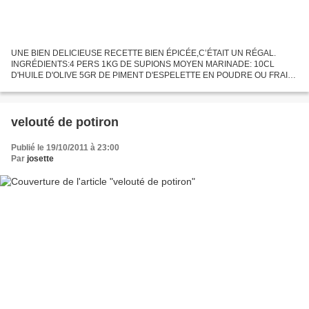
UNE BIEN DELICIEUSE RECETTE BIEN ÉPICÉE,C’ÉTAIT UN RÉGAL.
INGRÉDIENTS:4 PERS 1KG DE SUPIONS MOYEN MARINADE: 10CL
D'HUILE D'OLIVE 5GR DE PIMENT D'ESPELETTE EN POUDRE OU FRAIS
5GR DE MOUTARDE 15GR D'AIL HACHE 1 PINCÉE DE PISTIL DE
SAFRAN 30GR DE POIVRON...
velouté de potiron
Publié le 19/10/2011 à 23:00
Par
josette