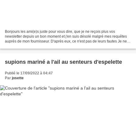
Bonjours les ami(e)s juste pour vous dire, que je ne reçois plus vos
newsletter depuis un bon moment et j'en suis désolé malgré mes requêtes
auprès de mon fournisseur. D'après eux, ce n'est pas de leurs fautes Je ne
peut venir sur vos blogs que lorsque...
supions mariné a l'ail au senteurs d'espelette
Publié le 17/09/2022 à 04:47
Par
josette