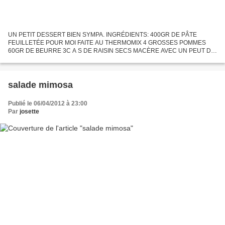
UN PETIT DESSERT BIEN SYMPA. INGRÉDIENTS: 400GR DE PÂTE
FEUILLETÉE POUR MOI FAITE AU THERMOMIX 4 GROSSES POMMES
60GR DE BEURRE 3C A S DE RAISIN SECS MACÈRE AVEC UN PEUT DE
RHUM ET D'EAU 30GR DE NOIX HACHÉES 4C A S DE SUCRE EN
POUDRE 1 JAUNE D’ŒUF. PRÉPARATION:...
salade mimosa
Publié le 06/04/2012 à 23:00
Par
josette