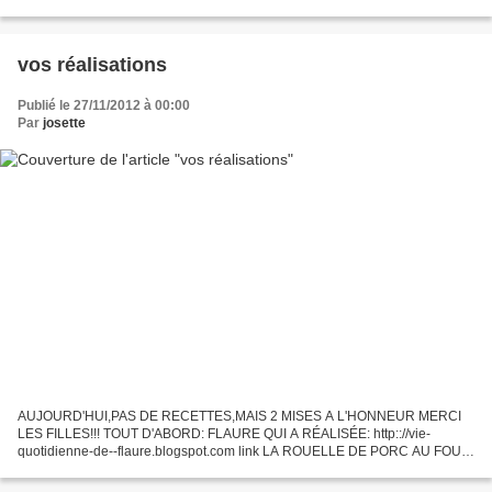
1C A SOUPE DE PERSIL HACHE 1C A SOUPE DE CHAPELURE
CUMIN,PAPRIKA,CURCUMA...
vos réalisations
Publié le 27/11/2012 à 00:00
Par
josette
AUJOURD'HUI,PAS DE RECETTES,MAIS 2 MISES A L'HONNEUR MERCI
LES FILLES!!! TOUT D'ABORD: FLAURE QUI A RÉALISÉE: http:://vie-
quotidienne-de--flaure.blogspot.com link LA ROUELLE DE PORC AU FOUR
ENCORE UNE FOIS,ÉVELYNE:MON AMIE DEPUIS NOS DÉBUT: QUI A
RÉALISÉE...