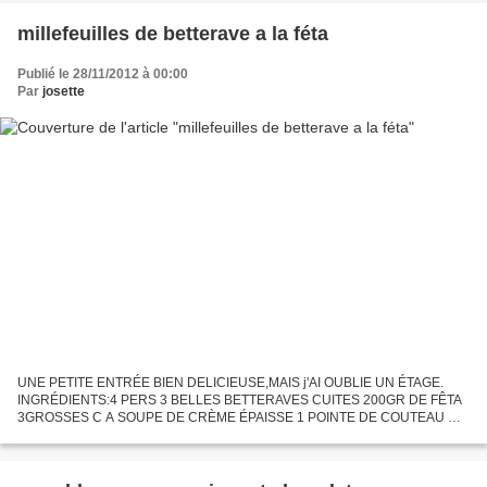
millefeuilles de betterave a la féta
Publié le 28/11/2012 à 00:00
Par
josette
UNE PETITE ENTRÉE BIEN DELICIEUSE,MAIS j'AI OUBLIE UN ÉTAGE.
INGRÉDIENTS:4 PERS 3 BELLES BETTERAVES CUITES 200GR DE FÊTA
3GROSSES C A SOUPE DE CRÈME ÉPAISSE 1 POINTE DE COUTEAU DE
PIMENT D'ESPELETTE 1 GROS BOUQUET DE BASILIC+ 10 FEUILLES DE
BASILIC SEL&POIVRE...