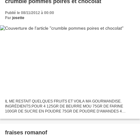
crumble pommes poires et chocolat
Publié le 08/11/2012 à 00:00
Par
josette
IL ME RESTAIT QUELQUES FRUITS ET VOILA MA GOURMANDISE.
INGRÉDIENTS:POUR 4 125GR DE BEURRE MOU 75GR DE FARINE
100GR DE SUCRE EN POUDRE 75GR DE POUDRE D'AMANDES 4
POIRES 2 GROSSES POMMES 100GR DE CHOCOLAT. PRÉPARATION:
préchauffer le four a 180°c. dans...
fraises romanof