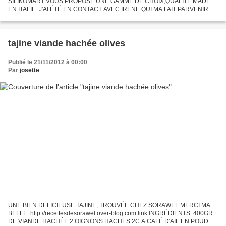
SILIKOMART VOUS PROPOSE UNE GAMME DE CHOIX,QUALITÉ MADE
EN ITALIE. J'AI ÉTÉ EN CONTACT AVEC IRENE QUI MA FAIT PARVENIR
UN SUPERBE COLIS ET QUE J'EN REMERCIE. DANS CE COLIS IL Y
AVAIT: MOULE WHITE UNIFLEX...
tajine viande hachée olives
Publié le 21/11/2012 à 00:00
Par
josette
UNE BIEN DELICIEUSE TAJINE, TROUVÉE CHEZ SORAWEL MERCI MA
BELLE. http://recettesdesorawel.over-blog.com link INGRÉDIENTS: 400GR
DE VIANDE HACHÉE 2 OIGNONS HACHES 2C A CAFÉ D'AIL EN POUDRE