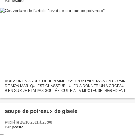
Par
josette
VOILA UNE VIANDE QUE JE N'AIME PAS TROP FAIRE,MAIS UN COPAIN
DE MON MARI,QUI EST CHASSEUR LUI EN A DONNER UN MORCEAU
BIEN SUR JE NI AI PAS GOUTÉE. CUITE A LA MIJOTEUSE INGRÉDIENTS:
1KG D’ÉPAULE DE CERF 2L DE BON VIN ROUGE CORSE 1 OIGNON 5
GOUSSES D'AIL...
soupe de poireaux de gisele
Publié le 28/10/2011 à 23:00
Par
josette