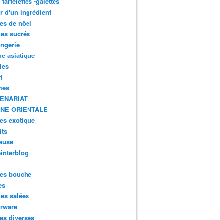
- tartelettes -galettes
r d'un ingrédient
tes de nôel
nes sucrés
ngerie
ne asiatique
lles
t
mes
ENARIAT
INE ORIENTALE
tes exotique
its
euse
interblog
es bouche
es
nes salées
erware
es diverses