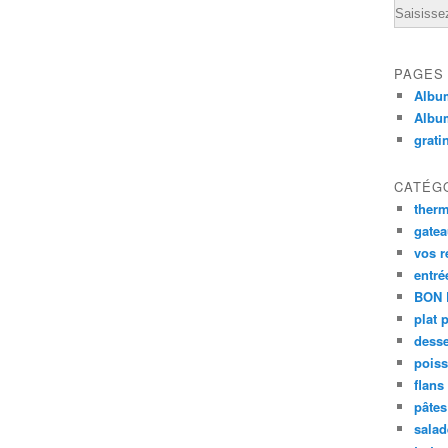
Email
PAGES
Album
Albu
grati
CATÉG
ther
gate
vos r
entré
BON 
plat 
desse
poiss
flans
pâtes 
salad