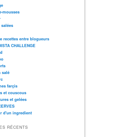
ge
e-mousses
r
s salées
de recettes entre blogueurs
ISTA CHALLENGE
rd
eo
rts
n salé
rc
es farçis
es et couscous
tures et gelées
CERVES
r d'un ingredient
LES RÉCENTS