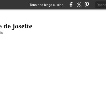
Tous nos blogs cuisine
e de josette
tte