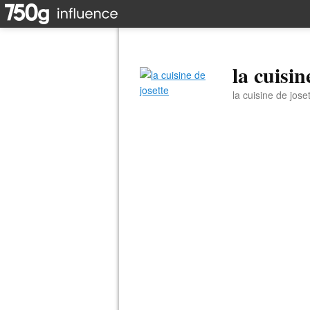
la cuisin
la cuisine de jose