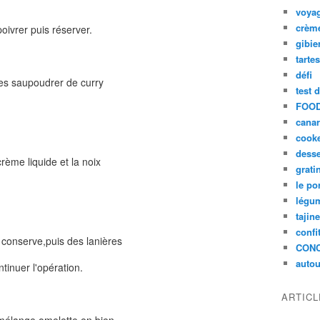
voya
crèm
poivrer puis réserver.
gibie
tarte
défi
,les saupoudrer de curry
test 
FOOD
cana
cook
desse
rème liquide et la noix
grati
le po
légum
tajin
confi
 conserve,puis des lanières
CON
autou
tinuer l'opération.
ARTIC