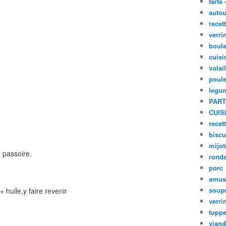
tarte 
autou
recet
verri
boula
cuisi
volai
poule
legu
PART
CUIS
recet
biscu
mijot
 passoire.
ronde
porc
amus
soup
 huile,y faire revenir
verri
tupp
viand