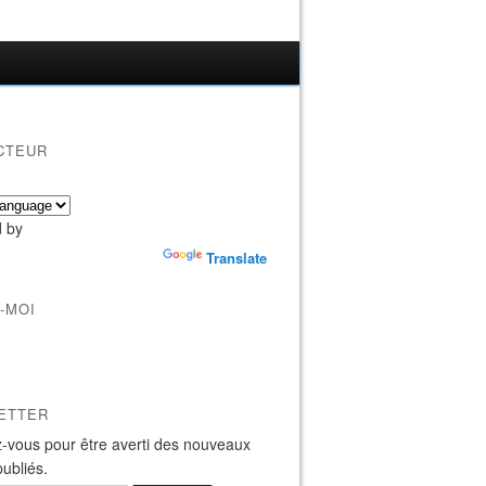
CTEUR
 by
Translate
-MOI
ETTER
-vous pour être averti des nouveaux
publiés.