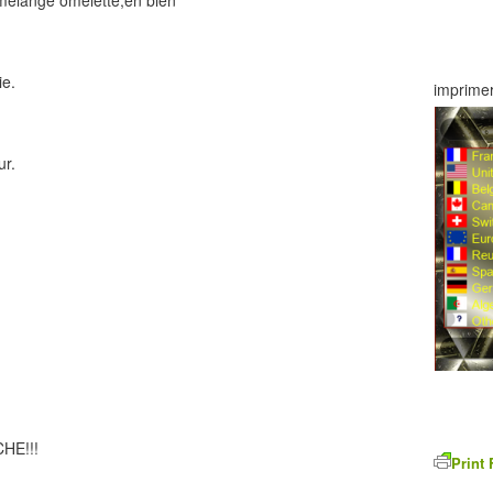
 mélange omelette,en bien
ie.
imprimer
ur.
HE!!!
Print 