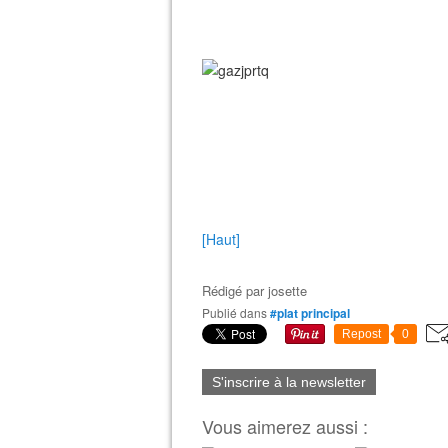
[Haut]
Rédigé par
josette
Publié dans
#plat principal
Repost
0
S'inscrire à la newsletter
Vous aimerez aussi :