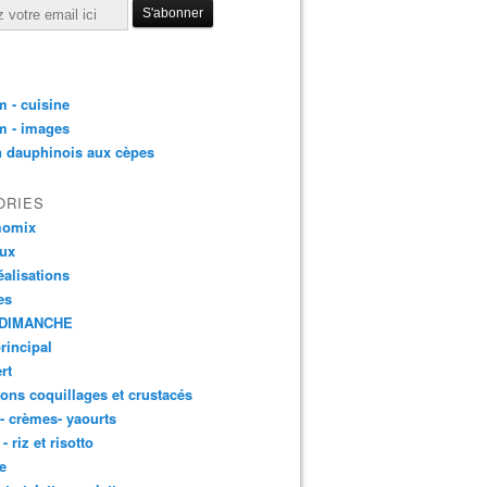
 - cuisine
m - images
n dauphinois aux cèpes
ORIES
momix
aux
éalisations
es
DIMANCHE
principal
rt
ons coquillages et crustacés
 - crèmes- yaourts
- riz et risotto
e