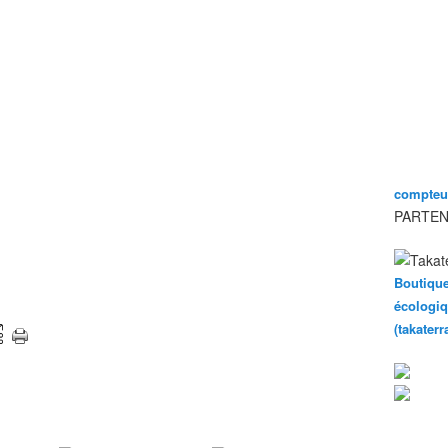
compteur
PARTEN
Boutique
écologiq
(takater