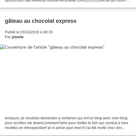
epices.html http://www.la-cuisine-de-josette.com/2015/12/buche-au-citron-
meringuee.html http://www.la-cuisine-de-josette.com/2015/12/magret-de-
canard-seche.html http://www.la-cuisine-de-josette.com/article-pompe-de-
noel-121485825.html http://www.la-cuisine-de-josette.com/article-buche-de-
noel-a-la-creme-de-marrons-et-mascarpone-121632780.html A...
gâteau au chocolat express
Publié le 03/12/2016 à 08:35
Par
josette
bonjours, je voudrais demander a certaines qui ont un blog avec over-blog
pour qu'elles me disent,comment faire pour mettre le lien qui conduit a mes
recettes en rétrospective!! je ni arrive pas! merci!! j'ai été invité chez des
ami(e)s et j'ai réalisé...