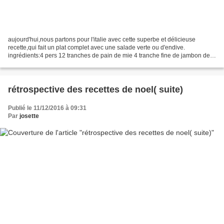
aujourd'hui,nous partons pour l'italie avec cette superbe et délicieuse
recette,qui fait un plat complet avec une salade verte ou d'endive.
ingrédients:4 pers 12 tranches de pain de mie 4 tranche fine de jambon de
parme 1 gousse d'ail haché 8 tranches...
rétrospective des recettes de noel( suite)
Publié le 11/12/2016 à 09:31
Par
josette