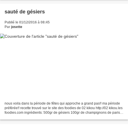
sauté de gésiers
Publié le 01/12/2016 à 08:45
Par
josette
nous voila dans la période de fêtes qui approche a grand pas!! ma période
préférée!! recette trouvé sur le site des foodies de 02 kikou http://02 kikou.les
foodies.com ingrédients: 500gr de gésiers 100gr de champignons de paris
50gr de lardons 2 gousses...