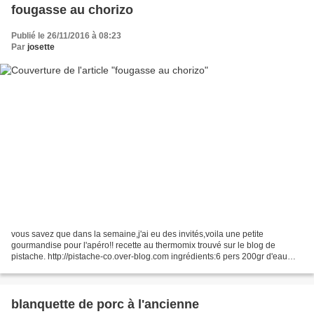
fougasse au chorizo
Publié le 26/11/2016 à 08:23
Par
josette
vous savez que dans la semaine,j'ai eu des invités,voila une petite
gourmandise pour l'apéro!! recette au thermomix trouvé sur le blog de
pistache. http://pistache-co.over-blog.com ingrédients:6 pers 200gr d'eau
25gr de levure fraiche de boulanger 350gr...
blanquette de porc à l'ancienne