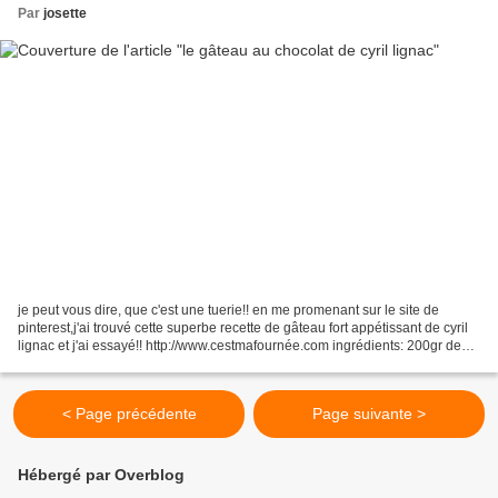
Par
josette
je peut vous dire, que c'est une tuerie!! en me promenant sur le site de
pinterest,j'ai trouvé cette superbe recette de gâteau fort appétissant de cyril
lignac et j'ai essayé!! http://www.cestmafournée.com ingrédients: 200gr de
chocolat noir a 60% 250gr...
< Page précédente
Page suivante >
Hébergé par Overblog