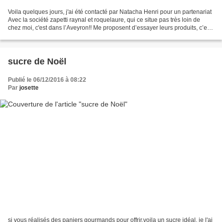
Voila quelques jours, j'ai été contacté par Natacha Henri pour un partenariat
Avec la société zapetti raynal et roquelaure, qui ce situe pas très loin de
chez moi, c'est dans l’Aveyron!! Me proposent d’essayer leurs produits, c’est
ce que je vais essayer...
sucre de Noël
Publié le 06/12/2016 à 08:22
Par
josette
si vous réalisés des paniers gourmands pour offrir,voila un sucre idéal. je l'ai