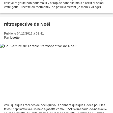
essayé et gouté,bon pour moi,il y a trop de cannelle,mais a rectifier selon
votre goût!! . recette au thermomix. de patricia stefani (le momix village)
facebook ingrédients:...
rétrospective de Noël
Publié le 04/12/2016 à 08:41
Par
josette
voici quelques recettes de noêl qui vous donnera quelques idées pour les
fêtes!! http://www.la-cuisine-de-josette.com/2015/12/vin-chaud-de-noel-aux-