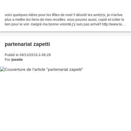
voici quelques idées pour les fêtes de noel !! désolé les ami(e)s, je n'arrive
plus a mettre les liens de mes recettes. vous pouvez aussi, copié et coller le
lien pour le voir. malgré ma bonne volonté,j'y suis pas arrivé!! http://www.la-
cuisine-de-josette.com/...
partenariat zapetti
Publié le 08/12/2016 à 08:28
Par
josette