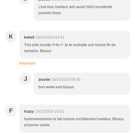
c'est mon meilleur ami aussi! hihi!! excellente
journée bises
K
kekeli
16/12/2016 04:41
Très jolie recette !!<br /> Je te souhaite une bonne fin de
semaine. Bisous
Répondre
J
josette
16/12/2016 09:30
bon week-end bisous
F
fraizy
15/12/2016 20:53
hummmmmmmm le fait maison est tellement meilleur. Bisous
et bonne soirée