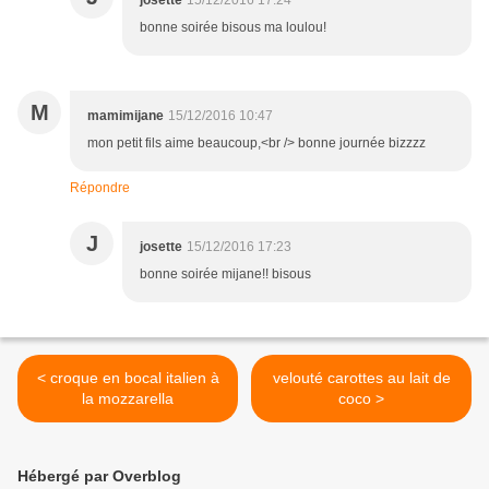
josette
15/12/2016 17:24
bonne soirée bisous ma loulou!
M
mamimijane
15/12/2016 10:47
mon petit fils aime beaucoup,<br /> bonne journée bizzzz
Répondre
J
josette
15/12/2016 17:23
bonne soirée mijane!! bisous
< croque en bocal italien à
velouté carottes au lait de
la mozzarella
coco >
Hébergé par Overblog