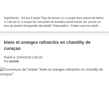
Ingrédients : 3/4 per 6 œufs 75gr de beurre 1c a soupe bien pleine de farine
½ l de lait 1c a soupe de concentré de tomates persil haché sel, poivre un
peu de piment d'espelette (facultatif). Préparation : Faites cuire les œufs
dans l'eau salée 10mn....
kiwis et oranges rafraichis en chantilly de
curaçao
Publié le 15/04/2026 à 06:28
Par
josette