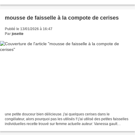
en moyenne, jusqu'à ce que la pâte...
mousse de faisselle à la compote de cerises
Publié le 13/01/2026 à 16:47
Par
josette
une petite douceur bien délicieuse. j'ai quelques cerises dans le
congélateur, alors pourquoi pas les utilisés !! j'ai utilisé des petites faisselles
individuelles recette trouvé sur femme actuelle auteur: Vanessa gault
http://www.cuisineactuelle.fr ingrédients:...