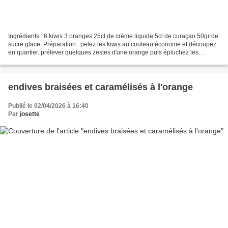
Ingrédients : 6 kiwis 3 oranges 25cl de crème liquide 5cl de curaçao 50gr de
sucre glace. Préparation : pelez les kiwis au couteau économe et découpez
en quartier. prélever quelques zestes d'une orange puis épluchez les
oranges a vif, sur une assiette...
endives braisées et caramélisés à l'orange
Publié le 02/04/2026 à 16:40
Par
josette