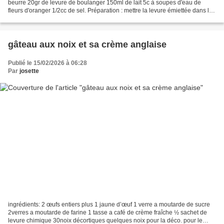
beurre 20gr de levure de boulanger 150ml de lait 5c à soupes d'eau de
fleurs d'oranger 1/2cc de sel. Préparation : mettre la levure émiettée dans le
bol avec le lait et 1 grosse pincée...
gâteau aux noix et sa crème anglaise
Publié le 15/02/2026 à 06:28
Par
josette
ingrédients: 2 œufs entiers plus 1 jaune d’œuf 1 verre a moutarde de sucre
2verres a moutarde de farine 1 tasse a café de crème fraîche ½ sachet de
levure chimique 30noix décortiques quelques noix pour la déco. pour le