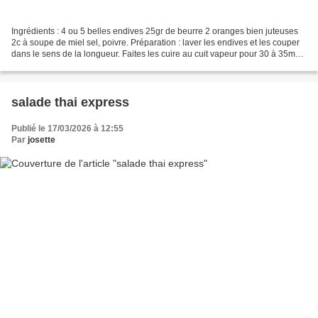
Ingrédients : 4 ou 5 belles endives 25gr de beurre 2 oranges bien juteuses
2c à soupe de miel sel, poivre. Préparation : laver les endives et les couper
dans le sens de la longueur. Faites les cuire au cuit vapeur pour 30 à 35mn
et laisser égoutter. Râpé...
salade thai express
Publié le 17/03/2026 à 12:55
Par
josette