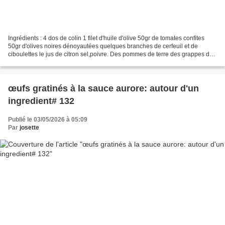
Ingrédients : 4 dos de colin 1 filet d'huile d'olive 50gr de tomates confites
50gr d'olives noires dénoyautées quelques branches de cerfeuil et de
ciboulettes le jus de citron sel,poivre. Des pommes de terre des grappes de
tomates cocktail (facultatif)...
œufs gratinés à la sauce aurore: autour d'un
ingredient# 132
Publié le 03/05/2026 à 05:09
Par
josette