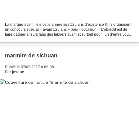
La marque ayam, fête cette année ses 125 ans d’existence !!! Ils organisent
un concours spécial « ayam 125 ans » pour l’occasion !!! L’objectif est de
faire gagner à leurs fans des tabliers ayam et surtout pour l’un d’entre vous
Un voyage à Singapour...
marmite de sichuan
Publié le 07/02/2017 à 09:08
Par
josette