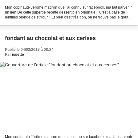
Mon copinaute Jérôme magron que j'ai connu sur facebook, ma fait parvenir
un lien De cette superbe recette dessert bien originale !! C'est à base de
lentilles blonde de st flour !! Et bien c'est très bon, on ne trouve pas le gout
De la lentille. A fa...
fondant au chocolat et aux cerises
Publié le 04/02/2017 à 08:24
Par
josette
Mon copinaute Jérôme magron que j’ai connu sur facebook, ma fait parvenir