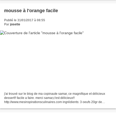
mousse à l'orange facile
Publié le 31/01/2017 à 08:55
Par
josette
j'ai trouvé sur le blog de ma copinaute samar, ce magnifique et délicieux
dessert!! facile a faire. merci samar,c'est délicieux!!
http://www.mesinspirationsculinaires.com ingrédients: 3 oeufs 20gr de
maizena 120gr de sucre en poudre 3 oranges environ(100ml...