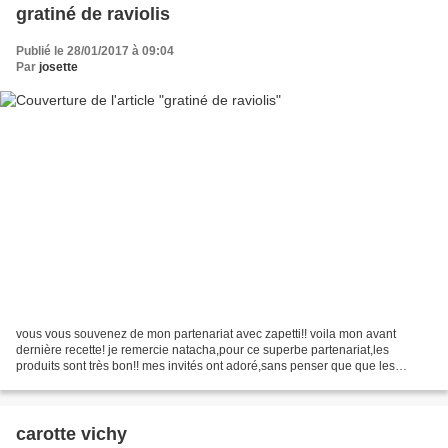
gratiné de raviolis
Publié le 28/01/2017 à 09:04
Par
josette
vous vous souvenez de mon partenariat avec zapetti!! voila mon avant
dernière recette! je remercie natacha,pour ce superbe partenariat,les
produits sont très bon!! mes invités ont adoré,sans penser que que les
raviolis étaient en boite! ingrédients:4...
carotte vichy