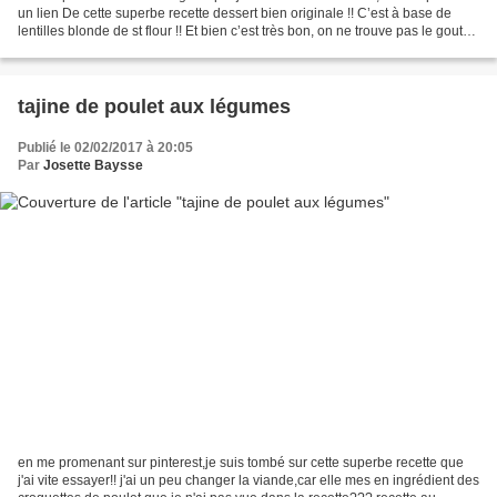
un lien De cette superbe recette dessert bien originale !! C’est à base de
lentilles blonde de st flour !! Et bien c’est très bon, on ne trouve pas le gout
De la lentille. A faire...
tajine de poulet aux légumes
Publié le 02/02/2017 à 20:05
Par
Josette Baysse
en me promenant sur pinterest,je suis tombé sur cette superbe recette que
j'ai vite essayer!! j'ai un peu changer la viande,car elle mes en ingrédient des