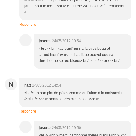
la maisonnée est parfumée et proprette, enfin me voici au
jardin pour te lire... <br /> c'est l'été 24 ° bisou > à demain<br
/>
Répondre
josette
24/05/2012 19:54
<br /> <br /> aujourd'hui il a fait tres beau et
chaud,hier j'avais le chauffage,pouvut que sa
dure.bonne soirée bisous<br /> <br /> <br /> <br />
N
natt
24/05/2012 14:54
<br /> un bon plat de pâtes comme on l'aime à la maison<br
/> <br /> <br /> bonne après midi bisous<br />
Répondre
josette
24/05/2012 19:50
<br /> <br /> merci natt,bonne soirée bisous<br /> <br