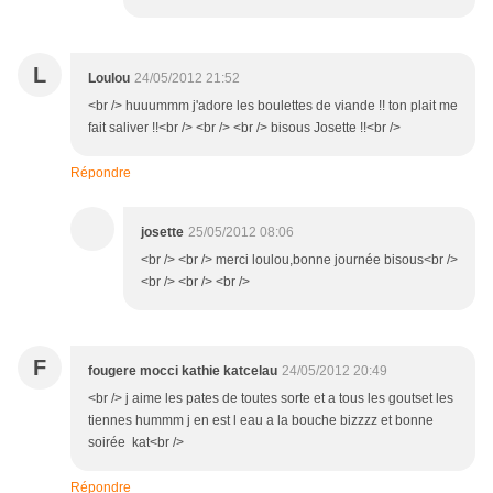
L
Loulou
24/05/2012 21:52
<br /> huuummm j'adore les boulettes de viande !! ton plait me
fait saliver !!<br /> <br /> <br /> bisous Josette !!<br />
Répondre
josette
25/05/2012 08:06
<br /> <br /> merci loulou,bonne journée bisous<br />
<br /> <br /> <br />
F
fougere mocci kathie katcelau
24/05/2012 20:49
<br /> j aime les pates de toutes sorte et a tous les goutset les
tiennes hummm j en est l eau a la bouche bizzzz et bonne
soirée kat<br />
Répondre