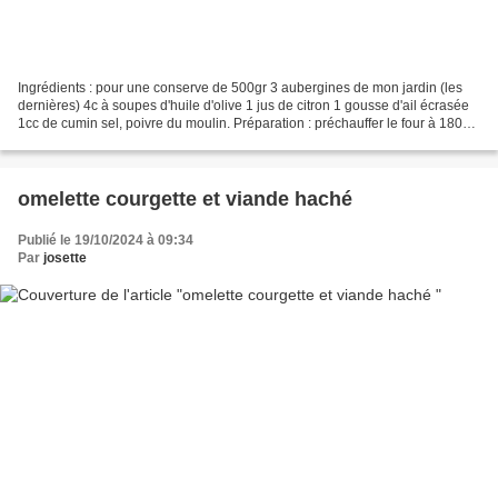
Ingrédients : pour une conserve de 500gr 3 aubergines de mon jardin (les
dernières) 4c à soupes d'huile d'olive 1 jus de citron 1 gousse d'ail écrasée
1cc de cumin sel, poivre du moulin. Préparation : préchauffer le four à 180°c
lavez et coupez les aubergines...
omelette courgette et viande haché
Publié le 19/10/2024 à 09:34
Par
josette