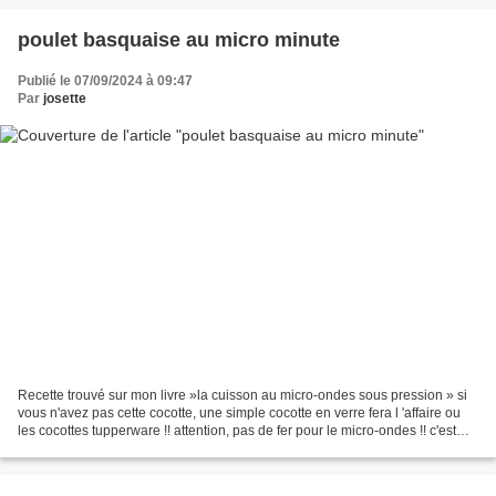
poulet basquaise au micro minute
Publié le 07/09/2024 à 09:47
Par
josette
Recette trouvé sur mon livre »la cuisson au micro-ondes sous pression » si
vous n'avez pas cette cocotte, une simple cocotte en verre fera l 'affaire ou
les cocottes tupperware !! attention, pas de fer pour le micro-ondes !! c'est
très bon, a refaire,...