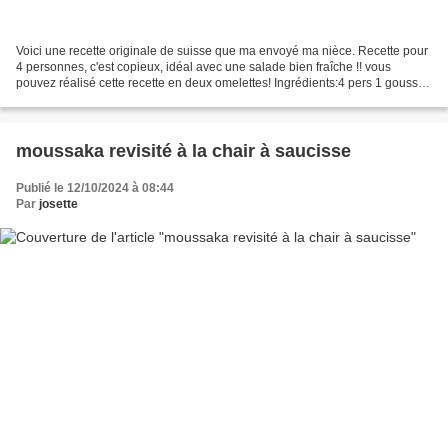
Voici une recette originale de suisse que ma envoyé ma nièce. Recette pour
4 personnes, c'est copieux, idéal avec une salade bien fraîche !! vous
pouvez réalisé cette recette en deux omelettes! Ingrédients:4 pers 1 gousse
d'ail 1c à soupe d'huile 500gr...
moussaka revisité à la chair à saucisse
Publié le 12/10/2024 à 08:44
Par
josette