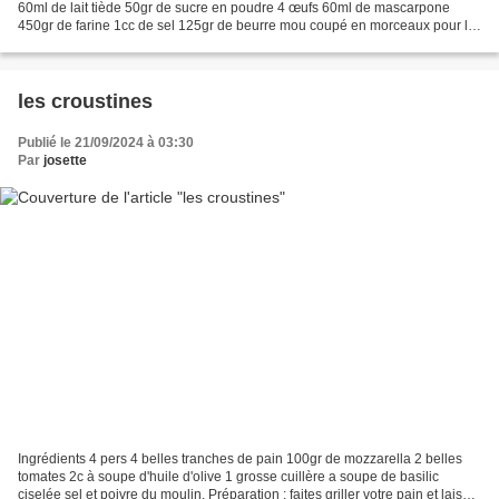
60ml de lait tiède 50gr de sucre en poudre 4 œufs 60ml de mascarpone
450gr de farine 1cc de sel 125gr de beurre mou coupé en morceaux pour la
dorure : 1 jaune d’œuf 1c à soupe...
les croustines
Publié le 21/09/2024 à 03:30
Par
josette
Ingrédients 4 pers 4 belles tranches de pain 100gr de mozzarella 2 belles
tomates 2c à soupe d'huile d'olive 1 grosse cuillère a soupe de basilic
ciselée sel et poivre du moulin. Préparation : faites griller votre pain et laisser