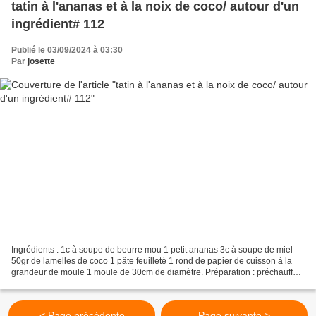
tatin à l'ananas et à la noix de coco/ autour d'un
ingrédient# 112
Publié le 03/09/2024 à 03:30
Par
josette
Ingrédients : 1c à soupe de beurre mou 1 petit ananas 3c à soupe de miel
50gr de lamelles de coco 1 pâte feuilleté 1 rond de papier de cuisson à la
grandeur de moule 1 moule de 30cm de diamètre. Préparation : préchauffer
le four à 220°c badigeonner de...
< Page précédente
Page suivante >