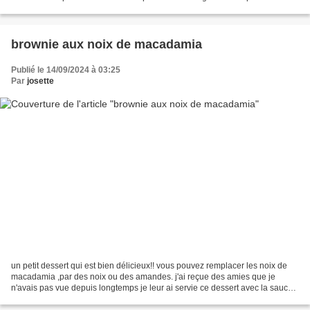
refroidir. Dans un petit...
brownie aux noix de macadamia
Publié le 14/09/2024 à 03:25
Par
josette
un petit dessert qui est bien délicieux!! vous pouvez remplacer les noix de
macadamia ,par des noix ou des amandes. j'ai reçue des amies que je
n'avais pas vue depuis longtemps je leur ai servie ce dessert avec la sauce
au caramel au beurre salé. ingrédients...