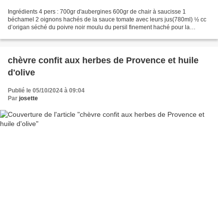
Ingrédients 4 pers : 700gr d'aubergines 600gr de chair à saucisse 1
béchamel 2 oignons hachés de la sauce tomate avec leurs jus(780ml) ½ cc
d’origan séché du poivre noir moulu du persil finement haché pour la
béchamel : du beurre 75ml de farine ½ litre...
chèvre confit aux herbes de Provence et huile
d'olive
Publié le 05/10/2024 à 09:04
Par
josette