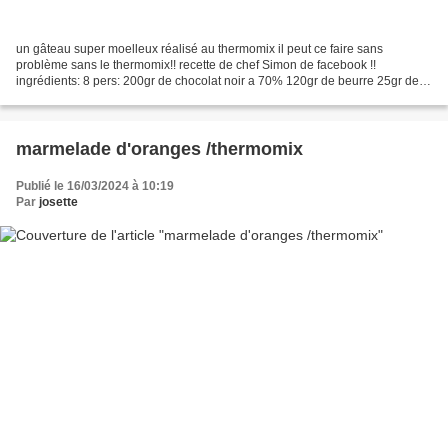
un gâteau super moelleux réalisé au thermomix il peut ce faire sans
problème sans le thermomix!! recette de chef Simon de facebook !!
ingrédients: 8 pers: 200gr de chocolat noir a 70% 120gr de beurre 25gr de
farine 20gr de maizena 3 oeufs 140gr de sucre...
marmelade d'oranges /thermomix
Publié le 16/03/2024 à 10:19
Par
josette