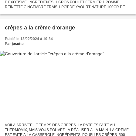
D'EXOTISME. INGRÉDIENTS: 1 GROS POULET FERMIER 1 POMME
REINETTE GINGEMBRE FRAIS 1 POT DE YAOURT NATURE 100GR DE
BEURRE RAMOLLI 2 OU 3GROS OIGNONS SEL,POIVRE. PRÉPARATION:
préchauffer le four a 200°c. pelez...
crêpes a la crème d'orange
Publié le 13/02/2024 à 10:34
Par
josette
VOILA ARRIVÉE LE TEMPS DES CRÊPES. LA PÂTE ES FAITE AU
THERMOMIX, MAIS VOUS POUVEZ LA RÉALISER A LA MAIN. LA CREME
EST FAITE A LA CASSEROLE INGRÉDIENTS: POUR LES CRÊPES: 500GR