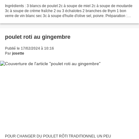
Ingrédients : 3 blancs de poulet 2c à soupe de miel 2c à soupe de moutarde
3c à soupe de crème fraîche 2 ou 3 échalotes 2 branches de thym 1 bon
verre de vin blanc sec 3c à soupe d'huile d'olive sel, poivre. Préparation :
faites chauffer l'huile d'olive...
poulet roti au gingembre
Publié le 17/02/2024 à 10:16
Par
josette
POUR CHANGER DU POULET RÔTI TRADITIONNEL UN PEU