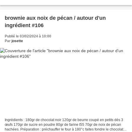
ne va pas au four...
brownie aux noix de pécan / autour d'un
ingrédient #106
Publié le 03/02/2024 à 10:00
Par
josette
Ingrédients : 180gr de chocolat noir 120gr de beurre coupé en petits dés 3
œufs 170gr de sucre en poudre 80gr de farine t55 70gr de noix de pécan
hachées. Préparation : préchauffer le four à 180°c faites fondre le chocolat