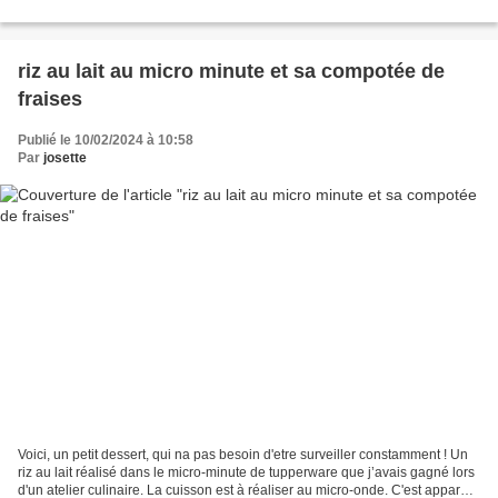
DE LAIT 1/2 ÉCRÉMÉ 60GR DE BEURRE 250GR DE FARINE 3 OEUFS
50GR DE SUCRE 1S...
riz au lait au micro minute et sa compotée de
fraises
Publié le 10/02/2024 à 10:58
Par
josette
Voici, un petit dessert, qui na pas besoin d'etre surveiller constamment ! Un
riz au lait réalisé dans le micro-minute de tupperware que j’avais gagné lors
d'un atelier culinaire. La cuisson est à réaliser au micro-onde. C'est appareil