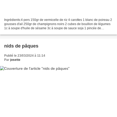
Ingrédients:4 pers 150gr de vermicelle de riz 4 carottes 1 blanc de poireau 2
gousses d'ail 250gr de champignons noirs 2 cubes de bouillon de légumes
1c à soupe d'huile de sésame 3c à soupe de sauce soja 1 pincée de
gingembre en poudre. Préparation :...
nids de pâques
Publié le 23/03/2024 à 11:14
Par
josette