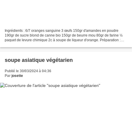
Ingrédients : 6/7 oranges sanguine 3 œufs 150gr d'amandes en poudre
190gr de sucre blond de canne bio 150gr de beurre mou 80gr de farine ½
paquet de levure chimique 2c à soupe de liqueur d'orange. Préparation :
laver 2 ou 3 oranges selon le moule. Couper...
soupe asiatique végétarien
Publié le 30/03/2024 à 04:36
Par
josette