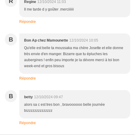
R
Regine
12/10/2024 11:03
Il me tarde d y goûter .merciiiiii
Répondre
B
Bon Ap chez Mamounette
12/10/2024 10:05
Qu'elle est belle ta moussaka ma chère Josette et elle donne
très envie d'en manger. Bizarre que tu épluches les
aubergines ! enfin peu importe je la dévore merci à toi bon
week-end et gros bisous
Répondre
B
betty
12/10/2024 09:47
alors sa c est tres bon , bravoooooo belle journée
bizzzzzzzzzzzzzz
Répondre