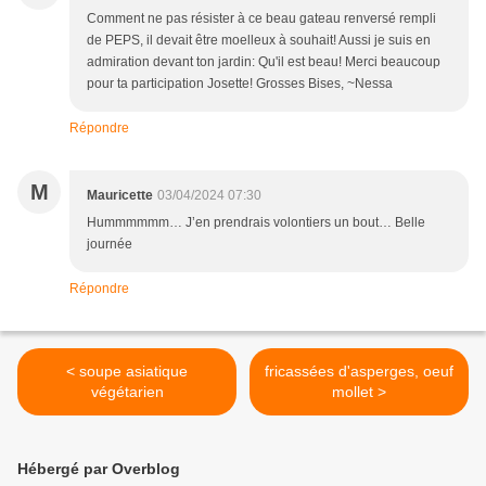
Comment ne pas résister à ce beau gateau renversé rempli
de PEPS, il devait être moelleux à souhait! Aussi je suis en
admiration devant ton jardin: Qu'il est beau! Merci beaucoup
pour ta participation Josette! Grosses Bises, ~Nessa
Répondre
M
Mauricette
03/04/2024 07:30
Hummmmmm… J’en prendrais volontiers un bout… Belle
journée
Répondre
< soupe asiatique
fricassées d'asperges, oeuf
végétarien
mollet >
Hébergé par Overblog