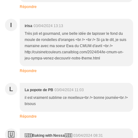
Répondre
I
irisa
03/04/2024 13:13
Très joli et gourmand, une belle idée de tapisser le fond du
moule de rondelles d'oranges <br /> <br /> Si ça te dit, je suis
marraine avec ma soeur Ewa du CMUM d'avril <br />
http://cuisinetcouleurs.canalblog.com/2024/04/le-cmum-un-
jeu-sympa-venez-decouvrir-notre-theme.html
Répondre
L
La popote de PB
03/04/2024 11:03
il est vraiment sublime ce moelleux<br /> bonne journée<br />
bisous
Répondre
🇺
🇺🇸Baking with Nessa🇺🇸
03/04/2024 08:31