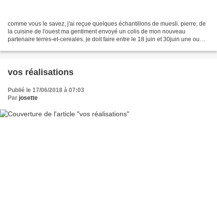
comme vous le savez, j'ai reçue quelques échantillons de muesli. pierre, de
la cuisine de l'ouest ma gentiment envoyé un colis de mon nouveau
partenaire terres-et-cereales. je doit faire entre le 18 juin et 30juin une ou
plusieurs recettes. ce est délicieux!...
vos réalisations
Publié le 17/06/2018 à 07:03
Par
josette