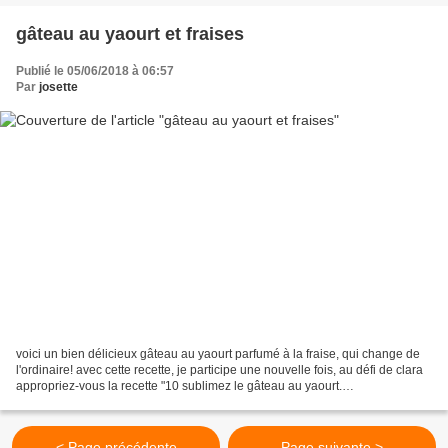
gâteau au yaourt et fraises
Publié le 05/06/2018 à 06:57
Par
josette
voici un bien délicieux gâteau au yaourt parfumé à la fraise, qui change de
l'ordinaire! avec cette recette, je participe une nouvelle fois, au défi de clara
appropriez-vous la recette "10 sublimez le gâteau au yaourt.
http://latabledeclara.com ingrédients:...
< Page précédente
Page suivante >