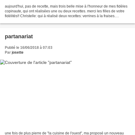
aujourd'hui, pas de recette, mais trois belle mise à l'honneur de mes fidèles
copinaute, qui ont réalisées une ou deux recettes. merci les filles de votre
fidélités!! Christelle: qui à réalisé deux recettes: verrines à la fraises.
http://lacuisinedepoupoule.com ensuite,...
partanariat
Publié le 16/06/2018 à 07:03
Par
josette
une fois de plus pierre de "la cuisine de l'ouest", ma proposé un nouveau