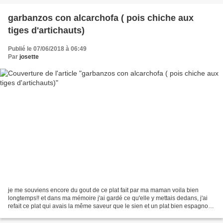
garbanzos con alcarchofa ( pois chiche aux
tiges d'artichauts)
Publié le 07/06/2018 à 06:49
Par
josette
je me souviens encore du gout de ce plat fait par ma maman voila bien
longtemps!! et dans ma mémoire j'ai gardé ce qu'elle y mettais dedans, j'ai
refait ce plat qui avais la même saveur que le sien et un plat bien espagnol.
j'y es mis du porc, car mon...