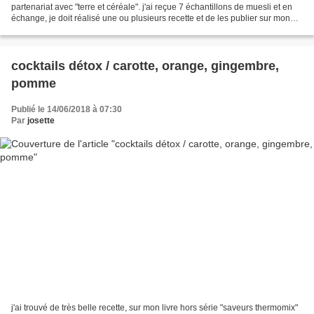
partenariat avec "terre et céréale". j'ai reçue 7 échantillons de muesli et en
échange, je doit réalisé une ou plusieurs recette et de les publier sur mon
blog entre le 17 et 30juin....
cocktails détox / carotte, orange, gingembre,
pomme
Publié le 14/06/2018 à 07:30
Par
josette
j'ai trouvé de très belle recette, sur mon livre hors série "saveurs thermomix"