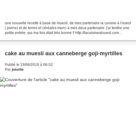
une nouvelle recette à base de muesli, de mes partenaire la cuisine à l'ouest
( pierre) et de terres et céréales merci à mes deux partenaire. j'ai tentée une
petite entrée, qui ma fois était très bonne !! http://lacuisinealouest.com
http://www.terres-et-cereales.fr ingrédients:4pers...
cake au muesli aux canneberge goji-myrtilles
Publié le 19/06/2018 à 06:52
Par
josette