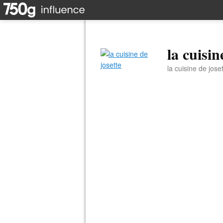
la cuisin
la cuisine de jose