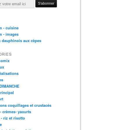
 - cuisine
m - images
n dauphinois aux cèpes
ORIES
momix
aux
éalisations
es
DIMANCHE
principal
rt
ons coquillages et crustacés
 - crèmes- yaourts
- riz et risotto
e