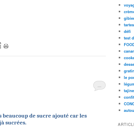
voya
crèm
gibie
tarte
défi
test 
FOOD
cana
cook
desse
grati
le po
légum
…
tajin
confi
CON
autou
as beaucoup de sucre ajouté car les
jà sucrées.
ARTIC