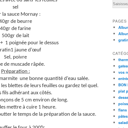
es avec ou sans les feuilles
Email
sel
 la sauce Mornay :
PAGES
40gr de beurre
Album
40gr de farine
Albu
500gr de lait
grati
+ 1 poignée pour le dessus
ratin1 jaune d’œuf
CATÉG
Sel, poivre
ther
e de muscade râpée.
gate
Préparation :
vos r
entré
 marmite une bonne quantité d’eau salée.
BON 
s blettes de leurs feuilles ou gardez tel quel.
plat 
s fils adhérant aux côtés.
desse
onçons de 5 cm environ de long.
poiss
 les mettre à cuire 1 heure.
flans
outter le temps de la préparation de la sauce.
pâtes 
salad
uffer le four à 200°c