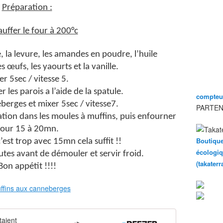
Préparation :
uffer le four à 200°c
e, la levure, les amandes en poudre, l’huile
 œufs, les yaourts et la vanille.
r 5sec / vitesse 5.
r les parois a l’aide de la spatule.
compteur
berges et mixer 5sec / vitesse7.
PARTEN
ration dans les moules à muffins, puis enfourner
our 15 à 20mn.
Boutique
est trop avec 15mn cela suffit !!
écologiq
es avant de démouler et servir froid.
(takater
Bon appétit !!!!
taient