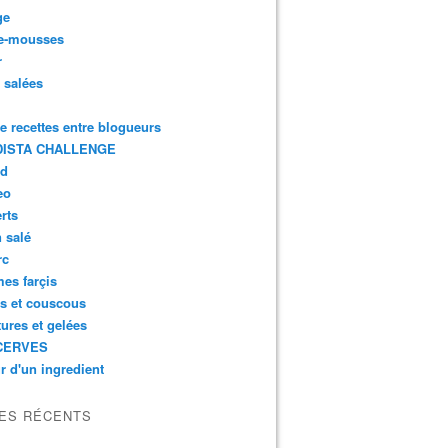
ge
e-mousses
r
s salées
de recettes entre blogueurs
ISTA CHALLENGE
rd
eo
rts
n salé
rc
es farçis
es et couscous
tures et gelées
CERVES
r d'un ingredient
LES RÉCENTS