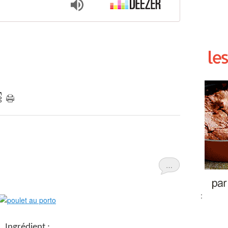
…
:
Ingrédient :