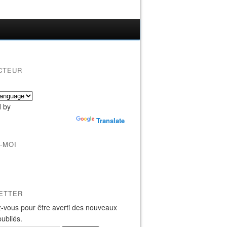
CTEUR
 by
Translate
-MOI
ETTER
-vous pour être averti des nouveaux
publiés.