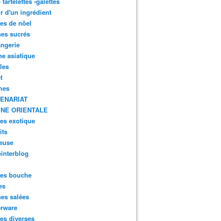
- tartelettes -galettes
r d'un ingrédient
tes de nôel
nes sucrés
ngerie
ne asiatique
lles
t
mes
ENARIAT
INE ORIENTALE
tes exotique
its
euse
interblog
es bouche
es
nes salées
erware
es diverses