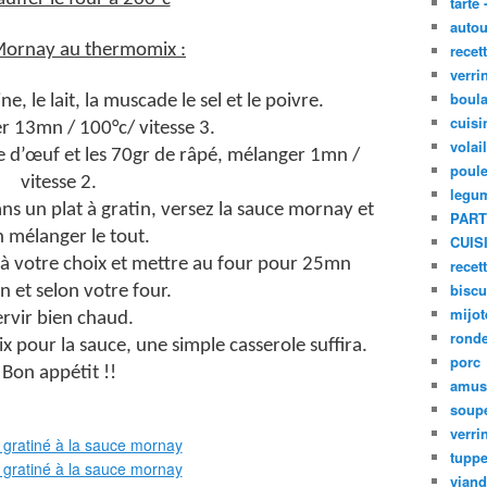
tarte 
autou
ornay au thermomix :
recet
verri
boula
ne, le lait, la muscade le sel et le poivre.
cuisi
 13mn / 100°c/ vitesse 3.
volai
ne d’œuf et les 70gr de râpé, mélanger 1mn /
poule
vitesse 2.
legu
ns un plat à gratin, versez la sauce mornay et
PART
n mélanger le tout.
CUIS
à votre choix et mettre au four pour 25mn
recet
biscu
n et selon votre four.
mijot
ervir bien chaud.
ronde
x pour la sauce, une simple casserole suffira.
porc
Bon appétit !!
amus
soup
verri
tupp
viand