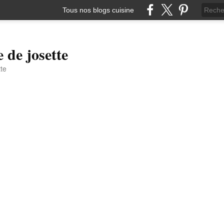
Tous nos blogs cuisine
e de josette
tte