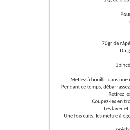
1kg de blett
Pour
70gr de râpé
Du g
1pincé
Mettez à bouillir dans une
Pendant ce temps, débarrassez le
Retirez le
Coupez-les en tr
Les laver et
Une fois cuits, les mettre à ég
précha