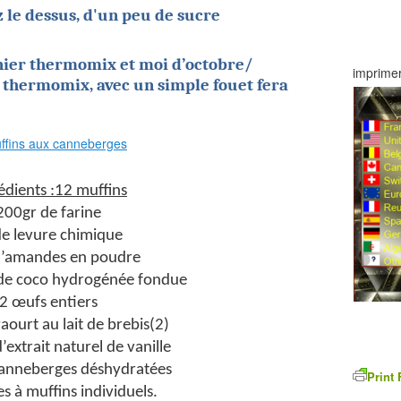
le dessus, d'un peu de sucre
nier thermomix et moi d’octobre/
imprimer
 thermomix, avec un simple fouet fera
édients :12 muffins
200gr de farine
de levure chimique
d’amandes en poudre
 de coco hydrogénée fondue
2 œufs entiers
aourt au lait de brebis(2)
’extrait naturel de vanille
anneberges déshydratées
Print 
s à muffins individuels.