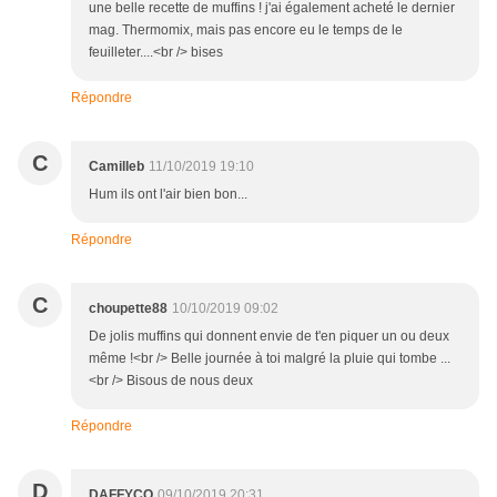
une belle recette de muffins ! j'ai également acheté le dernier
mag. Thermomix, mais pas encore eu le temps de le
feuilleter....<br /> bises
Répondre
C
Camilleb
11/10/2019 19:10
Hum ils ont l'air bien bon...
Répondre
C
choupette88
10/10/2019 09:02
De jolis muffins qui donnent envie de t'en piquer un ou deux
même !<br /> Belle journée à toi malgré la pluie qui tombe ...
<br /> Bisous de nous deux
Répondre
D
DAFFYCO
09/10/2019 20:31