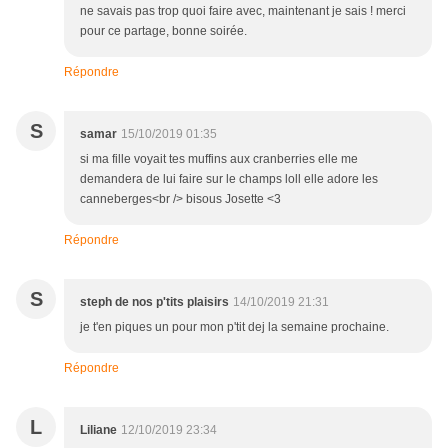
ne savais pas trop quoi faire avec, maintenant je sais ! merci
pour ce partage, bonne soirée.
Répondre
S
samar
15/10/2019 01:35
si ma fille voyait tes muffins aux cranberries elle me
demandera de lui faire sur le champs loll elle adore les
canneberges<br /> bisous Josette <3
Répondre
S
steph de nos p'tits plaisirs
14/10/2019 21:31
je t'en piques un pour mon p'tit dej la semaine prochaine.
Répondre
L
Liliane
12/10/2019 23:34