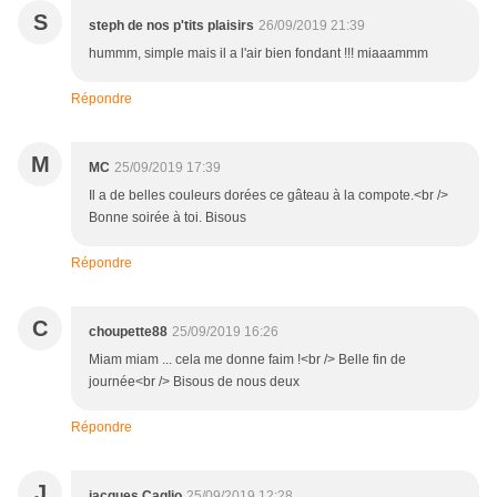
S
steph de nos p'tits plaisirs
26/09/2019 21:39
hummm, simple mais il a l'air bien fondant !!! miaaammm
Répondre
M
MC
25/09/2019 17:39
Il a de belles couleurs dorées ce gâteau à la compote.<br />
Bonne soirée à toi. Bisous
Répondre
C
choupette88
25/09/2019 16:26
Miam miam ... cela me donne faim !<br /> Belle fin de
journée<br /> Bisous de nous deux
Répondre
J
jacques Caglio
25/09/2019 12:28