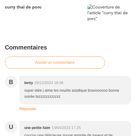
curry thaï de porc
Commentaires
Ajouter un commentaire
B
betty
26/12/2024 18:36
super idée j aime les nouille asiatique bravoooooo bonne
soirée bizzzzzzzzzzzz
Répondre
U
une-petite-faim
13/04/2023 17:25
coucou une délicieuse soupe remplie de saveur et de