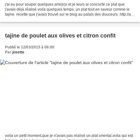
j'ai eu pour souper quelques ami(e)s et je leurs ai concocté ce plat que
j'avais déjà réalisé voila quelques temps. un plat tout en saveur comme le
tajine. recette que j'avais trouvé sur le blog au palais des douceurs. http://au-
palais-des-douceurs.over-blog.com ingrédients:...
tajine de poulet aux olives et citron confit
Publié le 12/03/2015 à 06:00
Par
josette
voila un petit moment,que je n'avais pas réalisé un plat oriental,voila qui est