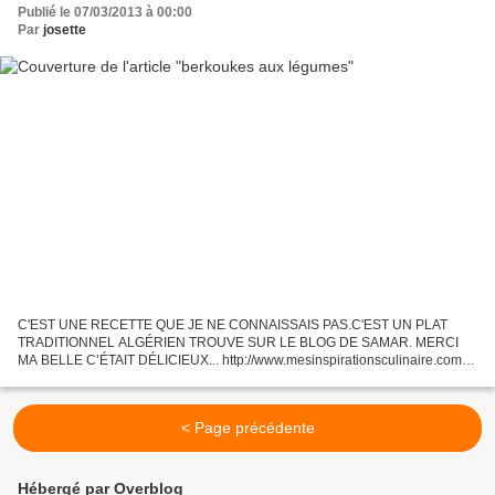
Publié le 07/03/2013 à 00:00
Par
josette
C'EST UNE RECETTE QUE JE NE CONNAISSAIS PAS.C'EST UN PLAT
TRADITIONNEL ALGÉRIEN TROUVE SUR LE BLOG DE SAMAR. MERCI
MA BELLE C’ÉTAIT DÉLICIEUX... http://www.mesinspirationsculinaire.com
link INGRÉDIENTS: 250GR DE BERKOUKES(PETITS PLOMBS) 1 POIGNÉE
DE POIS...
< Page précédente
Hébergé par Overblog