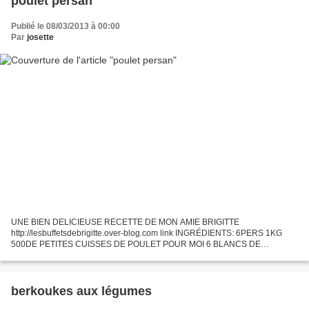
poulet persan
Publié le 08/03/2013 à 00:00
Par
josette
UNE BIEN DELICIEUSE RECETTE DE MON AMIE BRIGITTE
http://lesbuffetsdebrigitte.over-blog.com link INGRÉDIENTS: 6PERS 1KG
500DE PETITES CUISSES DE POULET POUR MOI 6 BLANCS DE
VOLAILLE 1/2 TASSE DE FARINE 2C A S D’HUILE D'OLIVE 1 GROS
OIGNON HACHE 2 GOUSSES...
berkoukes aux légumes