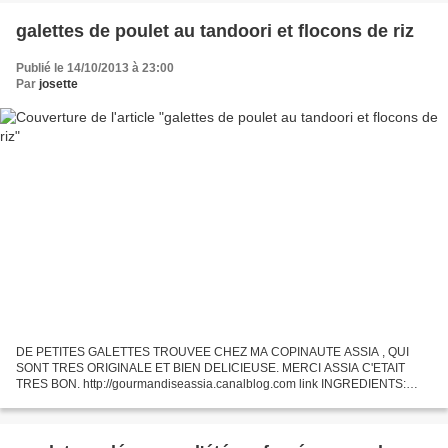
galettes de poulet au tandoori et flocons de riz
Publié le 14/10/2013 à 23:00
Par
josette
DE PETITES GALETTES TROUVEE CHEZ MA COPINAUTE ASSIA , QUI
SONT TRES ORIGINALE ET BIEN DELICIEUSE. MERCI ASSIA C'ETAIT
TRES BON. http://gourmandiseassia.canalblog.com link INGREDIENTS:
500GR DE BLANC DE POULET 1C A SOUPE DE CHAPELURE 1 BLANC
D'OEUF 1 ECHALOTE...