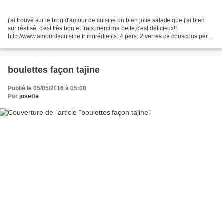
j'ai trouvé sur le blog d'amour de cuisine un bien jolie salade,que j'ai bien
sur réalisé. c'est très bon et frais,merci ma belle,c'est délicieux!!
http://www.amourdecuisine.fr ingrédients: 4 pers: 2 verres de couscous perlé
(petits plombs) ou du couscous...
boulettes façon tajine
Publié le 05/05/2016 à 05:00
Par
josette