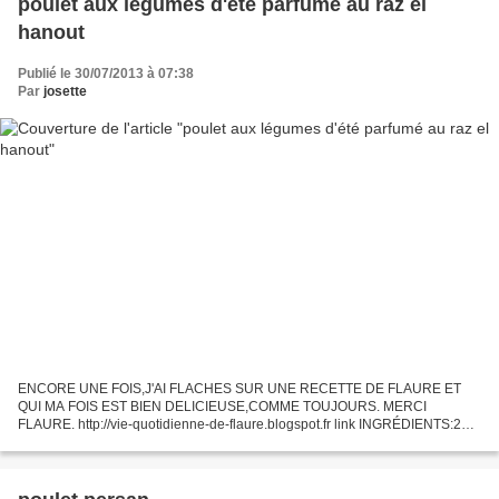
poulet aux légumes d'été parfumé au raz el
hanout
Publié le 30/07/2013 à 07:38
Par
josette
ENCORE UNE FOIS,J'AI FLACHES SUR UNE RECETTE DE FLAURE ET
QUI MA FOIS EST BIEN DELICIEUSE,COMME TOUJOURS. MERCI
FLAURE. http://vie-quotidienne-de-flaure.blogspot.fr link INGRÉDIENTS:2
PERS 2 CUISSES DE POULET FERMIER 1 POIVRON ROUGE 1 POIVRON
VERT 2 COURGETTES...