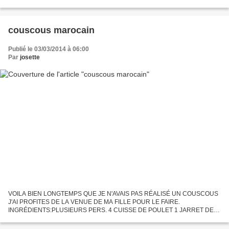
ou entier 1 bocal d'olives vertes...
couscous marocain
Publié le 03/03/2014 à 06:00
Par
josette
VOILA BIEN LONGTEMPS QUE JE N'AVAIS PAS RÉALISÉ UN COUSCOUS
J'AI PROFITES DE LA VENUE DE MA FILLE POUR LE FAIRE.
INGRÉDIENTS:PLUSIEURS PERS. 4 CUISSE DE POULET 1 JARRET DE
MOUTON 6 MERGUEZ 800GR DE SEMOULE MOYEN 5 BELLES CAROTTE
4 NAVETS 4 COURGETTES...