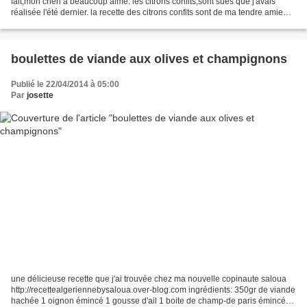
fait,mon chéri a beaucoup aimé. les citrons confits,sont sues que j'avais
réalisée l'été dernier. la recette des citrons confits sont de ma tendre amie
Paule. recette réalisé...
boulettes de viande aux olives et champignons
Publié le 22/04/2014 à 05:00
Par
josette
une délicieuse recette que j'ai trouvée chez ma nouvelle copinaute saloua
http://recettealgeriennebysaloua.over-blog.com ingrédients: 350gr de viande
hachée 1 oignon émincé 1 gousse d'ail 1 boite de champ-de paris émincés