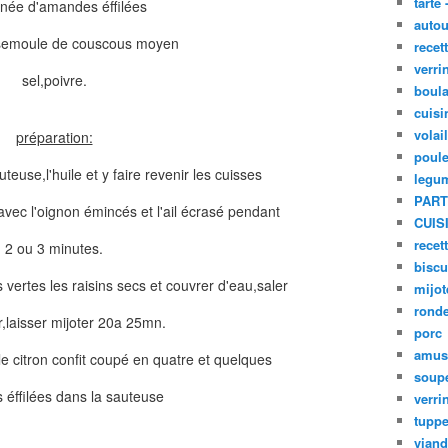
tarte 
gnée d'amandes éffilées
autou
 semoule de couscous moyen
recet
verri
sel,poivre.
boula
cuisi
volai
préparation:
poule
uteuse,l'huile et y faire revenir les cuisses
legu
PART
vec l'oignon émincés et l'ail écrasé pendant
CUIS
recet
2 ou 3 minutes.
biscu
es vertes les raisins secs et couvrer d'eau,saler
mijot
ronde
r,laisser mijoter 20a 25mn.
porc
amus
le citron confit coupé en quatre et quelques
soup
éffilées dans la sauteuse
verri
tupp
viand