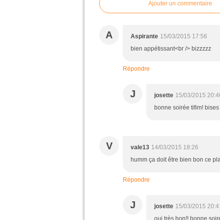
Ajouter un commentaire
A
Aspirante
15/03/2015 17:56
bien appétissant<br /> bizzzzz
Répondre
J
josette
15/03/2015 20:4
bonne soirée tifim! bises
V
vale13
14/03/2015 18:26
humm ça doit être bien bon ce pla
Répondre
J
josette
15/03/2015 20:4
oui,très bon!! bonne soir