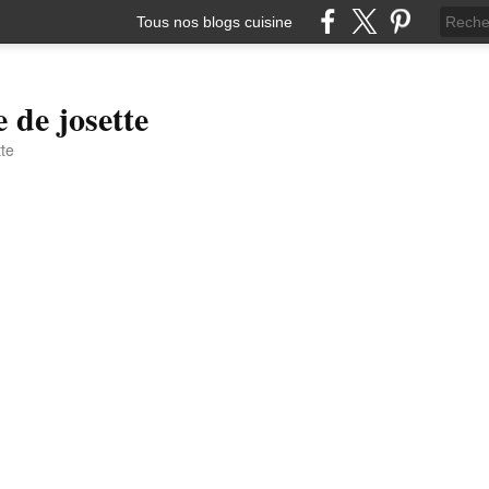
Tous nos blogs cuisine
e de josette
tte