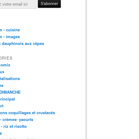
 - cuisine
m - images
n dauphinois aux cèpes
ORIES
momix
aux
éalisations
es
DIMANCHE
principal
rt
ons coquillages et crustacés
 - crèmes- yaourts
- riz et risotto
e