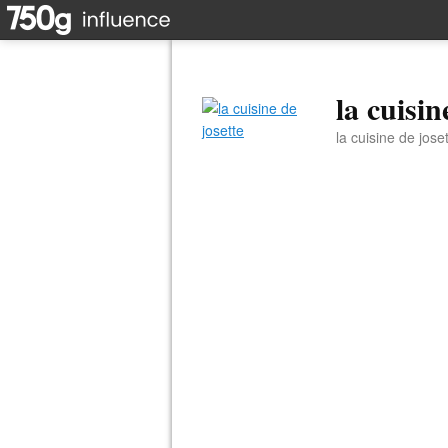
la cuisin
la cuisine de jose