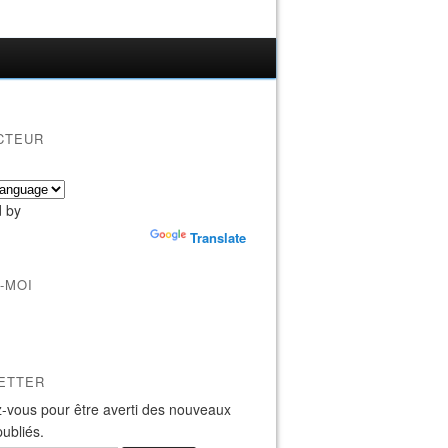
CTEUR
 by
Translate
-MOI
ETTER
-vous pour être averti des nouveaux
publiés.