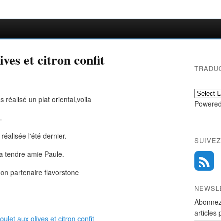
ives et citron confit
TRADU
 réalisé un plat oriental,voila
Powered
.
 réalisée l'été dernier.
SUIVEZ
ma tendre amie Paule.
on partenaire flavorstone
NEWSL
Abonnez
articles 