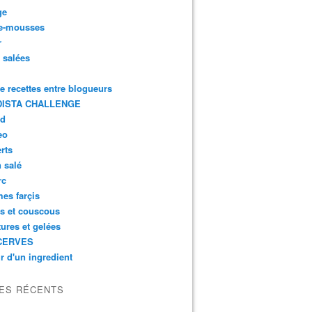
ge
e-mousses
r
s salées
de recettes entre blogueurs
ISTA CHALLENGE
rd
eo
rts
n salé
rc
es farçis
es et couscous
tures et gelées
CERVES
r d'un ingredient
LES RÉCENTS