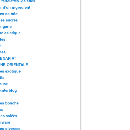
- tartelettes -galettes
r d'un ingrédient
tes de nôel
nes sucrés
ngerie
ne asiatique
lles
t
mes
ENARIAT
INE ORIENTALE
tes exotique
its
euse
interblog
es bouche
es
nes salées
erware
es diverses