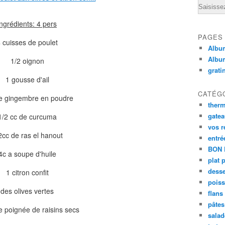
Email
ingrédients: 4 pers
PAGES
 cuisses de poulet
Album
Albu
1/2 oignon
grati
1 gousse d'ail
CATÉG
e gingembre en poudre
ther
gate
1/2 cc de curcuma
vos r
2cc de ras el hanout
entré
BON 
4c a soupe d'huile
plat 
desse
1 citron confit
poiss
des olives vertes
flans
pâtes 
e poignée de raisins secs
salad