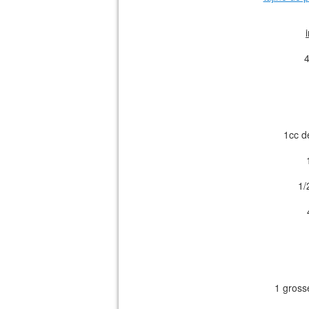
4
1cc d
1/
1 gross