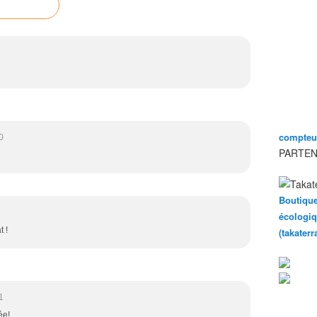
compteur
0
PARTEN
Boutique
écologiq
t !
(takater
1
ée!