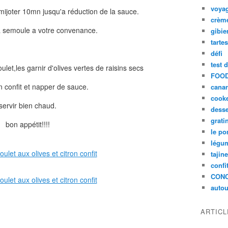
voya
 mijoter 10mn jusqu'a réduction de la sauce.
crèm
la semoule a votre convenance.
gibie
tarte
défi
test 
let,les garnir d'olives vertes de raisins secs
FOOD
on confit et napper de sauce.
cana
cook
servir bien chaud.
desse
grati
bon appétit!!!!
le po
légum
tajin
confi
CON
autou
ARTIC