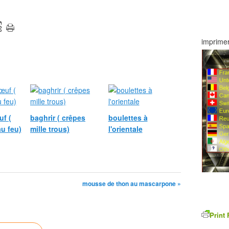
imprimer
f (
baghrir ( crêpes
boulettes à
au feu)
mille trous)
l'orientale
mousse de thon au mascarpone »
Print 