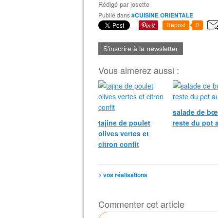
Rédigé par
josette
Publié dans
#CUISINE ORIENTALE
Repost
0
S'inscrire à la newsletter
Vous aimerez aussi :
salade de bœu
tajine de poulet
reste du pot 
olives vertes et
citron confit
« vos réalisations
Commenter cet article