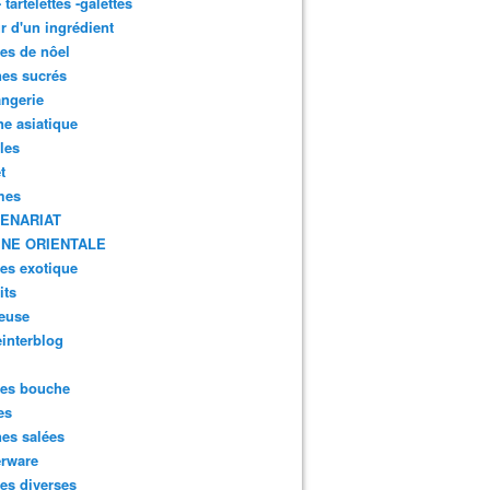
- tartelettes -galettes
r d'un ingrédient
tes de nôel
nes sucrés
ngerie
ne asiatique
lles
t
mes
ENARIAT
INE ORIENTALE
tes exotique
its
euse
interblog
es bouche
es
nes salées
erware
es diverses