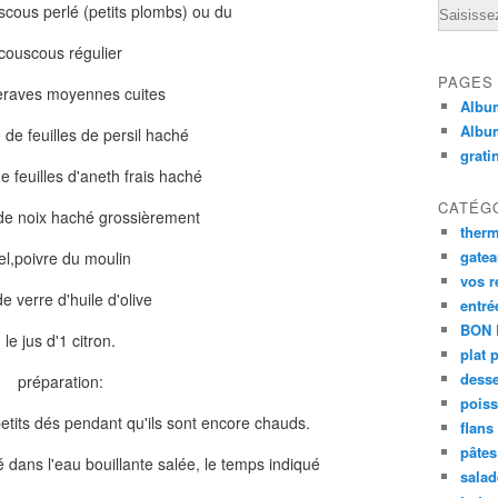
Email
scous perlé (petits plombs) ou du
couscous régulier
PAGES
eraves moyennes cuites
Album
Albu
 de feuilles de persil haché
grati
e feuilles d'aneth frais haché
CATÉG
de noix haché grossièrement
ther
gate
el,poivre du moulin
vos r
de verre d'huile d'olive
entré
BON 
le jus d'1 citron.
plat 
desse
préparation:
poiss
etits dés pendant qu'ils sont encore chauds.
flans
pâtes 
é dans l'eau bouillante salée, le temps indiqué
salad