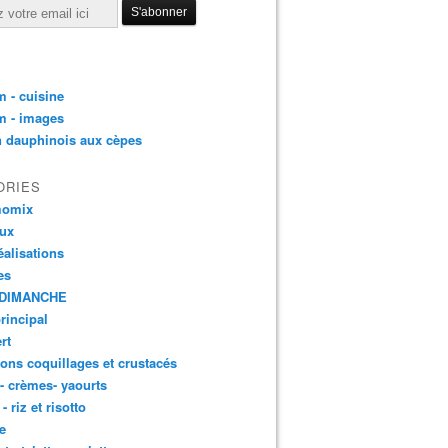
 - cuisine
m - images
n dauphinois aux cèpes
ORIES
momix
aux
éalisations
es
DIMANCHE
principal
rt
ons coquillages et crustacés
 - crèmes- yaourts
- riz et risotto
e