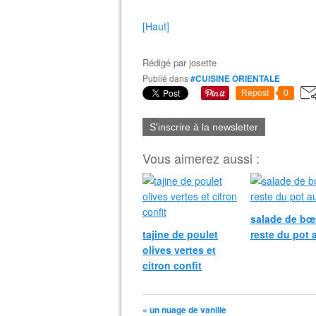
[Haut]
Rédigé par
josette
Publié dans
#CUISINE ORIENTALE
Repost
0
S'inscrire à la newsletter
Vous aimerez aussi :
salade de bœu
tajine de poulet
reste du pot 
olives vertes et
citron confit
« un nuage de vanille