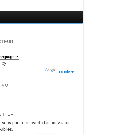
CTEUR
 by
Translate
-MOI
ETTER
-vous pour être averti des nouveaux
publiés.