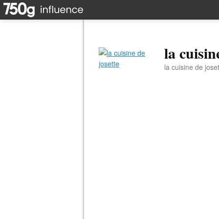
la cuisin
la cuisine de jose