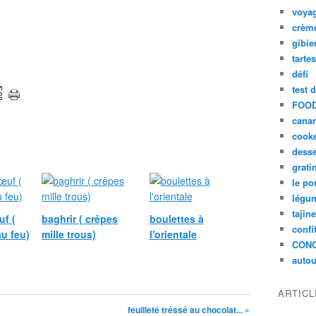
voya
crèm
gibie
tarte
défi
test 
FOOD
cana
cook
desse
grati
le po
légum
tajin
f (
baghrir ( crêpes
boulettes à
confi
au feu)
mille trous)
l'orientale
CON
autou
ARTIC
feuilleté tréssé au chocolat... »