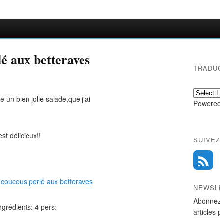
lé aux betteraves
TRADU
e un bien jolie salade,que j'ai
Powered
est délicieux!!
SUIVEZ
NEWSL
Abonnez
ngrédients: 4 pers:
articles 