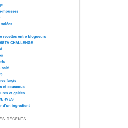
ge
e-mousses
r
s salées
de recettes entre blogueurs
ISTA CHALLENGE
rd
eo
rts
n salé
rc
es farçis
es et couscous
tures et gelées
CERVES
r d'un ingredient
LES RÉCENTS