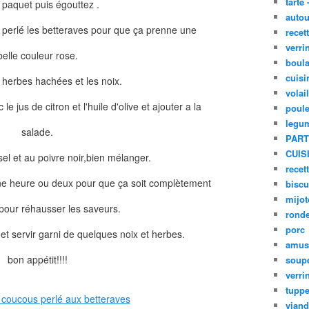
tarte 
e paquet puis égouttez .
autou
perlé les betteraves pour que ça prenne une
recet
verri
belle couleur rose.
boula
cuisi
s herbes hachées et les noix.
volai
e jus de citron et l'huile d'olive et ajouter a la
poule
legu
salade.
PART
CUIS
l et au poivre noir,bien mélanger.
recet
ne heure ou deux pour que ça soit complètement
biscu
mijot
t pour réhausser les saveurs.
ronde
porc
 et servir garni de quelques noix et herbes.
amus
bon appétit!!!!
soup
verri
tupp
viand