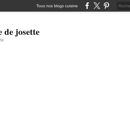
Tous nos blogs cuisine
e de josette
tte