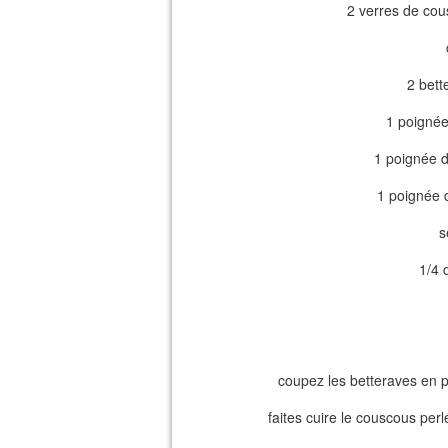
2 verres de cou
2 bett
1 poignée
1 poignée d
1 poignée 
s
1/4 
coupez les betteraves en p
faites cuire le couscous perl