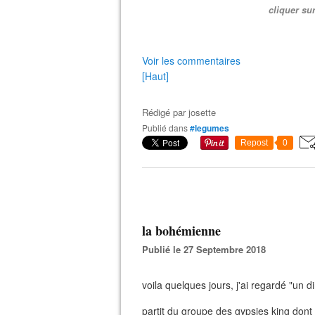
cliquer su
Voir les commentaires
[Haut]
Rédigé par
josette
Publié dans
#legumes
Repost
0
la bohémienne
Publié le 27 Septembre 2018
voila quelques jours, j'ai regardé "un d
partit du groupe des gypsies king dont