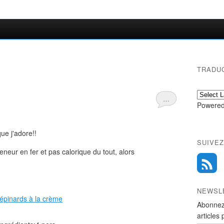
TRADU
…
Powered
e j'adore!!
SUIVEZ
eneur en fer et pas calorique du tout, alors
NEWSL
Abonnez
articles 