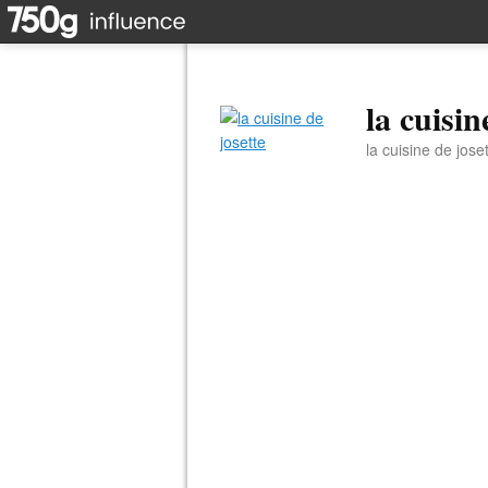
la cuisin
la cuisine de jose