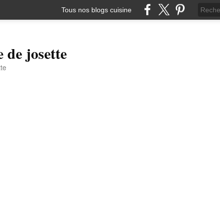
Tous nos blogs cuisine
e de josette
tte