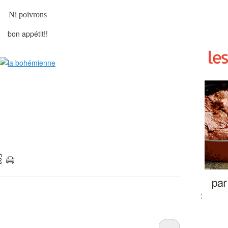
Ni poivrons
bon appétit!!
:
…