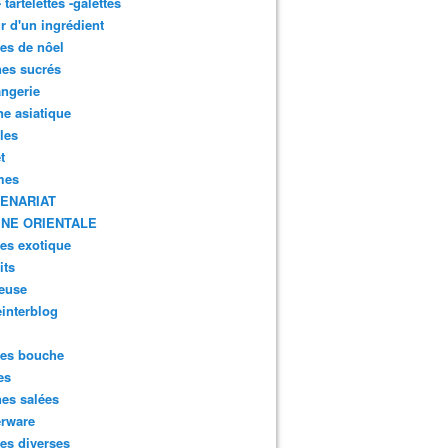
- tartelettes -galettes
r d'un ingrédient
tes de nôel
nes sucrés
ngerie
ne asiatique
lles
t
mes
ENARIAT
INE ORIENTALE
tes exotique
its
euse
interblog
es bouche
es
nes salées
erware
es diverses