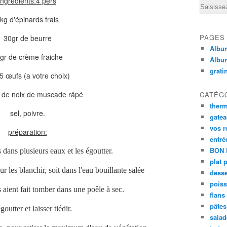
ingrédients:4 pers
Email
kg d'épinards frais
PAGES
30gr de beurre
Album
gr de crème fraiche
Albu
grati
5 œufs (a votre choix)
 de noix de muscade râpé
CATÉG
ther
sel, poivre.
gate
vos r
préparation:
entré
BON 
 dans plusieurs eaux et les égoutter.
plat 
 les blanchir, soit dans l'eau bouillante salée
desse
poiss
aient fait tomber dans une poêle à sec.
flans
pâtes 
goutter et laisser tiédir.
salad