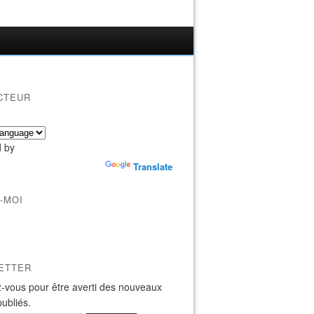
CTEUR
 by
Translate
-MOI
ETTER
-vous pour être averti des nouveaux
publiés.