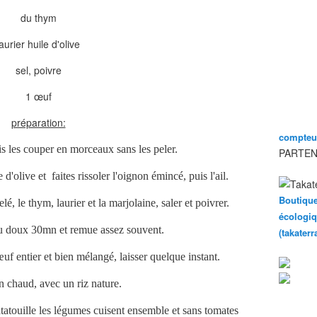
du thym
laurier huile d'olive
sel, poivre
1 œuf
préparation:
compteur
s les couper en morceaux sans les peler.
PARTEN
d'olive et faites rissoler l'oignon émincé, puis l'ail.
Boutique
lé, le thym, laurier et la marjolaine, saler et poivrer.
écologiq
eu doux 30mn et remue assez souvent.
(takater
’œuf entier et bien mélangé, laisser quelque instant.
n chaud, avec un riz nature.
atouille les légumes cuisent ensemble et sans tomates