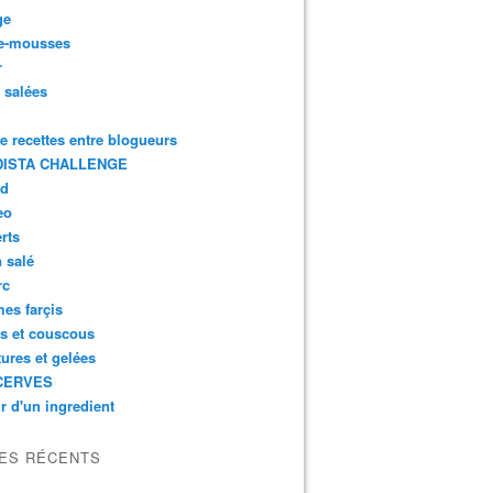
ge
e-mousses
r
s salées
de recettes entre blogueurs
ISTA CHALLENGE
rd
eo
rts
n salé
rc
es farçis
es et couscous
tures et gelées
CERVES
r d'un ingredient
LES RÉCENTS