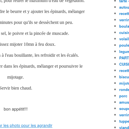
n, pour retirer le maximum d'eau de végétation.
tarte 
autou
re le beurre et y ajouter les épinards, mélanger
recet
verri
minutes pour qu'ils se dessèchent un peu.
boula
cuisi
sel, le poivre et la pincée de muscade.
volai
issez mijoter 10mn à feu doux.
poule
legu
 l'eau bouillante, les refroidir et les écalés.
PART
CUIS
er dans les épinards, mélanger et poursuivre le
recet
biscu
mijotage.
mijot
Servir bien chaud.
ronde
porc
amus
soup
bon appétit!!!
verri
tupp
viand