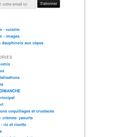
 - cuisine
m - images
n dauphinois aux cèpes
ORIES
momix
aux
éalisations
es
DIMANCHE
principal
rt
ons coquillages et crustacés
 - crèmes- yaourts
- riz et risotto
e