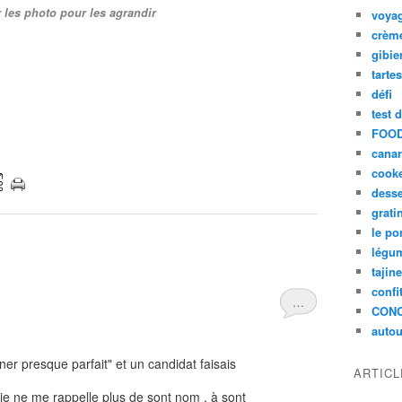
r les photo pour les agrandir
voya
crèm
gibie
tarte
défi
test 
FOOD
cana
cook
desse
grati
le po
légum
tajin
confi
…
CON
autou
iner presque parfait" et un candidat faisais
ARTIC
 je ne me rappelle plus de sont nom , à sont