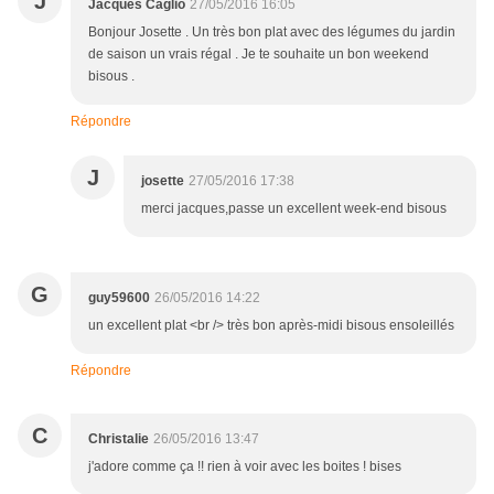
J
Jacques Caglio
27/05/2016 16:05
Bonjour Josette . Un très bon plat avec des légumes du jardin
de saison un vrais régal . Je te souhaite un bon weekend
bisous .
Répondre
J
josette
27/05/2016 17:38
merci jacques,passe un excellent week-end bisous
G
guy59600
26/05/2016 14:22
un excellent plat <br /> très bon après-midi bisous ensoleillés
Répondre
C
Christalie
26/05/2016 13:47
j'adore comme ça !! rien à voir avec les boites ! bises