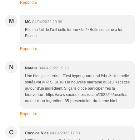
Répondre
M
MC
04/04/2022 20:09
Elle me fait de l’œil cette terrine.<br /> Belle semaine à toi.
Bisous
Répondre
N
Natalia
04/04/2022 19:28
Une bien jolie terrine. C'est hyper gourmand !<br /> Une belle
soirée<br /> P. S. Je suis la nouvelle marraine du jeu Recettes
autour d'un ingrédient. Si ça te dit de participer, t'es la
bienvenue : https://www.sucreetepices.com/2022/04/recettes-
autour-d-un-ingredient-85-presentation-du-theme.html
Répondre
C
Coco de Nice
04/04/2022 17:53