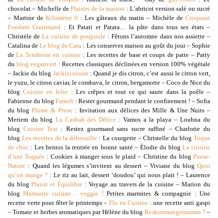
chocolat – Michelle de
Plaisirs de la maison
: L’abricot version salé ou sucré
– Martine de
Kilomètre 0
: Les gâteaux du matin – Michèle de
Croquant
Fondant Gourmand
: Et Patati et Patata… la pâte dans tous ses états –
Christèle de
La cuisine de poupoule
: Fêtons l’automne dans nos assiette –
Catalina de
Le blog de Cata
: Les conserves maison au goût du jour – Sophie
de
La Tendresse en cuisine
: Les recettes de base et coups de patte – Patty
du
blog veganvert
: Recettes classiques déclinées en version 100% végétale
– Jackie du blog
Jackiecuisine
: Quand je dis citron, c’est aussi le citron vert,
le yuzu, le citron caviar, le combava, le citron, bergamotte – Coco de Nice du
blog
Cuisine en folie
: Les crêpes et tout ce qui saute dans la poêle –
Fabienne du blog
Famoh
: Rester gourmand pendant le confinement ! – Sofia
du blog
Plume & Prose
: Invitation aux délices des Mille & Une Nuits –
Meriem du blog
La Casbah des Délice
: Vamos a la playa – Loubna du
blog
Cuisine Test
: Restez gourmand sans sucre raffiné – Charlotte du
blog
Les recettes de la débrouille
: La courgette – Christelle du blog
Toque
de choc
: Les bentos la rentrée en bonne santé – Élodie du blog
La cuisine
d’une Toquée
: Cookies à manger sous le plaid – Christine du blog
Pause-
Nature
: Quand les légumes s’invitent au dessert – Viviane du blog
Quoi
qu’on mange ?
: Le riz au lait, dessert ‘doudou’ qui nous plait ! – Laurence
du blog
Plaisir et Équilibre
: Voyage au travers de la cuisine – Marion du
blog
Marmotte cuisine… veggie !
Petites marmites & compagnie : Une
recette verte pour fêter le printemps –
Flo en Cuisine
: une recette anti gaspi
– Tomate et herbes aromatiques par Hélène du blog
Keskonmangemaman ?
–