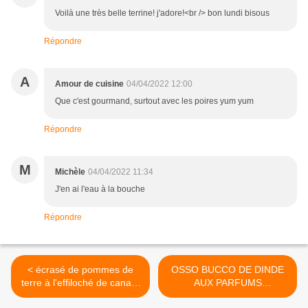
Voilà une très belle terrine! j'adore!<br /> bon lundi bisous
Répondre
A
Amour de cuisine
04/04/2022 12:00
Que c'est gourmand, surtout avec les poires yum yum
Répondre
M
Michèle
04/04/2022 11:34
J'en ai l'eau à la bouche
Répondre
< écrasé de pommes de
OSSO BUCCO DE DINDE
terre à l'effiloché de canard
AUX PARFUMS
façon parmentier/recette
D'AGRUMES >