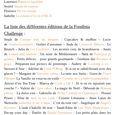
Laurence
Plaisir et équilibre
Soulef
Amour de cuisine
Florence
Flo en cuisine
Isabelle
La cuisine d’ici et d’ISCA
La liste des différentes éditions de la Foodista
Challenge
:
Steph de
Cuisine moi un mouton
: Cupcakes & muffins – Lucie
de
Goulucieusement
: Goûter d’automne – Aude de
Contes et Délices
: Le
Brunch – Julia de
Les Cookines
: Les recettes cosy de Scandinavie – Anaïs
de
Lemon and Sardine
: Un zeste de Méditerranée – Nath de
Pourquoi je
grossis
: Petits délices… pour grands gourmands – Gordana des
Recettes à
gogo
: Préparons nos picnics de printemps – Audrey de
Cooking n co
:
Saveurs d’Asie – Adeline de
Cook’N Blog
: Et si on se rafraîchissait avec des
glaces ? – Margaux de
Verveine citron
: La tarte aux fruits – Gwen de
Tisser
Pâtisser
: La Vanille en veux-tu en voilà –
Cyrielle de Cyrielle Gourmandise
:
Autour d’un Tea Time – Maeva de
Cook a life
! : Et si on en rajoutait une
couche ? – Valérie de
I love cakes
: La magie de Noël – Déborah de
Maman
pâtisse
: La dolce vita – Gabrielle de
Petite Cuillère et Charentaise
: Flower
Power – Elise de
And so we cook
: Cuisine Libanaise – Anne Laure de
Nietzsche
paillettes et sac à main
: C’est du tout cru! – Angelique de
Angel’s
Recettes
: L’inde s’habille de rose – Sarah-Eden de
Les Trois Madeleines
:
Pin-up your day – Émilie de
Émilie Sweetness
: Les petits plats dans les