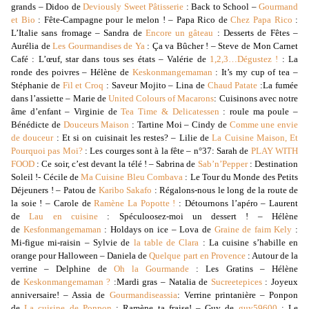
grands – Didoo de
Deviously Sweet Pâtisserie
: Back to School –
Gourmand
et Bio
: Fête-Campagne pour le melon ! – Papa Rico de
Chez Papa Ric
o
:
L’Italie sans fromage – Sandra de
Encore un gâteau
: Desserts de Fêtes –
Aurélia de
Les Gourmandises de Ya
: Ça va Bûcher ! – Steve de Mon Carnet
Café : L’œuf, star dans tous ses états – Valérie de
1,2,3…Dégustez !
: La
ronde des poivres – Hélène de
Keskonmangemaman
: It’s my cup of tea –
Stéphanie de
Fil et Croq
: Saveur Mojito – Lina de
Chaud Patate
:La fumée
dans l’assiette – Marie de
United Colours of Macarons
: Cuisinons avec notre
âme d’enfant – Virginie de
Tea Time & Delicatessen
: roule ma poule –
Bénédicte de
Douceurs Maison
: Tartine Moi – Cindy de
Comme une envie
de douceur
: Et si on cuisinait les restes? – Lilie de
La Cuisine Maison, Et
Pourquoi pas Moi?
: Les courges sont à la fête – n°37: Sarah de
PLAY WITH
FOOD
: Ce soir, c’est devant la télé ! – Sabrina de
Sab’n’Pepper
: Destination
Soleil !- Cécile de
Ma Cuisine Bleu Combava
: Le Tour du Monde des Petits
Déjeuners ! – Patou de
Karibo Sakafo
: Régalons-nous le long de la route de
la soie ! – Carole de
Ramène La Popotte !
: Détournons l’apéro – Laurent
de
Lau en cuisine
: Spéculoosez-moi un dessert ! – Hélène
de
Kesfonmangemaman
: Holdays on ice – Lova de
Graine de faim Kely
:
Mi-figue mi-raisin – Sylvie de
la table de Clara
: La cuisine s’habille en
orange pour Halloween – Daniela de
Quelque part en Provence
: Autour de la
verrine – Delphine de
Oh la Gourmande
: Les Gratins – Hélène
de
Keskonmangemaman ?
:Mardi gras – Natalia de
Sucreetepices
: Joyeux
anniversaire! – Assia de
Gourmandiseassia
: Verrine printanière – Ponpon
de
La cuisine de Ponpon
: Ramène ta fraise! – Guy de
guy59600
: Le