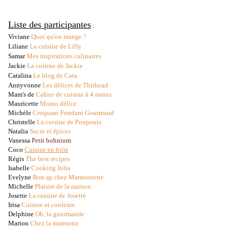
Liste des participantes
:
Viviane
Quoi qu'on mange ?
Liliane
La cuisine de Lilly
Samar
Mes inspirations culinaires
Jackie
La cuisine de Jackie
Catalina
Le blog de Cata
Annyvonne
Les délices de Thithoad
Mam's de
Cahier de cuisine à 4 mains
Mauricette
Momo délice
Michèle
Croquant Fondant Gourmand
Christelle
La cuisine de Poupoule
Natalia
Sucre et épices
Vanessa
Petit bohnium
Coco
Cuisine en folie
Régis
The best recipes
Isabelle
Cooking Julia
Evelyne
Bon ap chez Mamounette
Michelle
Plaisirs de la maison
Josette
La cuisine de Josette
Irisa
Cuisine et couleurs
Delphine
Oh, la gourmande
Marion
Chez la marmotte