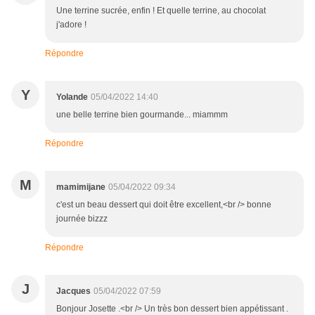
Une terrine sucrée, enfin ! Et quelle terrine, au chocolat
j'adore !
Répondre
Y
Yolande
05/04/2022 14:40
une belle terrine bien gourmande... miammm
Répondre
M
mamimijane
05/04/2022 09:34
c'est un beau dessert qui doit être excellent,<br /> bonne
journée bizzz
Répondre
J
Jacques
05/04/2022 07:59
Bonjour Josette .<br /> Un très bon dessert bien appétissant .