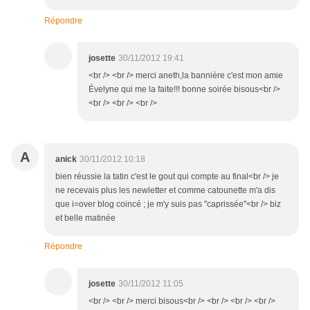
Répondre
josette
30/11/2012 19:41
<br /> <br /> merci aneth,la bannière c'est mon amie
Évelyne qui me la faite!!! bonne soirée bisous<br />
<br /> <br /> <br />
A
anick
30/11/2012 10:18
bien réussie la tatin c'est le gout qui compte au final<br /> je
ne recevais plus les newletter et comme catounette m'a dis
que i=over blog coincé ; je m'y suis pas "caprissée"<br /> biz
et belle matinée
Répondre
josette
30/11/2012 11:05
<br /> <br /> merci bisous<br /> <br /> <br /> <br />