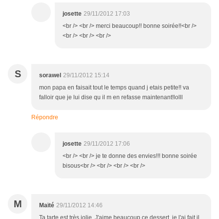
josette
29/11/2012 17:03
<br /> <br /> merci beaucoup!! bonne soirée!!<br />
<br /> <br /> <br />
S
sorawel
29/11/2012 15:14
mon papa en faisait tout le temps quand j etais petite!! va
falloir que je lui dise qu il m en refasse maintenant!lolll
Répondre
josette
29/11/2012 17:06
<br /> <br /> je te donne des envies!!! bonne soirée
bisous<br /> <br /> <br /> <br />
M
Maïté
29/11/2012 14:46
Ta tarte est très jolie. J'aime beaucoup ce dessert, je l'ai fait il