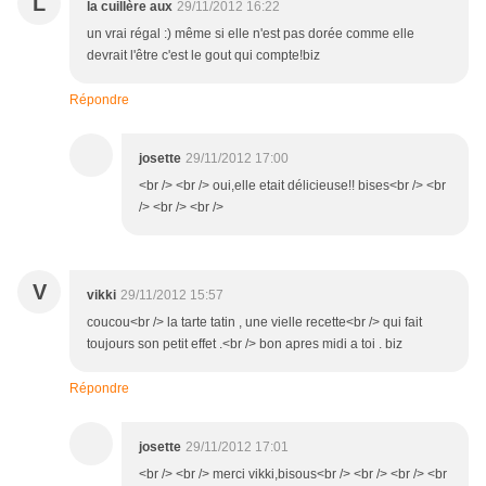
L
la cuillère aux
29/11/2012 16:22
un vrai régal :) même si elle n'est pas dorée comme elle
devrait l'être c'est le gout qui compte!biz
Répondre
josette
29/11/2012 17:00
<br /> <br /> oui,elle etait délicieuse!! bises<br /> <br
/> <br /> <br />
V
vikki
29/11/2012 15:57
coucou<br /> la tarte tatin , une vielle recette<br /> qui fait
toujours son petit effet .<br /> bon apres midi a toi . biz
Répondre
josette
29/11/2012 17:01
<br /> <br /> merci vikki,bisous<br /> <br /> <br /> <br