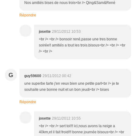
Nos amitiés bises de nous trois<br /> Qing&Sam&René
Répondre
josette
29/11/2012 10:53
<br /> <br /> bonsoir rené,passe une tres bonne
soirée!! amitiés a tout les trois.bisous<br /> <br /> <br
/> <br />
G
guy59600
29/11/2012 00:42
une superbe tarte j'en veux bien une petite part<br /> je te
souhaite une bonne nuit et un bon jeudi<br /> bises
Répondre
josette
29/11/2012 10:55
<br /> <br /> sert toi!!! ici,nous avons la neige a
40km,et il fait froid!!! bonne journée bisous<br /> <br