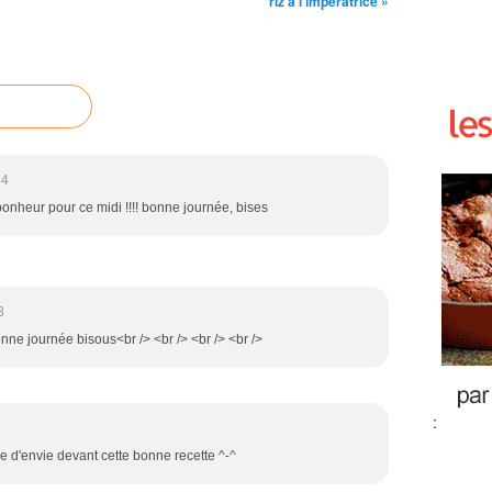
riz a l'impératrice »
54
bonheur pour ce midi !!!! bonne journée, bises
3
bonne journée bisous<br /> <br /> <br /> <br />
:
ve d'envie devant cette bonne recette ^-^