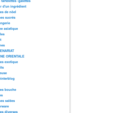
- tartelettes -galettes
r d'un ingrédient
tes de nôel
nes sucrés
ngerie
ne asiatique
lles
t
mes
ENARIAT
INE ORIENTALE
tes exotique
its
euse
interblog
es bouche
es
nes salées
erware
es diverses