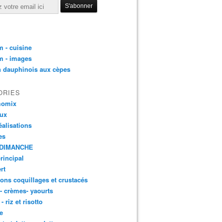
 - cuisine
m - images
n dauphinois aux cèpes
ORIES
momix
aux
éalisations
es
DIMANCHE
principal
rt
ons coquillages et crustacés
 - crèmes- yaourts
- riz et risotto
e