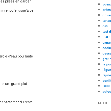
es pilées en garder
voya
crèm
0mn encore,jusqu’à ce
gibie
tarte
défi
test 
FOOD
cana
cook
desse
erole d'eau bouillante
grati
le po
légum
tajin
confi
dans un grand plat
CON
autou
et parsemer du reste
ARTIC