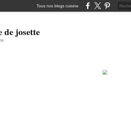
Tous nos blogs cuisine
e de josette
tte