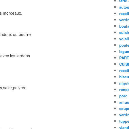
tarte 
autou
ts morceaux.
recet
verri
boula
cuisi
aindoux ou beurre
volai
poule
legu
 avec les lardons
PART
CUIS
recet
biscu
mijot
,saler,poivrer.
ronde
porc
amus
soup
verri
tupp
viand