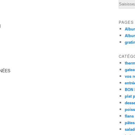
Email
PAGES
N
Album
Albu
grati
CATÉG
ther
gate
INÉES
vos r
entré
BON 
plat 
desse
poiss
flans
pâtes 
salad