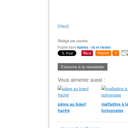
[Haut]
Rédigé par
josette
Publié dans
#pâtes - riz et risotto
Repost
0
S'inscrire à la newsletter
Vous aimerez aussi :
pâtes au bœuf
malfadine à l
haché
bolognaise