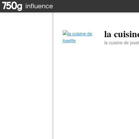
la cuisin
la cuisine de jose