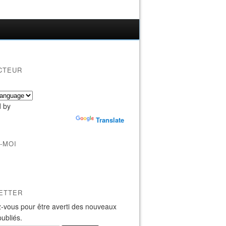
CTEUR
 by
Translate
-MOI
ETTER
-vous pour être averti des nouveaux
publiés.