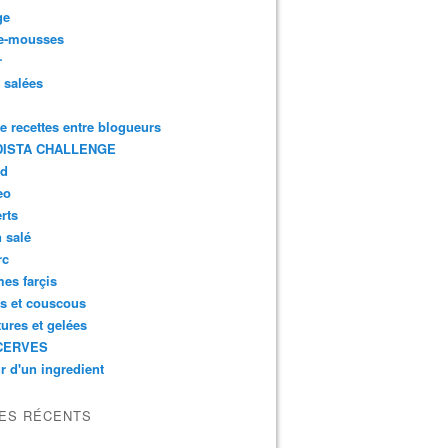
ge
e-mousses
r
s salées
de recettes entre blogueurs
ISTA CHALLENGE
rd
eo
rts
n salé
rc
es farçis
es et couscous
tures et gelées
CERVES
r d'un ingredient
LES RÉCENTS