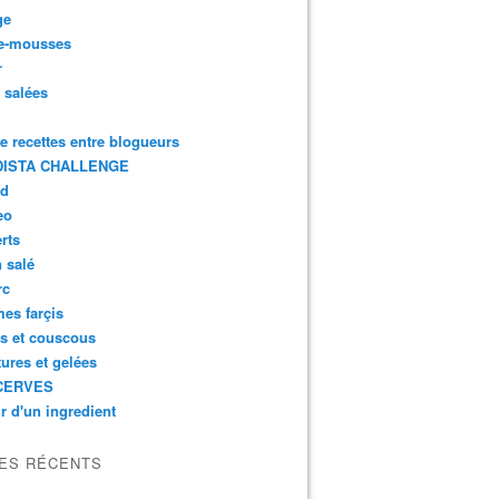
ge
e-mousses
r
s salées
de recettes entre blogueurs
ISTA CHALLENGE
rd
eo
rts
n salé
rc
es farçis
es et couscous
tures et gelées
CERVES
r d'un ingredient
LES RÉCENTS