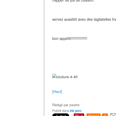
napper de jus de cuisson.
servez aussitôt avec des tagliatelles f
bon appétit!!!!!!!!!!!!!!!!
[Haut]
Rédigé par
josette
Publié dans
#le porc