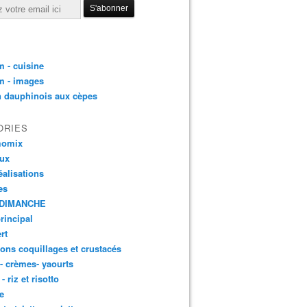
 - cuisine
m - images
n dauphinois aux cèpes
ORIES
momix
aux
éalisations
es
DIMANCHE
principal
rt
ons coquillages et crustacés
 - crèmes- yaourts
- riz et risotto
e