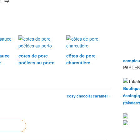
sauce
cotes de porc
côtes de porc
compteur
t
poêlées au porto
charcutière
PARTEN
Boutique
écologiq
cosy chocolat caramel »
(takater