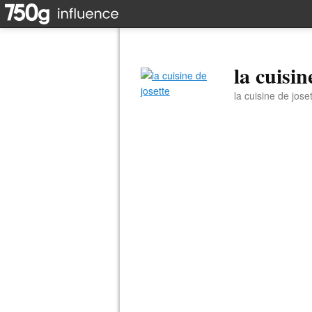
la cuisin
la cuisine de jose