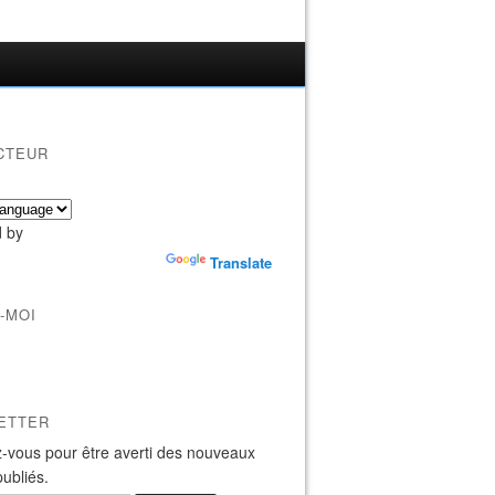
CTEUR
 by
Translate
-MOI
ETTER
-vous pour être averti des nouveaux
publiés.