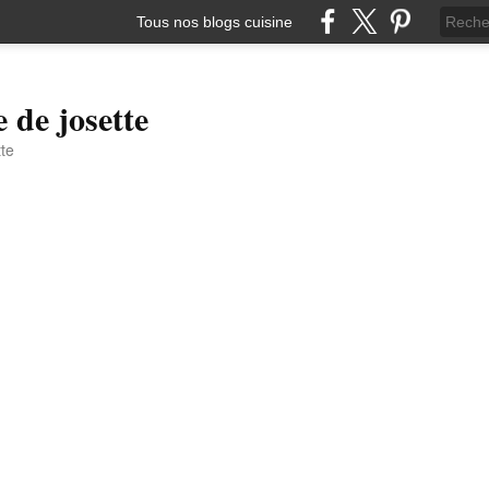
Tous nos blogs cuisine
e de josette
tte