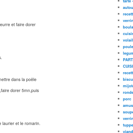
tarte 
autou
recet
verri
eurre et faire dorer
boula
cuisi
volai
poule
legu
s.
PART
CUIS
recet
mettre dans la poêle
biscu
mijot
,faire dorer 5mn,puis
ronde
porc
amus
soup
verri
e laurier et le romarin.
tupp
viand