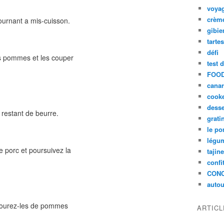
voya
crèm
tournant a mis-cuisson.
gibie
tarte
défi
es pommes et les couper
test 
FOOD
cana
cook
desse
 restant de beurre.
grati
le po
légum
 porc et poursuivez la
tajin
confi
CON
autou
entourez-les de pommes
ARTIC