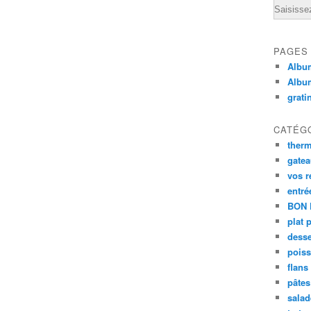
Email
PAGES
Album
Albu
grati
CATÉG
ther
gate
vos r
entré
BON 
plat 
desse
poiss
flans
pâtes 
salad