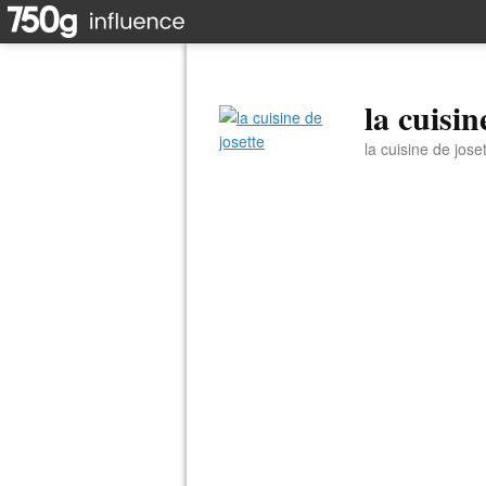
la cuisin
la cuisine de jose