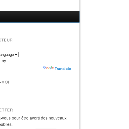
CTEUR
 by
Translate
-MOI
ETTER
-vous pour être averti des nouveaux
publiés.