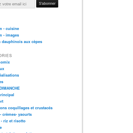
 - cuisine
m - images
n dauphinois aux cèpes
ORIES
momix
aux
éalisations
es
DIMANCHE
principal
rt
ons coquillages et crustacés
 - crèmes- yaourts
- riz et risotto
e