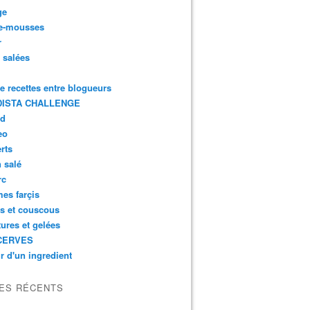
ge
e-mousses
r
s salées
de recettes entre blogueurs
ISTA CHALLENGE
rd
eo
rts
n salé
rc
es farçis
es et couscous
tures et gelées
CERVES
r d'un ingredient
LES RÉCENTS