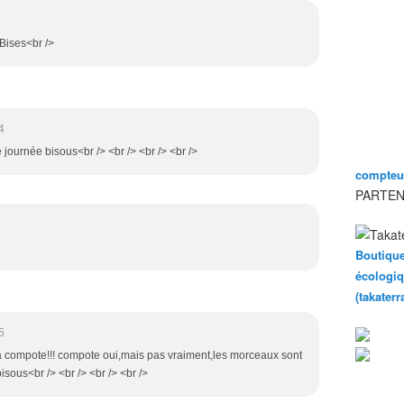
 Bises<br />
4
 journée bisous<br /> <br /> <br /> <br />
compteur
PARTEN
Boutique
écologiq
(takater
5
 la compote!!! compote oui,mais pas vraiment,les morceaux sont
isous<br /> <br /> <br /> <br />