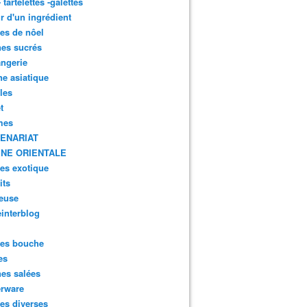
- tartelettes -galettes
r d'un ingrédient
tes de nôel
nes sucrés
ngerie
ne asiatique
lles
t
mes
ENARIAT
INE ORIENTALE
tes exotique
its
euse
interblog
es bouche
es
nes salées
erware
es diverses