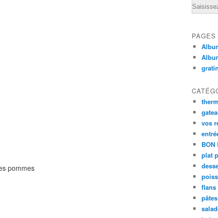
Email
PAGES
Album
Albu
grati
CATÉG
ther
gate
vos r
entré
BON 
plat 
desse
r les pommes
poiss
flans
pâtes 
salad