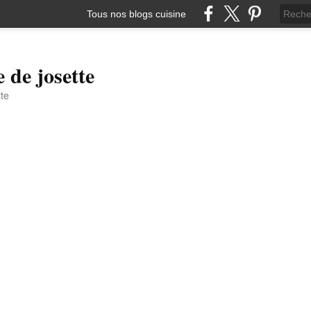
Tous nos blogs cuisine
e de josette
tte