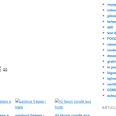
voya
crèm
gibie
tarte
défi
test 
FOOD
cana
cook
desse
grati
le po
légum
tajin
confi
CON
autou
ARTIC
ises a
pavlova fraises /
riz façon condé aux