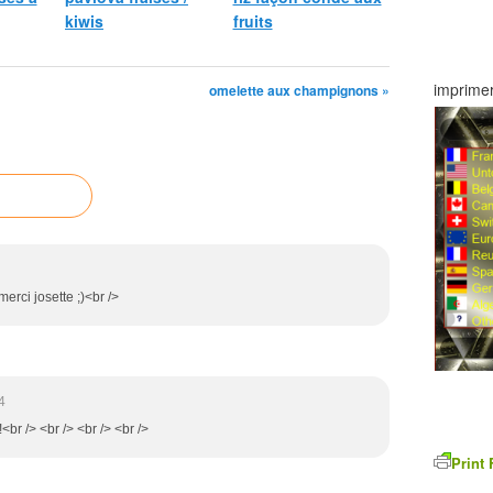
kiwis
fruits
imprimer
omelette aux champignons »
erci josette ;)<br />
4
!!<br /> <br /> <br /> <br />
Print 