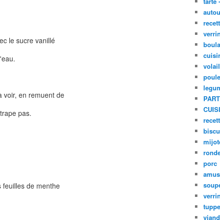
tarte 
autou
recet
verri
ec le sucre vanillé
boula
cuisi
'eau.
volai
poule
legu
a voir, en remuent de
PART
CUIS
trape pas.
recet
biscu
mijot
ronde
porc
amus
soup
s feuilles de menthe
verri
tupp
viand