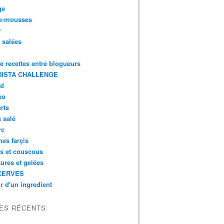
ge
e-mousses
r
s salées
de recettes entre blogueurs
ISTA CHALLENGE
rd
eo
rts
n salé
rc
es farçis
es et couscous
tures et gelées
CERVES
r d'un ingredient
LES RÉCENTS