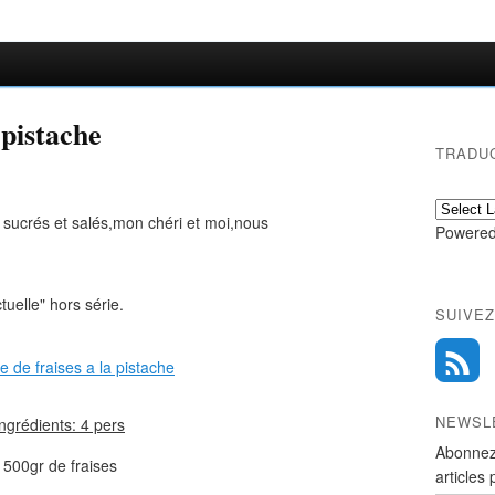
 pistache
TRADU
 sucrés et salés,mon chéri et moi,nous
Powered
tuelle" hors série.
SUIVEZ
NEWSL
ingrédients: 4 pers
Abonnez
500gr de fraises
articles 