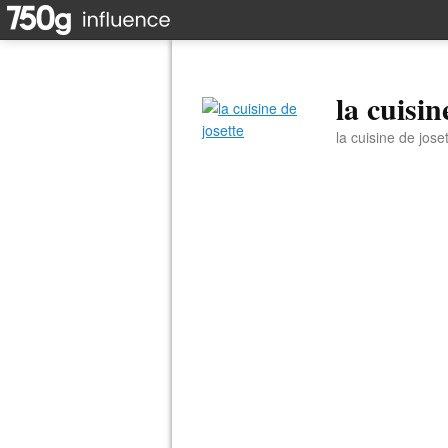
la cuisin
la cuisine de jose