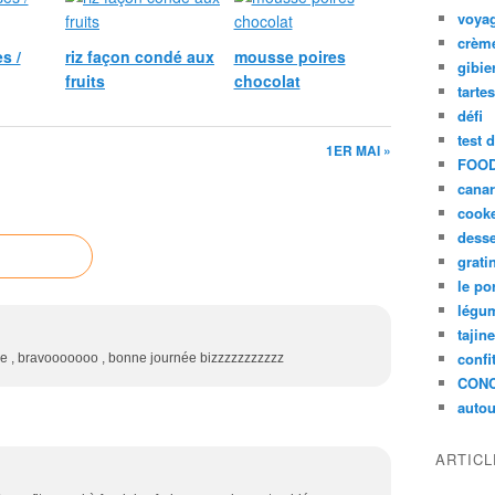
voya
crèm
s /
riz façon condé aux
mousse poires
gibie
fruits
chocolat
tarte
défi
test 
1ER MAI »
FOOD
cana
cook
desse
grati
le po
légum
tajin
confi
rde , bravooooooo , bonne journée bizzzzzzzzzzz
CON
autou
ARTIC