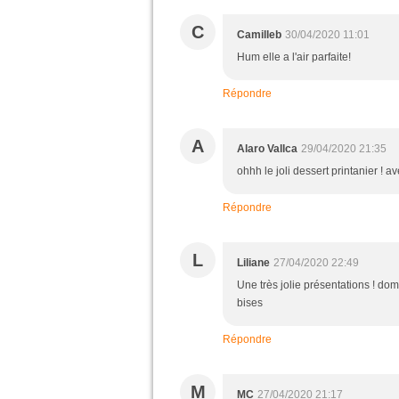
C
Camilleb
30/04/2020 11:01
Hum elle a l'air parfaite!
Répondre
A
Alaro Vallca
29/04/2020 21:35
ohhh le joli dessert printanier ! 
Répondre
L
Liliane
27/04/2020 22:49
Une très jolie présentations ! dom
bises
Répondre
M
MC
27/04/2020 21:17