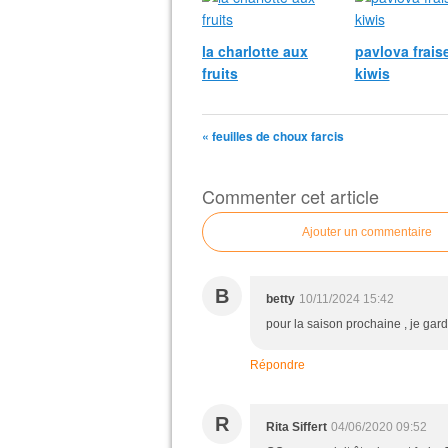
la charlotte aux
pavlova fraise
fruits
kiwis
« feuilles de choux farcis
Commenter cet article
Ajouter un commentaire
B
betty
10/11/2024 15:42
pour la saison prochaine , je ga
Répondre
R
Rita Siffert
04/06/2020 09:52