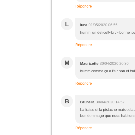
Répondre
L
luna
01/05/2020 06:55
humm! un délice!!<br /> bonne jo
Répondre
M
Mauricette
30/04/2020 20:30
humm comme ça a l'air bon et fra
Répondre
B
Brunella
30/04/2020 14:57
La fraise et la pistache mais cela à 
bon dommage que nous habitons p
Répondre