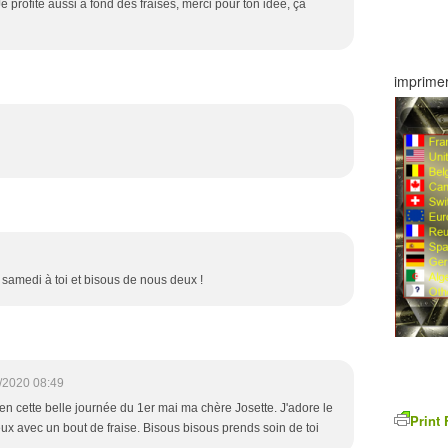
e profite aussi à fond des fraises, merci pour ton idée, ça
imprimer
n samedi à toi et bisous de nous deux !
/2020 08:49
 en cette belle journée du 1er mai ma chère Josette. J'adore le
Print 
eux avec un bout de fraise. Bisous bisous prends soin de toi