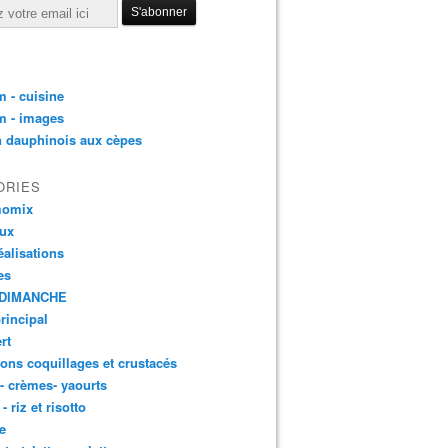
 - cuisine
m - images
n dauphinois aux cèpes
ORIES
momix
aux
éalisations
es
DIMANCHE
principal
rt
ons coquillages et crustacés
 - crèmes- yaourts
- riz et risotto
e