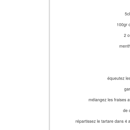
5c
100gr 
2 o
menth
équeutez les
ga
mélangez les fraises av
de 
répartissez le tartare dans 4