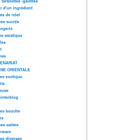
- tartelettes -galettes
r d'un ingrédient
tes de nôel
nes sucrés
ngerie
ne asiatique
lles
t
mes
ENARIAT
INE ORIENTALE
tes exotique
its
euse
interblog
es bouche
es
nes salées
erware
es diverses