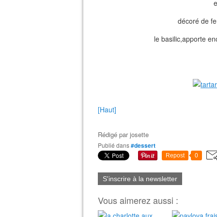
e
décoré de fe
le basilic,apporte en
[Haut]
Rédigé par
josette
Publié dans
#dessert
Repost
0
S'inscrire à la newsletter
Vous aimerez aussi :