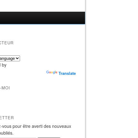
CTEUR
 by
Translate
-MOI
ETTER
-vous pour être averti des nouveaux
publiés.