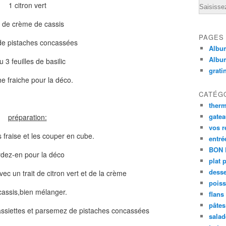
Email
1 citron vert
l de crème de cassis
PAGES
de pistaches concassées
Album
Albu
u 3 feuilles de basilic
grati
e fraiche pour la déco.
CATÉG
ther
gate
préparation:
vos r
 fraise et les couper en cube.
entré
BON 
rdez-en pour la déco
plat 
desse
ec un trait de citron vert et de la crème
poiss
cassis,bien mélanger.
flans
pâtes 
 assiettes et parsemez de pistaches concassées
salad