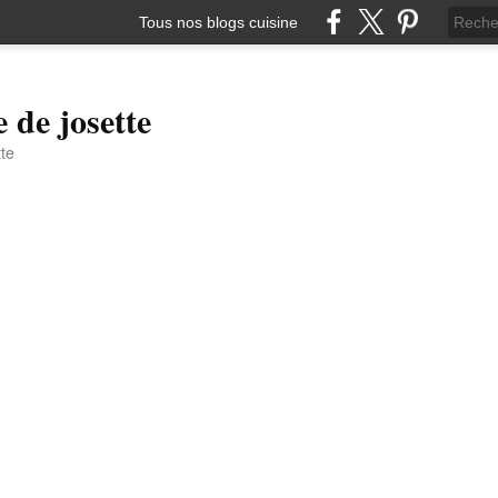
Tous nos blogs cuisine
e de josette
tte