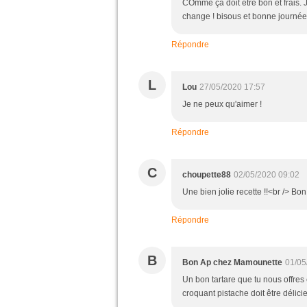
COmme ça doit être bon et frais. J
change ! bisous et bonne journée
Répondre
L
Lou
27/05/2020 17:57
Je ne peux qu'aimer !
Répondre
C
choupette88
02/05/2020 09:02
Une bien jolie recette !!<br /> Bo
Répondre
B
Bon Ap chez Mamounette
01/05
Un bon tartare que tu nous offres
croquant pistache doit être délici