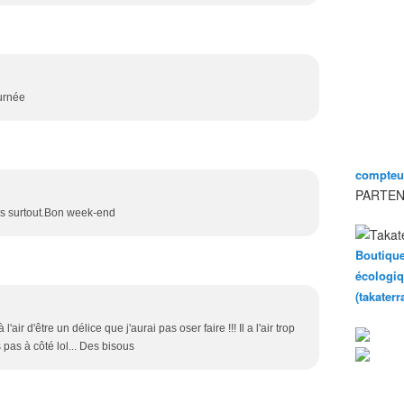
urnée
compteur
PARTEN
is surtout.Bon week-end
Boutique
écologiq
(takater
l'air d'être un délice que j'aurai pas oser faire !!! Il a l'air trop
as à côté lol... Des bisous