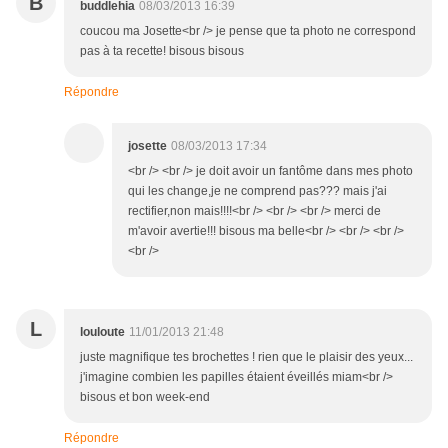
B
buddlehia
08/03/2013 16:39
coucou ma Josette<br /> je pense que ta photo ne correspond
pas à ta recette! bisous bisous
Répondre
josette
08/03/2013 17:34
<br /> <br /> je doit avoir un fantôme dans mes photo
qui les change,je ne comprend pas??? mais j'ai
rectifier,non mais!!!!<br /> <br /> <br /> merci de
m'avoir avertie!!! bisous ma belle<br /> <br /> <br />
<br />
L
louloute
11/01/2013 21:48
juste magnifique tes brochettes ! rien que le plaisir des yeux...
j'imagine combien les papilles étaient éveillés miam<br />
bisous et bon week-end
Répondre