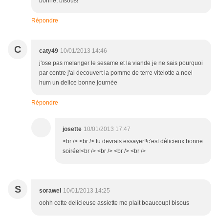
bonne, bisous!
Répondre
C
caty49
10/01/2013 14:46
j'ose pas melanger le sesame et la viande je ne sais pourquoi
par contre j'ai decouvert la pomme de terre vitelotte a noel
hum un delice bonne journée
Répondre
josette
10/01/2013 17:47
<br /> <br /> tu devrais essayer!!c'est délicieux bonne
soirée!<br /> <br /> <br /> <br />
S
sorawel
10/01/2013 14:25
oohh cette delicieuse assiette me plait beaucoup! bisous