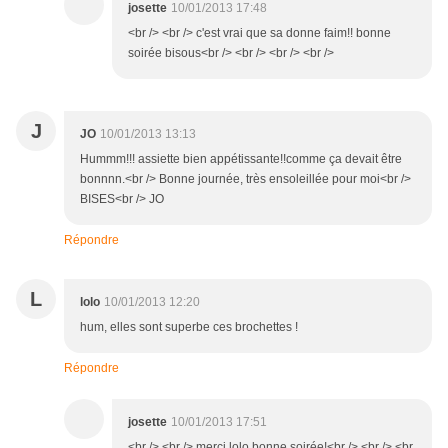
josette
10/01/2013 17:48
<br /> <br /> c'est vrai que sa donne faim!! bonne
soirée bisous<br /> <br /> <br /> <br />
J
JO
10/01/2013 13:13
Hummm!!! assiette bien appétissante!!comme ça devait être
bonnnn.<br /> Bonne journée, très ensoleillée pour moi<br />
BISES<br /> JO
Répondre
L
lolo
10/01/2013 12:20
hum, elles sont superbe ces brochettes !
Répondre
josette
10/01/2013 17:51
<br /> <br /> merci lolo,bonne soirée!<br /> <br /> <br