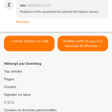
Z
zika
28/03/2023 12:22
Pratiques et très gourmand tes yaourts fait maison, bisous
Répondre
< crème dessert au café
lentilles verte du puy à la
saucisse de Morteau >
Hébergé par Overblog
Top articles
Pages
Contact
Signaler un abus
C.G.U.
Cookies et données personnelles