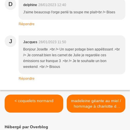
D
delphine
28/01/2023 12:40
J'aime beaucoup l'orge perlé ta soupe me plait<br /> Bises
Répondre
J
Jacques
28/01/2023 11:50
Bonjour Josette .<br /> Un super potage bien appétissant .<br
/> Je connait bien les carnet de Julie je regardée ces
émissions sur franque 3 .<br /> Je te souhaite un bon
weekend .<br /> Bisous
Répondre
< coquelets normand
madeleine géante au miel /
hommage à charlotte du
blog "les recettes de la
débrouille" >
Hébergé par Overblog