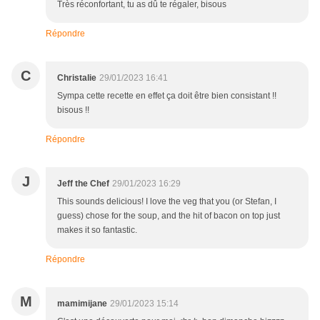
Très réconfortant, tu as dû te régaler, bisous
Répondre
C
Christalie
29/01/2023 16:41
Sympa cette recette en effet ça doit être bien consistant !!
bisous !!
Répondre
J
Jeff the Chef
29/01/2023 16:29
This sounds delicious! I love the veg that you (or Stefan, I
guess) chose for the soup, and the hit of bacon on top just
makes it so fantastic.
Répondre
M
mamimijane
29/01/2023 15:14