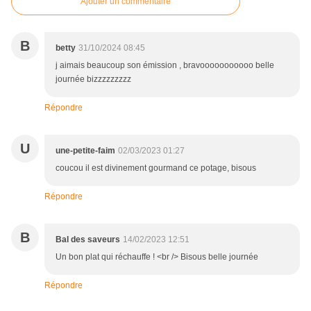
Ajouter un commentaire
B
betty
31/10/2024 08:45
j aimais beaucoup son émission , bravooooooooooo belle
journée bizzzzzzzzz
Répondre
U
une-petite-faim
02/03/2023 01:27
coucou il est divinement gourmand ce potage, bisous
Répondre
B
Bal des saveurs
14/02/2023 12:51
Un bon plat qui réchauffe ! <br /> Bisous belle journée
Répondre