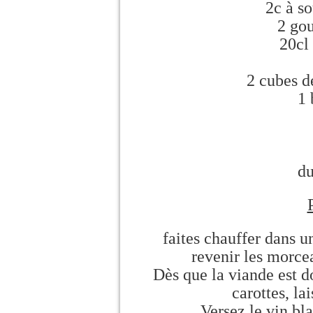
2c à so
2 gou
20cl
2 cubes d
1 
du
faites chauffer dans un
revenir les morce
Dès que la viande est d
carottes, la
Versez le vin bla