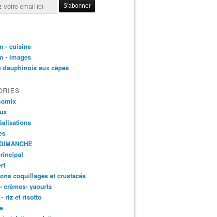
 - cuisine
m - images
n dauphinois aux cèpes
ORIES
momix
aux
éalisations
es
DIMANCHE
principal
rt
ons coquillages et crustacés
 - crèmes- yaourts
- riz et risotto
e