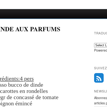
INDE AUX PARFUMS
TRADU
Powered
SUIVEZ
rédients:4 pers
sso bucco de dinde
carottes en rondelles
NEWSL
0gr de concassé de tomate
Abonnez
oignon émincé
articles 