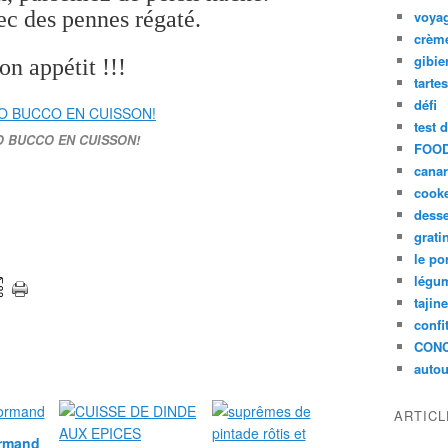
ec des pennes régaté.
voya
crèm
gibie
on appétit !!!
tarte
défi
test 
 BUCCO EN CUISSON!
FOOD
cana
cook
desse
grati
le po
légum
tajin
confi
CON
autou
ARTIC
ormand