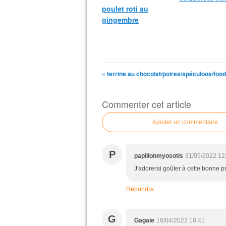
poulet roti au
gingembre
« terrine au chocolat/poires/spéculoos/foodi
Commenter cet article
Ajouter un commentaire
P
papillonmyosotis
31/05/2022 12
J'adorerai goûter à cette bonne p
Répondre
G
Gagaie
16/04/2022 18:41