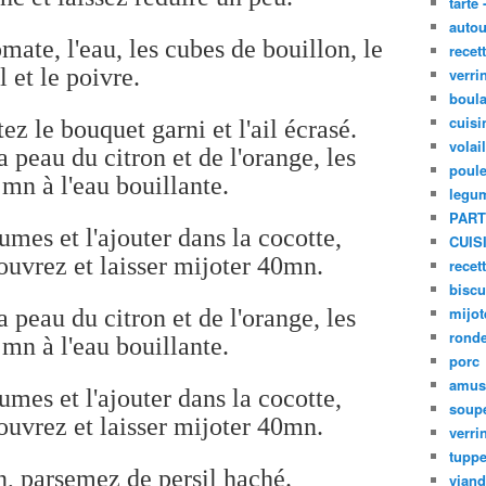
tarte 
autou
mate, l'eau, les cubes de bouillon, le
recet
l et le poivre.
verri
boula
cuisi
ez le bouquet garni et l'ail écrasé.
volai
a peau du citron et de l'orange, les
poule
 mn à l'eau bouillante.
legu
PART
umes et l'ajouter dans la cocotte,
CUIS
ouvrez et laisser mijoter 40mn.
recet
biscu
mijot
a peau du citron et de l'orange, les
ronde
 mn à l'eau bouillante.
porc
amus
umes et l'ajouter dans la cocotte,
soup
ouvrez et laisser mijoter 40mn.
verri
tupp
n, parsemez de persil haché.
viand