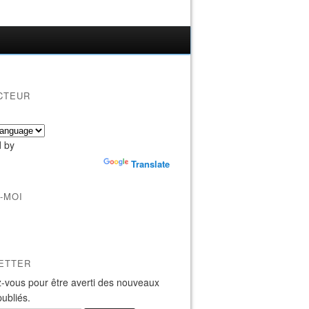
CTEUR
 by
Translate
-MOI
ETTER
-vous pour être averti des nouveaux
publiés.