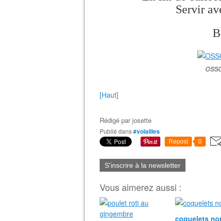
Servir av
B
OSSO
[Haut]
Rédigé par
josette
Publié dans
#volailles
Repost
0
S'inscrire à la newsletter
Vous aimerez aussi :
coquelets n