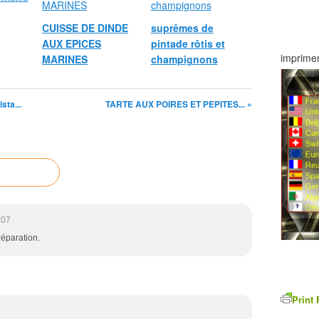
CUISSE DE DINDE
suprêmes de
AUX EPICES
pintade rôtis et
imprimer
MARINES
champignons
sta...
TARTE AUX POIRES ET PEPITES... »
:07
réparation.
Print 