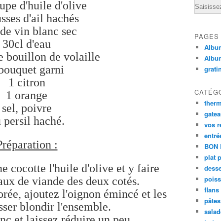
upe d'huile d'olive
Email
sses d'ail hachés
 de vin blanc sec
PAGES
30cl d'eau
Album
e bouillon de volaille
Albu
bouquet garni
grati
1 citron
CATÉG
1 orange
ther
sel, poivre
gate
 persil haché.
vos r
entré
Préparation :
BON 
plat 
e cocotte l'huile d'olive et y faire
desse
poiss
aux de viande des deux cotés.
flans
orée, ajoutez l'oignon émincé et les
pâtes 
isser blondir l'ensemble.
salad
nc et laissez réduire un peu.