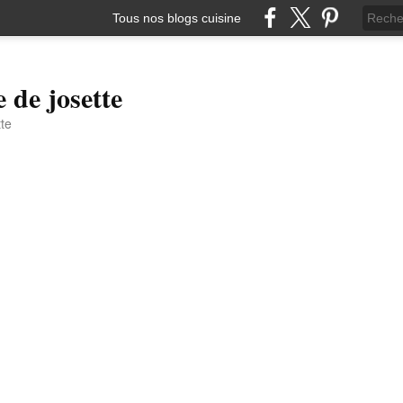
Tous nos blogs cuisine
e de josette
tte