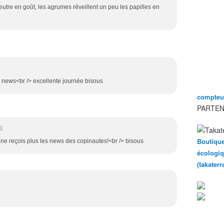
utre en goût, les agrumes réveillent un peu les papilles en
les news<br /> excellente journée bisous
compteur
PARTEN
3
Boutique
 ne reçois plus les news des copinautes!<br /> bisous
écologiq
(takater