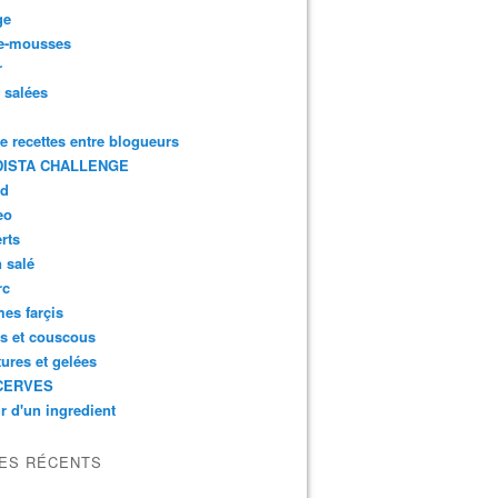
ge
e-mousses
r
s salées
de recettes entre blogueurs
ISTA CHALLENGE
rd
eo
rts
n salé
rc
es farçis
es et couscous
tures et gelées
CERVES
r d'un ingredient
LES RÉCENTS