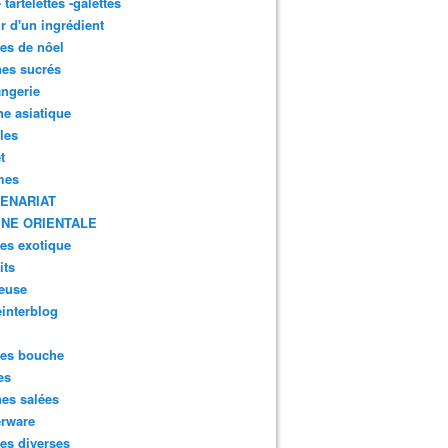
- tartelettes -galettes
r d'un ingrédient
tes de nôel
nes sucrés
ngerie
ne asiatique
lles
t
mes
ENARIAT
INE ORIENTALE
tes exotique
its
euse
interblog
es bouche
es
nes salées
erware
es diverses