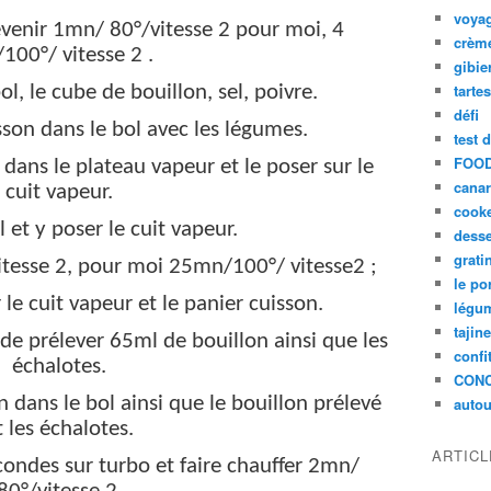
voya
 revenir 1mn/ 80°/vitesse 2 pour moi, 4
crèm
100°/ vitesse 2 .
gibie
tarte
ol, le cube de bouillon, sel, poivre.
défi
sson dans le bol avec les légumes.
test 
FOOD
dans le plateau vapeur et le poser sur le
cana
cuit vapeur.
cook
 et y poser le cuit vapeur.
desse
grati
esse 2, pour moi 25mn/100°/ vitesse2 ;
le po
 le cuit vapeur et le panier cuisson.
légum
tajin
 de prélever 65ml de bouillon ainsi que les
confi
échalotes.
CON
n dans le bol ainsi que le bouillon prélevé
autou
t les échalotes.
ARTIC
condes sur turbo et faire chauffer 2mn/