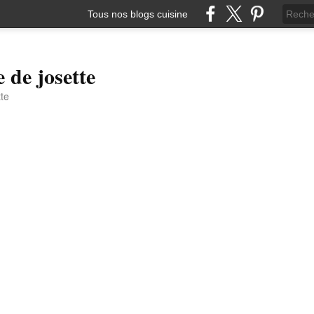
Tous nos blogs cuisine
e de josette
tte