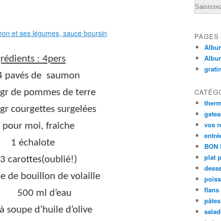
Email
PAGES
Album
Albu
rédients : 4pers
grati
4 pavés de saumon
gr de pommes de terre
CATÉG
ther
gr courgettes surgelées
gate
vos r
pour moi, fraiche
entré
1 échalote
BON 
plat 
3 carottes(oublié!)
desse
e de bouillon de volaille
poiss
flans
500 ml d’eau
pâtes 
 à soupe d’huile d’olive
salad