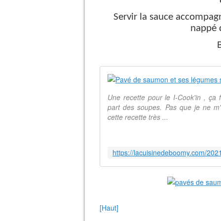
Servir la sauce accompag
nappé 
B
Une recette pour le I-Cook'in , ça f
part des soupes. Pas que je ne m'
cette recette très ...
[Haut]