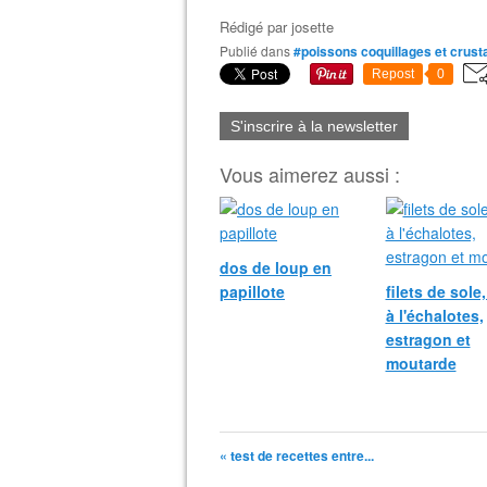
Rédigé par
josette
Publié dans
#poissons coquillages et crus
Repost
0
S'inscrire à la newsletter
Vous aimerez aussi :
dos de loup en
papillote
filets de sole
à l'échalotes,
estragon et
moutarde
« test de recettes entre...