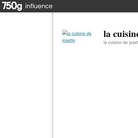
la cuisin
la cuisine de jose