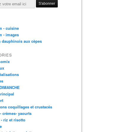
 - cuisine
m - images
n dauphinois aux cèpes
ORIES
momix
aux
éalisations
es
DIMANCHE
principal
rt
ons coquillages et crustacés
 - crèmes- yaourts
- riz et risotto
e