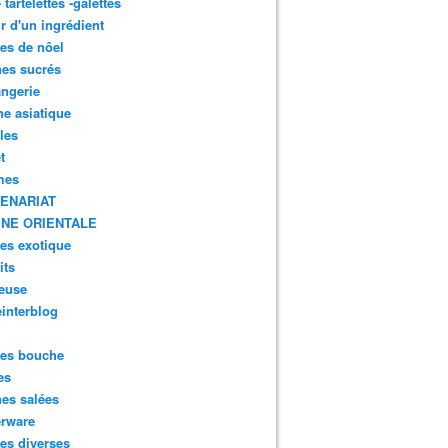
- tartelettes -galettes
r d'un ingrédient
tes de nôel
nes sucrés
ngerie
ne asiatique
lles
t
mes
ENARIAT
INE ORIENTALE
tes exotique
its
euse
interblog
es bouche
es
nes salées
erware
es diverses