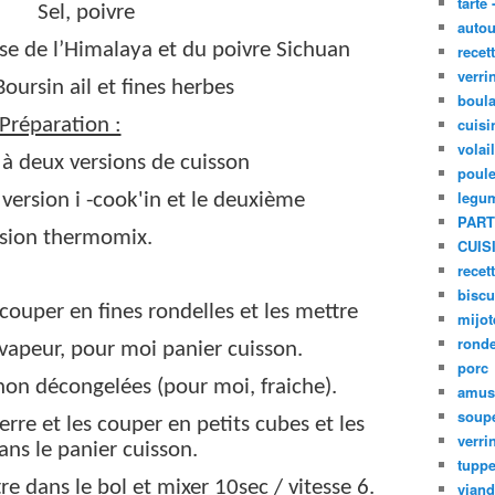
tarte 
Sel, poivre
autou
ose de l’Himalaya et du poivre Sichuan
recet
verri
Boursin ail et fines herbes
boula
Préparation :
cuisi
volai
y à deux versions de cuisson
poule
legu
version i -cook'in et le deuxième
PART
sion thermomix.
CUIS
recet
biscu
 couper en fines rondelles et les mettre
mijot
ronde
 vapeur, pour moi panier cuisson.
porc
non décongelées (pour moi, fraiche).
amus
soup
re et les couper en petits cubes et les
verri
ans le panier cuisson.
tupp
re dans le bol et mixer 10sec / vitesse 6.
viand