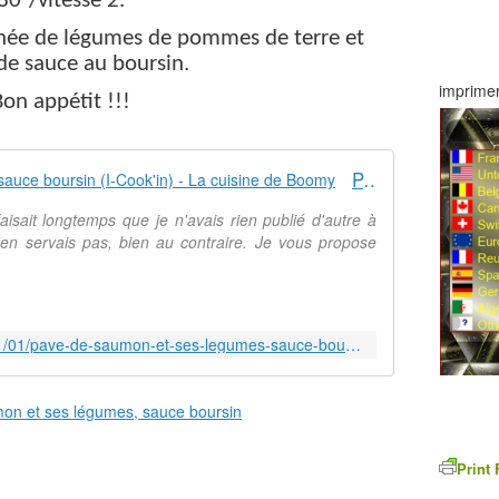
80°/vitesse 2.
née de légumes de pommes de terre et
de sauce au boursin.
imprimer
on appétit !!!
Pavé de saumon et ses légumes sauce boursin (I-Cook'in) - La cuisine de Boomy
aisait longtemps que je n'avais rien publié d'autre à
en servais pas, bien au contraire. Je vous propose
https://lacuisinedeboomy.com/2021/01/pave-de-saumon-et-ses-legumes-sauce-boursin-i-cook-in.html
Print 