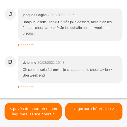
J
jacques Caglio
20/02/2021 11:06
Bonjour Josette .<br /> Un très jolie dessert j'aime bien les
fondant chocolat . <br /> Je te souhaite un bon weekend
bisous .
Répondre
D
delphine
20/02/2021 10:48
Oh comme cela fait envie, je craque pour le chocolat<br />
Bon week end
Répondre
< pavés de saumon et ses
la garbure béarnaise >
légumes, sauce boursin