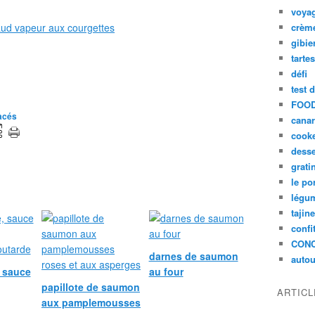
voya
crèm
gibie
tarte
défi
test 
FOOD
tacés
cana
cook
desse
grati
le po
légum
tajin
confi
CON
darnes de saumon
autou
, sauce
au four
papillote de saumon
ARTIC
aux pamplemousses