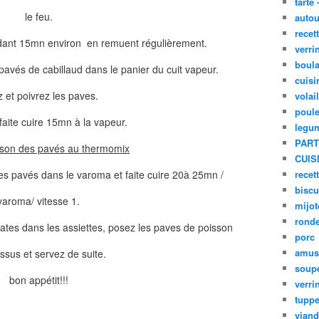
tarte 
le feu.
autou
recet
ndant 15mn environ en remuent régulièrement.
verri
boula
pavés de cabillaud dans le panier du cuit vapeur.
cuisi
z et poivrez les paves.
volai
poule
faite cuire 15mn à la vapeur.
legu
PART
isson des pavés au thermomix
CUIS
es pavés dans le varoma et faite cuire 20à 25mn /
recet
biscu
varoma/ vitesse 1.
mijot
ronde
ates dans les assiettes, posez les paves de poisson
porc
amus
ssus et servez de suite.
soup
bon appétit!!!
verri
tupp
viand