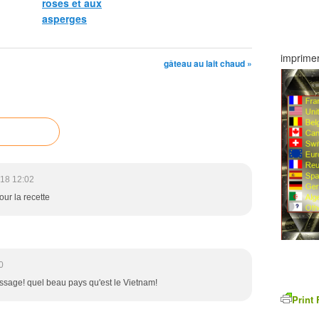
roses et aux
asperges
imprimer
gâteau au lait chaud »
18 12:02
ur la recette
0
ssage! quel beau pays qu'est le Vietnam!
Print 