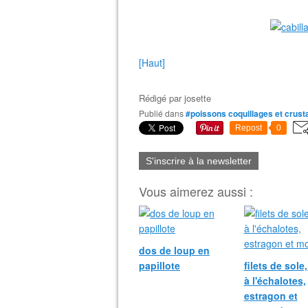
[Haut]
Rédigé par
josette
Publié dans
#poissons coquillages et crus
Repost
0
S'inscrire à la newsletter
Vous aimerez aussi :
dos de loup en
papillote
filets de sole
à l'échalotes,
estragon et