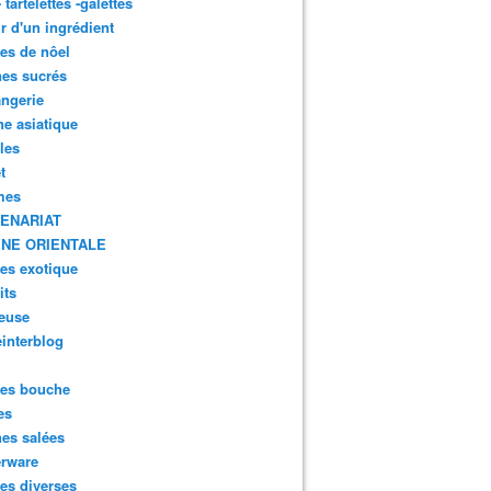
- tartelettes -galettes
r d'un ingrédient
tes de nôel
nes sucrés
ngerie
ne asiatique
lles
t
mes
ENARIAT
INE ORIENTALE
tes exotique
its
euse
interblog
es bouche
es
nes salées
erware
es diverses