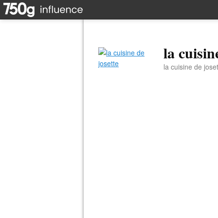
la cuisin
la cuisine de jose