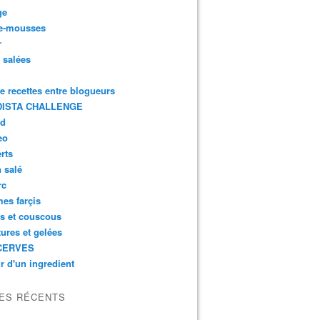
ge
e-mousses
r
s salées
de recettes entre blogueurs
ISTA CHALLENGE
rd
eo
rts
n salé
rc
es farçis
es et couscous
tures et gelées
CERVES
r d'un ingredient
LES RÉCENTS