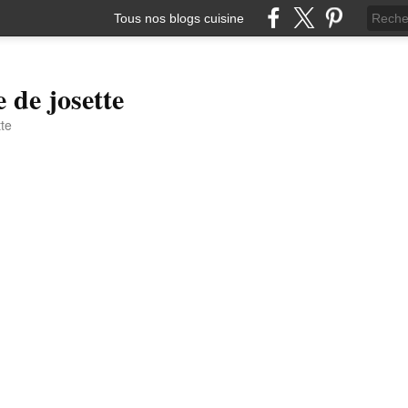
Tous nos blogs cuisine
e de josette
tte