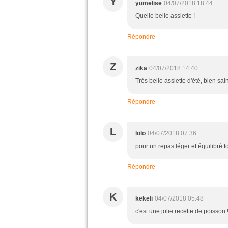
Y
yumelise
04/07/2018 18:44
Quelle belle assiette !
Répondre
Z
zika
04/07/2018 14:40
Très belle assiette d'été, bien sain
Répondre
L
lolo
04/07/2018 07:36
pour un repas léger et équilibré t
Répondre
K
kekeli
04/07/2018 05:48
c'est une jolie recette de poisson