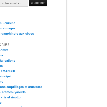
 - cuisine
m - images
n dauphinois aux cèpes
ORIES
momix
aux
éalisations
es
DIMANCHE
principal
rt
ons coquillages et crustacés
 - crèmes- yaourts
- riz et risotto
e