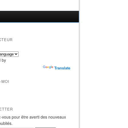
CTEUR
 by
Translate
-MOI
ETTER
-vous pour être averti des nouveaux
publiés.