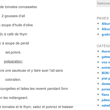
Email
 de tomates concassées
2 gousses d'ail
PAGES
Album
 soupe d'huile d'olive
Albu
2c à café de thym
grati
c à soupe de persil
CATÉG
ther
sel,poivre.
gate
préparation:
vos r
entré
dans une sauteuse et y faire suer l'ail sans
BON 
plat 
coloration.
desse
 courgettes et faites-les revenir pendant 5mn
poiss
flans
en les mélangeant.
pâtes 
salad
 tomates et le thym, salez et poivrez et baisser